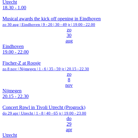
Utrecht
18.30 - 1.00
Musical awards the kick off opening in Eindhoven
zo 30 aug |
Eindhoven
|
9 - 20 | 30 - 49 jr |
19.00 - 22.00
zo
30
aug
Eindhoven
19.00 - 22.00
Fischer-Z at Roosje
zo 8 nov |
Nijmegen
|
1 - 6 | 35 - 59 jr |
20.15 - 22.30
zo
8
nov
Nijmegen
20.15 - 22.30
Concert Rpwl in Tivoli Utrecht (Progrock)
do 29 apr |
Utrecht
|
1 - 8 | 40 - 65 jr |
19.00 - 23.00
do
29
apr
Utrecht