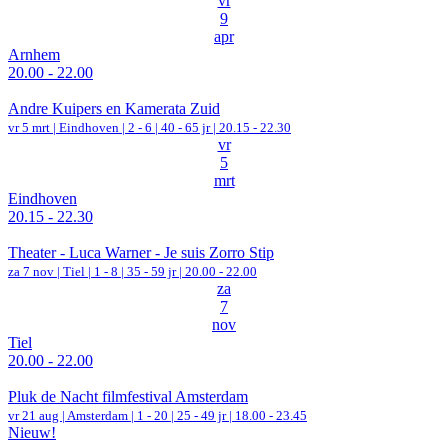
vr
9
apr
Arnhem
20.00 - 22.00
Andre Kuipers en Kamerata Zuid
vr 5 mrt |
Eindhoven
|
2 - 6 | 40 - 65 jr |
20.15 - 22.30
vr
5
mrt
Eindhoven
20.15 - 22.30
Theater - Luca Warner - Je suis Zorro Stip
za 7 nov |
Tiel
|
1 - 8 | 35 - 59 jr |
20.00 - 22.00
za
7
nov
Tiel
20.00 - 22.00
Pluk de Nacht filmfestival Amsterdam
vr 21 aug |
Amsterdam
|
1 - 20 | 25 - 49 jr |
18.00 - 23.45
Nieuw!