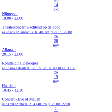
wo
14
okt
Nijmegen
19.00 - 22.00
Theaterconcert wachtend op de dood
za 28 nov |
Alkmaar
|
3 - 6 | 40 - 59 jr |
20.15 - 22.00
za
28
nov
Alkmaar
20.15 - 22.00
Rondleiding Dekoepel
zo 15 nov |
Haarlem
|
12 - 15 | 35 - 59 jr |
10.45 - 12.30
zo
15
nov
Haarlem
10.45 - 12.30
Concert - Eye of Melian
di 23 mrt |
Arnhem
|
2 - 4 | 40 - 65 jr |
20.00 - 22.00
di