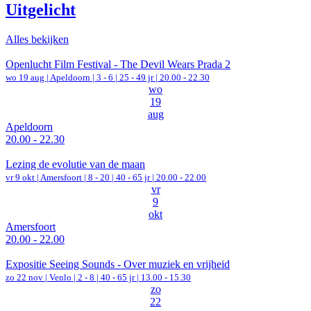
Uitgelicht
Alles bekijken
Openlucht Film Festival - The Devil Wears Prada 2
wo 19 aug |
Apeldoorn
|
3 - 6 | 25 - 49 jr |
20.00 - 22.30
wo
19
aug
Apeldoorn
20.00 - 22.30
Lezing de evolutie van de maan
vr 9 okt |
Amersfoort
|
8 - 20 | 40 - 65 jr |
20.00 - 22.00
vr
9
okt
Amersfoort
20.00 - 22.00
Expositie Seeing Sounds - Over muziek en vrijheid
zo 22 nov |
Venlo
|
2 - 8 | 40 - 65 jr |
13.00 - 15.30
zo
22