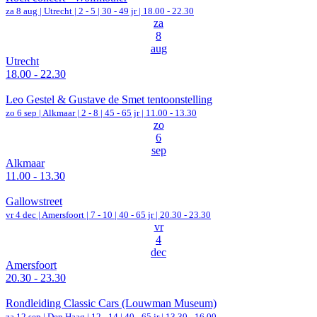
za 8 aug |
Utrecht
|
2 - 5 | 30 - 49 jr |
18.00 - 22.30
za
8
aug
Utrecht
18.00 - 22.30
Leo Gestel & Gustave de Smet tentoonstelling
zo 6 sep |
Alkmaar
|
2 - 8 | 45 - 65 jr |
11.00 - 13.30
zo
6
sep
Alkmaar
11.00 - 13.30
Gallowstreet
vr 4 dec |
Amersfoort
|
7 - 10 | 40 - 65 jr |
20.30 - 23.30
vr
4
dec
Amersfoort
20.30 - 23.30
Rondleiding Classic Cars (Louwman Museum)
za 12 sep |
Den Haag
|
12 - 14 | 40 - 65 jr |
13.30 - 16.00