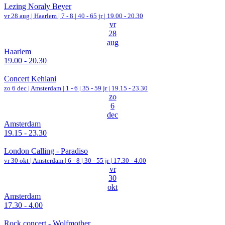
Lezing Noraly Beyer
vr 28 aug |
Haarlem
|
7 - 8 | 40 - 65 jr |
19.00 - 20.30
vr
28
aug
Haarlem
19.00 - 20.30
Concert Kehlani
zo 6 dec |
Amsterdam
|
1 - 6 | 35 - 59 jr |
19.15 - 23.30
zo
6
dec
Amsterdam
19.15 - 23.30
London Calling - Paradiso
vr 30 okt |
Amsterdam
|
6 - 8 | 30 - 55 jr |
17.30 - 4.00
vr
30
okt
Amsterdam
17.30 - 4.00
Rock concert - Wolfmother