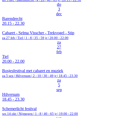
do
3
dec
Barendrecht
20.15 - 22.30
Cabaret - Selma Visscher - Trekvogel - Stip
za 27 feb |
Tiel
|
1 - 8 | 35 - 59 jr |
20.00 - 22.00
za
27
feb
Tiel
20.00 - 22.00
Bosjesfestival met cabaret en muziek
za 5 sep |
Hilversum
|
2 - 10 | 30 - 49 jr |
18.45 - 23.30
za
5
sep
Hilversum
18.45 - 23.30
Schemerlicht festival
wo 14 okt |
Nijmegen
|
1 - 8 | 40 - 65 jr |
19.00 - 22.00