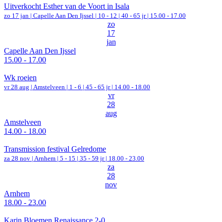
Uitverkocht Esther van de Voort in Isala
zo 17 jan |
Capelle Aan Den Ijssel
|
10 - 12 | 40 - 65 jr |
15.00 - 17.00
zo
17
jan
Capelle Aan Den Ijssel
15.00 - 17.00
Wk roeien
vr 28 aug |
Amstelveen
|
1 - 6 | 45 - 65 jr |
14.00 - 18.00
vr
28
aug
Amstelveen
14.00 - 18.00
Transmission festival Gelredome
za 28 nov |
Arnhem
|
5 - 15 | 35 - 59 jr |
18.00 - 23.00
za
28
nov
Arnhem
18.00 - 23.00
Karin Bloemen Renaissance 2-0