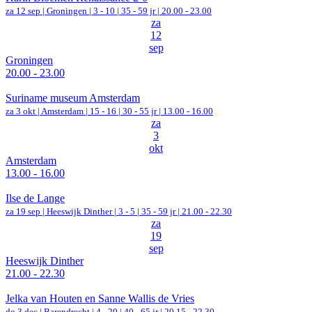
za 12 sep |
Groningen
|
3 - 10 | 35 - 59 jr |
20.00 - 23.00
za
12
sep
Groningen
20.00 - 23.00
Suriname museum Amsterdam
za 3 okt |
Amsterdam
|
15 - 16 | 30 - 55 jr |
13.00 - 16.00
za
3
okt
Amsterdam
13.00 - 16.00
Ilse de Lange
za 19 sep |
Heeswijk Dinther
|
3 - 5 | 35 - 59 jr |
21.00 - 22.30
za
19
sep
Heeswijk Dinther
21.00 - 22.30
Jelka van Houten en Sanne Wallis de Vries
do 3 dec |
Barendrecht
|
4 - 20 | 40 - 65 jr |
20.15 - 22.30