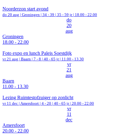
Noorderzon start avond
do 20 aug |
Groningen
|
34 - 39 | 35 - 59 jr |
18.00 - 22.00
do
20
aug
Groningen
18.00 - 22.00
Foto expo en lunch Paleis Soestdijk
vr 21 aug |
Baarn
|
7 - 8 | 40 - 65 jr |
11.00 - 13.30
vr
21
aug
Baarn
11.00 - 13.30
Lezing Ruimtestofzuiger op zonlicht
vr 11 dec |
Amersfoort
|
4 - 20 | 40 - 65 jr |
20.00 - 22.00
vr
11
dec
Amersfoort
20.00 - 22.00