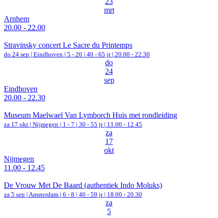
23
mrt
Arnhem
20.00 - 22.00
Stravinsky concert Le Sacre du Printemps
do 24 sep |
Eindhoven
|
5 - 20 | 40 - 65 jr |
20.00 - 22.30
do
24
sep
Eindhoven
20.00 - 22.30
Museum Maelwael Van Lymborch Huis met rondleiding
za 17 okt |
Nijmegen
|
1 - 7 | 30 - 55 jr |
11.00 - 12.45
za
17
okt
Nijmegen
11.00 - 12.45
De Vrouw Met De Baard (authentiek Indo Moluks)
za 5 sep |
Amsterdam
|
6 - 8 | 40 - 59 jr |
18.00 - 20.30
za
5