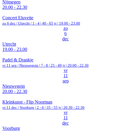
Nijmegen
20.00 - 22.30
Concert Eluveite
zo 6 dec |
Utrecht
|
1 - 4 | 40 - 65 jr |
19.00 - 23.00
zo
6
dec
Utrecht
19.00 - 23.00
Padel & Drankje
vr 11 sep |
Nieuwegein
|
7 - 8 | 25 - 49 jr |
20.00 - 22.30
vr
11
sep
Nieuwegein
20.00 - 22.30
Kleinkunst - Flip Noorman
vr 11 dec |
Voorburg
|
2 - 6 | 35 - 55 jr |
20.30 - 22.30
vr
11
dec
Voorburg