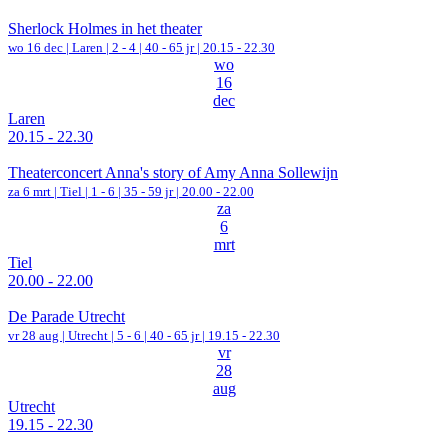
Sherlock Holmes in het theater
wo 16 dec |
Laren
|
2 - 4 | 40 - 65 jr |
20.15 - 22.30
wo
16
dec
Laren
20.15 - 22.30
Theaterconcert Anna's story of Amy Anna Sollewijn
za 6 mrt |
Tiel
|
1 - 6 | 35 - 59 jr |
20.00 - 22.00
za
6
mrt
Tiel
20.00 - 22.00
De Parade Utrecht
vr 28 aug |
Utrecht
|
5 - 6 | 40 - 65 jr |
19.15 - 22.30
vr
28
aug
Utrecht
19.15 - 22.30