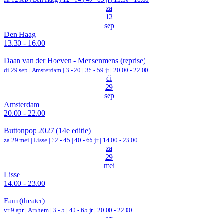
za
12
sep
Den Haag
13.30 - 16.00
Daan van der Hoeven - Mensenmens (reprise)
di 29 sep |
Amsterdam
|
3 - 20 | 35 - 59 jr |
20.00 - 22.00
di
29
sep
Amsterdam
20.00 - 22.00
Buttonpop 2027 (14e editie)
za 29 mei |
Lisse
|
32 - 45 | 40 - 65 jr |
14.00 - 23.00
za
29
mei
Lisse
14.00 - 23.00
Fam (theater)
vr 9 apr |
Arnhem
|
3 - 5 | 40 - 65 jr |
20.00 - 22.00