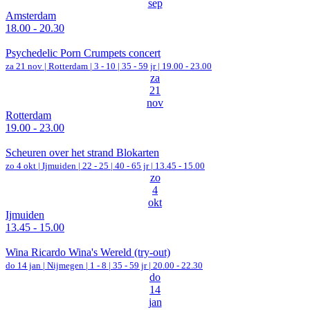
sep
Amsterdam
18.00 - 20.30
Psychedelic Porn Crumpets concert
za 21 nov |
Rotterdam
|
3 - 10 | 35 - 59 jr |
19.00 - 23.00
za
21
nov
Rotterdam
19.00 - 23.00
Scheuren over het strand Blokarten
zo 4 okt |
Ijmuiden
|
22 - 25 | 40 - 65 jr |
13.45 - 15.00
zo
4
okt
Ijmuiden
13.45 - 15.00
Wina Ricardo Wina's Wereld (try-out)
do 14 jan |
Nijmegen
|
1 - 8 | 35 - 59 jr |
20.00 - 22.30
do
14
jan