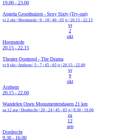
19.00 - 23.00
Angela Groothuizen - Sexy Sixty (Try-out)
vr 2 okt |
Heemstede
|
9 - 10 | 40 - 65 jr |
20.15 - 22.15
vr
2
okt
Heemstede
20.15 - 22.15
Theater Oostpool - The Drama
vr 9 okt |
Arnhem
|
5 - 7 | 45 - 65 jr |
20.15 - 22.00
vr
9
okt
Arnhem
20.15 - 22.00
Wandelen Open Monumentendagen 21 km
za 12 sep |
Dordrecht
|
20 - 24 | 45 - 65 jr |
9.30 - 16.00
za
12
sep
Dordrecht
9.30 - 16.00