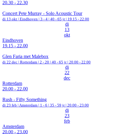
20.30 - 22.30
Concert Pete Murray - Solo Acoustic Tour
di 13 okt |
Eindhoven
|
3 - 4 | 40 - 65 jr |
19.15 - 22.00
di
13
okt
Eindhoven
19.15 - 22.00
Glen Faria met Malebox
di 22 dec |
Rotterdam
|
2 - 20 | 40 - 65 jr |
20.00 - 22.00
di
22
dec
Rotterdam
20.00 - 22.00
Rush - Fifty Something
di 23 feb |
Amsterdam
|
1 - 6 | 35 - 59 jr |
20.00 - 23.00
di
23
feb
Amsterdam
20.00 - 23.00