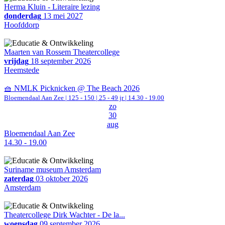
Herma Kluin - Literaire lezing
donderdag
13 mei 2027
Hoofddorp
Maarten van Rossem Theatercollege
vrijdag
18 september 2026
Heemstede
🧺 NMLK Picknicken @ The Beach 2026
Bloemendaal Aan Zee
|
125 - 150 | 25 - 49 jr |
14.30 - 19.00
zo
30
aug
Bloemendaal Aan Zee
14.30 - 19.00
Suriname museum Amsterdam
zaterdag
03 oktober 2026
Amsterdam
Theatercollege Dirk Wachter - De la...
woensdag
09 september 2026