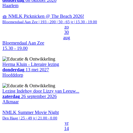
donderdag
08 oktober 2026
Haarlem
🧺 NMLK Picknicken @ The Beach 2026!
Bloemendaal Aan Zee
|
193 - 200 | 50 - 65 jr |
15.30 - 19.00
zo
30
aug
Bloemendaal Aan Zee
15.30 - 19.00
Herma Kluin - Literaire lezing
donderdag
13 mei 2027
Hoofddorp
Lezing Indehoy door Lizzy van Leeuw...
zaterdag
26 september 2026
Alkmaar
NMLK Summer Movie Night
Den Haag
| 25 - 49 jr |
21.00 - 0.00
vr
14