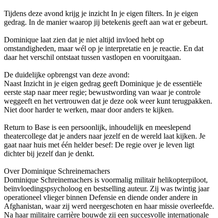
Tijdens deze avond krijg je inzicht In je eigen filters. In je eigen
gedrag. In de manier waarop jij betekenis geeft aan wat er gebeurt.
Dominique laat zien dat je niet altijd invloed hebt op
omstandigheden, maar wél op je interpretatie en je reactie. En dat
daar het verschil ontstaat tussen vastlopen en vooruitgaan.
De duidelijke opbrengst van deze avond:
Naast Inzicht in je eigen gedrag geeft Dominique je de essentiële
eerste stap naar meer regie; bewustwording van waar je controle
weggeeft en het vertrouwen dat je deze ook weer kunt terugpakken.
Niet door harder te werken, maar door anders te kijken.
Return to Base is een persoonlijk, inhoudelijk en meeslepend
theatercollege dat je anders naar jezelf en de wereld laat kijken. Je
gaat naar huis met één helder besef: De regie over je leven ligt
dichter bij jezelf dan je denkt.
Over Dominique Schreinemachers
Dominique Schreinemachers is voormalig militair helikopterpiloot,
beïnvloedingspsycholoog en bestselling auteur. Zij was twintig jaar
operationeel vlieger binnen Defensie en diende onder andere in
Afghanistan, waar zij werd neergeschoten en haar missie overleefde.
Na haar militaire carrière bouwde zij een succesvolle internationale