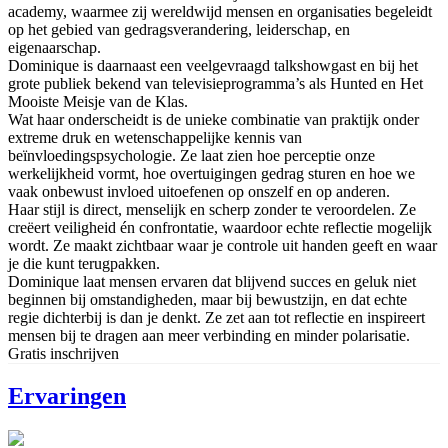
academy, waarmee zij wereldwijd mensen en organisaties begeleidt
op het gebied van gedragsverandering, leiderschap, en
eigenaarschap.
Dominique is daarnaast een veelgevraagd talkshowgast en bij het
grote publiek bekend van televisieprogramma’s als Hunted en Het
Mooiste Meisje van de Klas.
Wat haar onderscheidt is de unieke combinatie van praktijk onder
extreme druk en wetenschappelijke kennis van
beïnvloedingspsychologie. Ze laat zien hoe perceptie onze
werkelijkheid vormt, hoe overtuigingen gedrag sturen en hoe we
vaak onbewust invloed uitoefenen op onszelf en op anderen.
Haar stijl is direct, menselijk en scherp zonder te veroordelen. Ze
creëert veiligheid én confrontatie, waardoor echte reflectie mogelijk
wordt. Ze maakt zichtbaar waar je controle uit handen geeft en waar
je die kunt terugpakken.
Dominique laat mensen ervaren dat blijvend succes en geluk niet
beginnen bij omstandigheden, maar bij bewustzijn, en dat echte
regie dichterbij is dan je denkt. Ze zet aan tot reflectie en inspireert
mensen bij te dragen aan meer verbinding en minder polarisatie.
Gratis inschrijven
Ervaringen