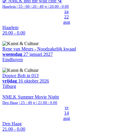
🌿 NMLK into the wild cirle 🌀
Haarlem
|
55 - 60 | 20 - 49 jr |
20.00 - 0.00
za
22
aug
Haarlem
20.00 - 0.00
Rene van Meurs - Noodzakelijk kwaad
woensdag
27 januari 2027
Eindhoven
Douwe Bob in 013
vrijdag
16 oktober 2026
Tilburg
NMLK Summer Movie Night
Den Haag
| 25 - 49 jr |
21.00 - 0.00
vr
14
aug
Den Haag
21.00 - 0.00