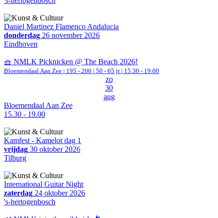
's-hertogenbosch
Daniel Martinez Flamenco Andalucia
donderdag
26 november 2026
Eindhoven
🧺 NMLK Picknicken @ The Beach 2026!
Bloemendaal Aan Zee
|
195 - 200 | 50 - 65 jr |
15.30 - 19.00
zo
30
aug
Bloemendaal Aan Zee
15.30 - 19.00
Kamfest - Kamelot dag 1
vrijdag
30 oktober 2026
Tilburg
International Guitar Night
zaterdag
24 oktober 2026
's-hertogenbosch