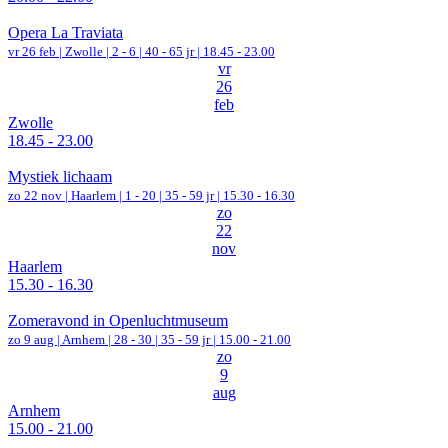
Opera La Traviata
vr 26 feb |
Zwolle
|
2 - 6 | 40 - 65 jr |
18.45 - 23.00
vr
26
feb
Zwolle
18.45 - 23.00
Mystiek lichaam
zo 22 nov |
Haarlem
|
1 - 20 | 35 - 59 jr |
15.30 - 16.30
zo
22
nov
Haarlem
15.30 - 16.30
Zomeravond in Openluchtmuseum
zo 9 aug |
Arnhem
|
28 - 30 | 35 - 59 jr |
15.00 - 21.00
zo
9
aug
Arnhem
15.00 - 21.00