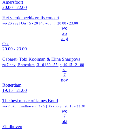
Amersfoort
20.00 - 22.00
Het vierde beeld- gratis concert
wo 26 aug |
Oss
|
5 - 20 | 45 - 65 jr |
20.00 - 23.00
wo
26
aug
Oss
20.00 - 23.00
Cabaret- Tobi Kooiman & Elina Sharipova
za 7 nov |
Rotterdam
|
3 - 6 | 30 - 55 jr |
19.15 - 21.00
za
7
nov
Rotterdam
19.15 - 21.00
The best music of James Bond
wo 7 okt |
Eindhoven
|
3 - 5 | 35 - 55 jr |
20.15 - 22.30
wo
7
okt
Eindhoven