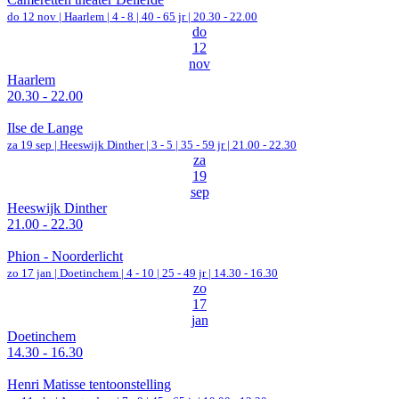
do 12 nov |
Haarlem
|
4 - 8 | 40 - 65 jr |
20.30 - 22.00
do
12
nov
Haarlem
20.30 - 22.00
Ilse de Lange
za 19 sep |
Heeswijk Dinther
|
3 - 5 | 35 - 59 jr |
21.00 - 22.30
za
19
sep
Heeswijk Dinther
21.00 - 22.30
Phion - Noorderlicht
zo 17 jan |
Doetinchem
|
4 - 10 | 25 - 49 jr |
14.30 - 16.30
zo
17
jan
Doetinchem
14.30 - 16.30
Henri Matisse tentoonstelling