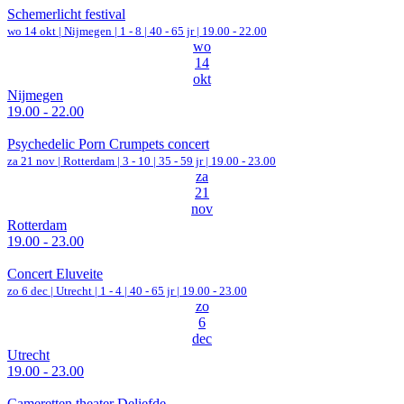
Schemerlicht festival
wo 14 okt |
Nijmegen
|
1 - 8 | 40 - 65 jr |
19.00 - 22.00
wo
14
okt
Nijmegen
19.00 - 22.00
Psychedelic Porn Crumpets concert
za 21 nov |
Rotterdam
|
3 - 10 | 35 - 59 jr |
19.00 - 23.00
za
21
nov
Rotterdam
19.00 - 23.00
Concert Eluveite
zo 6 dec |
Utrecht
|
1 - 4 | 40 - 65 jr |
19.00 - 23.00
zo
6
dec
Utrecht
19.00 - 23.00
Cameretten theater Deliefde