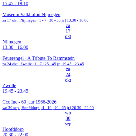
15.45 - 18.10
Museum Valkhof in Nijmegen
za 17 okt |
Nijmegen
|
1 - 7 | 30 - 55 jr |
13.30 - 16.00
za
17
okt
Nijmegen
13.30 - 16.00
Feuerengel - A Tribute To Rammstein
za 24 okt |
Zwolle
|
1 - 7 | 25 - 45 jr |
19.45 - 23.45
za
24
okt
Zwolle
19.45 - 23.45
Ccc Inc - 60 jaar 1966-2026
wo 30 sep |
Hoofddorp
|
4 - 10 | 40 - 65 jr |
20.30 - 22.00
wo
30
sep
Hoofddorp
20.30 - 22.00