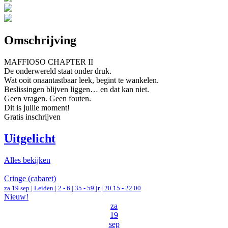
Omschrijving
MAFFIOSO CHAPTER II
De onderwereld staat onder druk.
Wat ooit onaantastbaar leek, begint te wankelen.
Beslissingen blijven liggen… en dat kan niet.
Geen vragen. Geen fouten.
Dit is jullie moment!
Gratis inschrijven
Uitgelicht
Alles bekijken
Cringe (cabaret)
za 19 sep |
Leiden
|
2 - 6 | 35 - 59 jr |
20.15 - 22.00
Nieuw!
za
19
sep