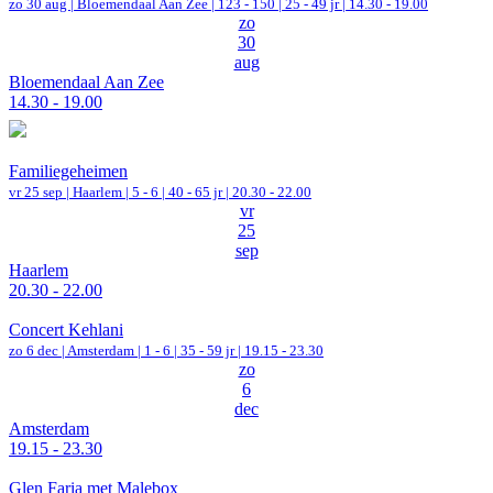
zo 30 aug |
Bloemendaal Aan Zee
|
123 - 150 | 25 - 49 jr |
14.30 - 19.00
zo
30
aug
Bloemendaal Aan Zee
14.30 - 19.00
Familiegeheimen
vr 25 sep |
Haarlem
|
5 - 6 | 40 - 65 jr |
20.30 - 22.00
vr
25
sep
Haarlem
20.30 - 22.00
Concert Kehlani
zo 6 dec |
Amsterdam
|
1 - 6 | 35 - 59 jr |
19.15 - 23.30
zo
6
dec
Amsterdam
19.15 - 23.30
Glen Faria met Malebox