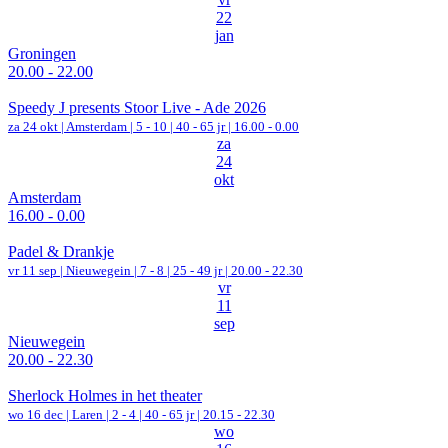
22
jan
Groningen
20.00 - 22.00
Speedy J presents Stoor Live - Ade 2026
za 24 okt |
Amsterdam
|
5 - 10 | 40 - 65 jr |
16.00 - 0.00
za
24
okt
Amsterdam
16.00 - 0.00
Padel & Drankje
vr 11 sep |
Nieuwegein
|
7 - 8 | 25 - 49 jr |
20.00 - 22.30
vr
11
sep
Nieuwegein
20.00 - 22.30
Sherlock Holmes in het theater
wo 16 dec |
Laren
|
2 - 4 | 40 - 65 jr |
20.15 - 22.30
wo