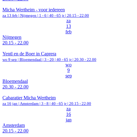
Micha Wertheim - voor iedereen
za 13 feb |
Nijmegen
|
1 - 6 | 40 - 65 jr |
20.15 - 22.00
za
13
feb
Nijmegen
20.15 - 22.00
Yentl en de Boer in Caprera
wo 9 sep |
Bloemendaal
|
3 - 20 | 40 - 65 jr |
20.30 - 22.00
wo
9
sep
Bloemendaal
20.30 - 22.00
Cabaratier Micha Wertheim
za 16 jan |
Amsterdam
|
3 - 8 | 40 - 65 jr |
20.15 - 22.00
za
16
jan
Amsterdam
20.15 - 22.00