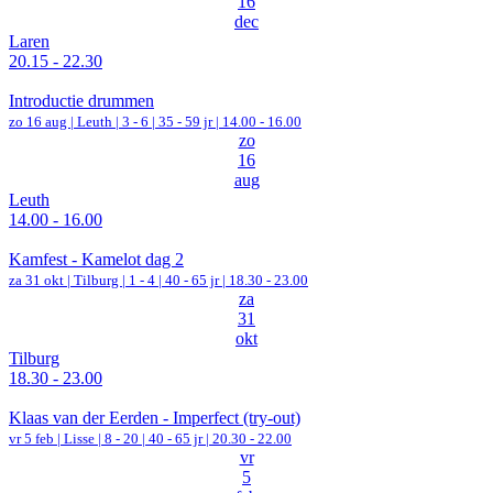
16
dec
Laren
20.15 - 22.30
Introductie drummen
zo 16 aug |
Leuth
|
3 - 6 | 35 - 59 jr |
14.00 - 16.00
zo
16
aug
Leuth
14.00 - 16.00
Kamfest - Kamelot dag 2
za 31 okt |
Tilburg
|
1 - 4 | 40 - 65 jr |
18.30 - 23.00
za
31
okt
Tilburg
18.30 - 23.00
Klaas van der Eerden - Imperfect (try-out)
vr 5 feb |
Lisse
|
8 - 20 | 40 - 65 jr |
20.30 - 22.00
vr
5