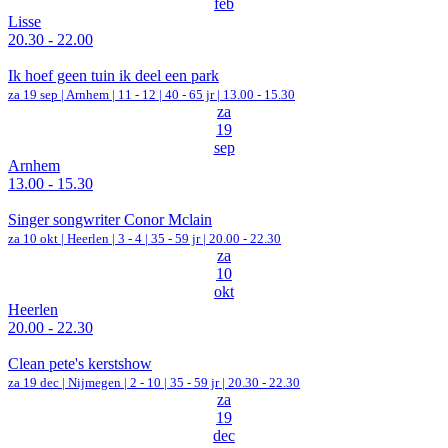
feb
Lisse
20.30 - 22.00
Ik hoef geen tuin ik deel een park
za 19 sep |
Arnhem
|
11 - 12 | 40 - 65 jr |
13.00 - 15.30
za
19
sep
Arnhem
13.00 - 15.30
Singer songwriter Conor Mclain
za 10 okt |
Heerlen
|
3 - 4 | 35 - 59 jr |
20.00 - 22.30
za
10
okt
Heerlen
20.00 - 22.30
Clean pete's kerstshow
za 19 dec |
Nijmegen
|
2 - 10 | 35 - 59 jr |
20.30 - 22.30
za
19
dec