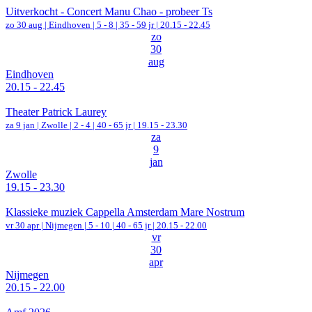
Uitverkocht - Concert Manu Chao - probeer Ts
zo 30 aug |
Eindhoven
|
5 - 8 | 35 - 59 jr |
20.15 - 22.45
zo
30
aug
Eindhoven
20.15 - 22.45
Theater Patrick Laurey
za 9 jan |
Zwolle
|
2 - 4 | 40 - 65 jr |
19.15 - 23.30
za
9
jan
Zwolle
19.15 - 23.30
Klassieke muziek Cappella Amsterdam Mare Nostrum
vr 30 apr |
Nijmegen
|
5 - 10 | 40 - 65 jr |
20.15 - 22.00
vr
30
apr
Nijmegen
20.15 - 22.00