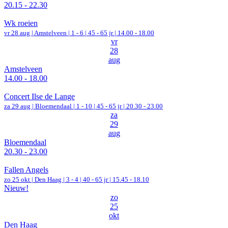
20.15 - 22.30
Wk roeien
vr 28 aug |
Amstelveen
|
1 - 6 | 45 - 65 jr |
14.00 - 18.00
vr
28
aug
Amstelveen
14.00 - 18.00
Concert Ilse de Lange
za 29 aug |
Bloemendaal
|
1 - 10 | 45 - 65 jr |
20.30 - 23.00
za
29
aug
Bloemendaal
20.30 - 23.00
Fallen Angels
zo 25 okt |
Den Haag
|
3 - 4 | 40 - 65 jr |
15.45 - 18.10
Nieuw!
zo
25
okt
Den Haag