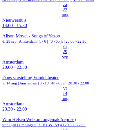
za
22
aug
Nieuwersluis
14.00 - 15.30
Alison Moyet - Songs of Yazoo
di 29 sep |
Amsterdam
|
1 - 6 | 40 - 65 jr |
20.00 - 22.30
di
29
sep
Amsterdam
20.00 - 22.30
Dans vorstelling Vondeltheater
vr 14 aug |
Amsterdam
|
3 - 10 | 40 - 65 jr |
20.30 - 22.00
vr
14
aug
Amsterdam
20.30 - 22.00
Wim Helsen Welkom ongemak (reprise)
vr 22 jan |
Groningen
|
3 - 6 | 35 - 59 jr |
20.00 - 22.00
vr