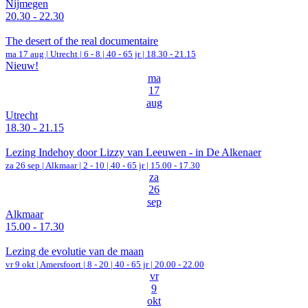
Nijmegen
20.30 - 22.30
The desert of the real documentaire
ma 17 aug |
Utrecht
|
6 - 8 | 40 - 65 jr |
18.30 - 21.15
Nieuw!
ma
17
aug
Utrecht
18.30 - 21.15
Lezing Indehoy door Lizzy van Leeuwen - in De Alkenaer
za 26 sep |
Alkmaar
|
2 - 10 | 40 - 65 jr |
15.00 - 17.30
za
26
sep
Alkmaar
15.00 - 17.30
Lezing de evolutie van de maan
vr 9 okt |
Amersfoort
|
8 - 20 | 40 - 65 jr |
20.00 - 22.00
vr
9
okt