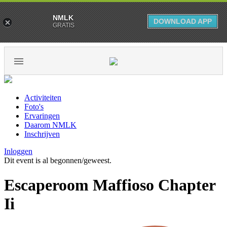
NMLK
DOWNLOAD APP
GRATIS
Activiteiten
Foto's
Ervaringen
Daarom NMLK
Inschrijven
Inloggen
Dit event is al begonnen/geweest.
Escaperoom Maffioso Chapter
Ii