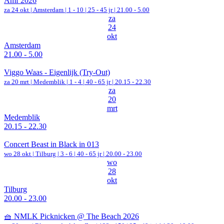
Amf 2026
za 24 okt |
Amsterdam
|
1 - 10 | 25 - 45 jr |
21.00 - 5.00
za
24
okt
Amsterdam
21.00 - 5.00
Viggo Waas - Eigenlijk (Try-Out)
za 20 mrt |
Medemblik
|
1 - 4 | 40 - 65 jr |
20.15 - 22.30
za
20
mrt
Medemblik
20.15 - 22.30
Concert Beast in Black in 013
wo 28 okt |
Tilburg
|
3 - 6 | 40 - 65 jr |
20.00 - 23.00
wo
28
okt
Tilburg
20.00 - 23.00
🧺 NMLK Picknicken @ The Beach 2026