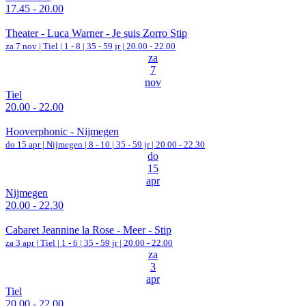
17.45 - 20.00
Theater - Luca Warner - Je suis Zorro Stip
za 7 nov |
Tiel
|
1 - 8 | 35 - 59 jr |
20.00 - 22.00
za
7
nov
Tiel
20.00 - 22.00
Hooverphonic - Nijmegen
do 15 apr |
Nijmegen
|
8 - 10 | 35 - 59 jr |
20.00 - 22.30
do
15
apr
Nijmegen
20.00 - 22.30
Cabaret Jeannine la Rose - Meer - Stip
za 3 apr |
Tiel
|
1 - 6 | 35 - 59 jr |
20.00 - 22.00
za
3
apr
Tiel
20.00 - 22.00