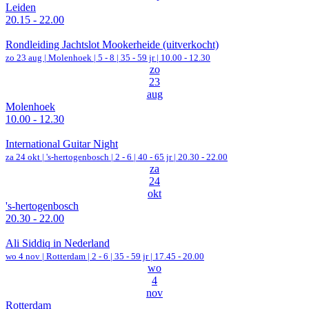
Leiden
20.15 - 22.00
Rondleiding Jachtslot Mookerheide (uitverkocht)
zo 23 aug |
Molenhoek
|
5 - 8 | 35 - 59 jr |
10.00 - 12.30
zo
23
aug
Molenhoek
10.00 - 12.30
International Guitar Night
za 24 okt |
's-hertogenbosch
|
2 - 6 | 40 - 65 jr |
20.30 - 22.00
za
24
okt
's-hertogenbosch
20.30 - 22.00
Ali Siddiq in Nederland
wo 4 nov |
Rotterdam
|
2 - 6 | 35 - 59 jr |
17.45 - 20.00
wo
4
nov
Rotterdam