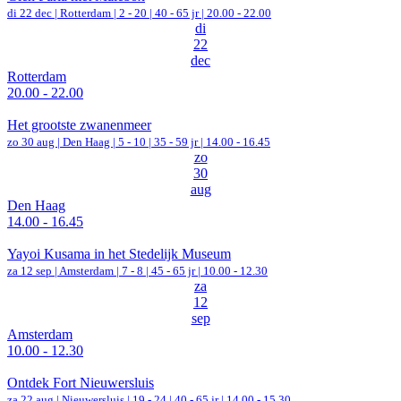
di 22 dec |
Rotterdam
|
2 - 20 | 40 - 65 jr |
20.00 - 22.00
di
22
dec
Rotterdam
20.00 - 22.00
Het grootste zwanenmeer
zo 30 aug |
Den Haag
|
5 - 10 | 35 - 59 jr |
14.00 - 16.45
zo
30
aug
Den Haag
14.00 - 16.45
Yayoi Kusama in het Stedelijk Museum
za 12 sep |
Amsterdam
|
7 - 8 | 45 - 65 jr |
10.00 - 12.30
za
12
sep
Amsterdam
10.00 - 12.30
Ontdek Fort Nieuwersluis
za 22 aug |
Nieuwersluis
|
19 - 24 | 40 - 65 jr |
14.00 - 15.30