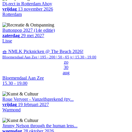
Di-rect in Rotterdam Ahoy
vrijdag
13 november 2026
Rotterdam
Buttonpop 2027 (14e editie)
zaterdag
29 mei 2027
Lisse
🧺 NMLK Picknicken @ The Beach 2026!
Bloemendaal Aan Zee
|
195 - 200 | 50 - 65 jr |
15.30 - 19.00
zo
30
aug
Bloemendaal Aan Zee
15.30 - 19.00
Roue Verveer - Vanzelfsprekend (try...
vrijdag
19 februari 2027
Warmond
Jimmy Nelson through the human lens...
woensdag
28 oktober 2026