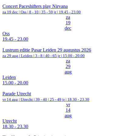
Concert Paceshifters play Nirvana
za 19 dec |
Oss
|
8 - 10 | 35 - 59 jr |
19.45 - 23.00
za
19
dec
Oss
19.45 - 23.00
Lustrum editie Pasar Leiden 29 augustus 2026
za 29 aug |
Leiden
|
3 - 8 | 40 - 65 jr |
15.00 - 20.00
za
29
aug
Leiden
15.00 - 20.00
Parade Utrecht
vr 14 aug |
Utrecht
|
39 - 40 | 25 - 49 jr |
18.30 - 23.30
vr
14
aug
Utrecht
18.30 - 23.30