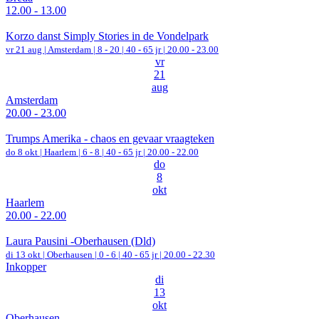
12.00 - 13.00
Korzo danst Simply Stories in de Vondelpark
vr 21 aug |
Amsterdam
|
8 - 20 | 40 - 65 jr |
20.00 - 23.00
vr
21
aug
Amsterdam
20.00 - 23.00
Trumps Amerika - chaos en gevaar vraagteken
do 8 okt |
Haarlem
|
6 - 8 | 40 - 65 jr |
20.00 - 22.00
do
8
okt
Haarlem
20.00 - 22.00
Laura Pausini -Oberhausen (Dld)
di 13 okt |
Oberhausen
|
0 - 6 | 40 - 65 jr |
20.00 - 22.30
Inkopper
di
13
okt
Oberhausen