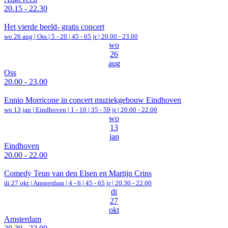
20.15 - 22.30
Het vierde beeld- gratis concert
wo 26 aug |
Oss
|
5 - 20 | 45 - 65 jr |
20.00 - 23.00
wo
26
aug
Oss
20.00 - 23.00
Ennio Morricone in concert muziekgebouw Eindhoven
wo 13 jan |
Eindhoven
|
1 - 10 | 35 - 59 jr |
20.00 - 22.00
wo
13
jan
Eindhoven
20.00 - 22.00
Comedy Teun van den Elsen en Martijn Crins
di 27 okt |
Amsterdam
|
4 - 6 | 45 - 65 jr |
20.30 - 22.00
di
27
okt
Amsterdam