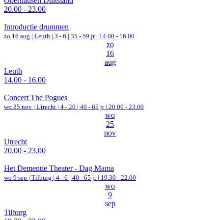
Oberhausen Duitsland
20.00 - 23.00
Introductie drummen
zo 16 aug |
Leuth
|
3 - 6 | 35 - 59 jr |
14.00 - 16.00
zo
16
aug
Leuth
14.00 - 16.00
Concert The Pogues
wo 25 nov |
Utrecht
|
4 - 20 | 40 - 65 jr |
20.00 - 23.00
wo
25
nov
Utrecht
20.00 - 23.00
Het Dementie Theater - Dag Mama
wo 9 sep |
Tilburg
|
4 - 6 | 40 - 65 jr |
19.30 - 22.00
wo
9
sep
Tilburg