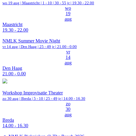
wo 19 aug |
Maastricht
|
1 - 10 | 30 - 55 jr |
19.30 - 22.00
wo
19
aug
Maastricht
19.30 - 22.00
NMLK Summer Movie Night
vr 14 aug |
Den Haag
| 25 - 49 jr |
21.00 - 0.00
vr
14
aug
Den Haag
21.00 - 0.00
Workshop Improvisatie Theater
zo 30 aug |
Breda
|
5 - 10 | 25 - 49 jr |
14.00 - 16.30
zo
30
aug
Breda
14.00 - 16.30