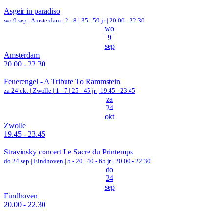
Asgeir in paradiso
wo 9 sep |
Amsterdam
|
2 - 8 | 35 - 59 jr |
20.00 - 22.30
wo
9
sep
Amsterdam
20.00 - 22.30
Feuerengel - A Tribute To Rammstein
za 24 okt |
Zwolle
|
1 - 7 | 25 - 45 jr |
19.45 - 23.45
za
24
okt
Zwolle
19.45 - 23.45
Stravinsky concert Le Sacre du Printemps
do 24 sep |
Eindhoven
|
5 - 20 | 40 - 65 jr |
20.00 - 22.30
do
24
sep
Eindhoven
20.00 - 22.30