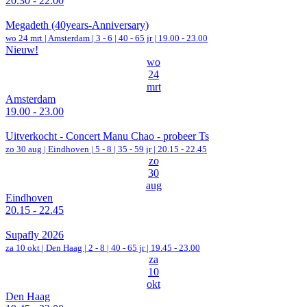
20.30 - 22.00
Megadeth (40years-Anniversary)
wo 24 mrt |
Amsterdam
|
3 - 6 | 40 - 65 jr |
19.00 - 23.00
Nieuw!
wo
24
mrt
Amsterdam
19.00 - 23.00
Uitverkocht - Concert Manu Chao - probeer Ts
zo 30 aug |
Eindhoven
|
5 - 8 | 35 - 59 jr |
20.15 - 22.45
zo
30
aug
Eindhoven
20.15 - 22.45
Supafly 2026
za 10 okt |
Den Haag
|
2 - 8 | 40 - 65 jr |
19.45 - 23.00
za
10
okt
Den Haag