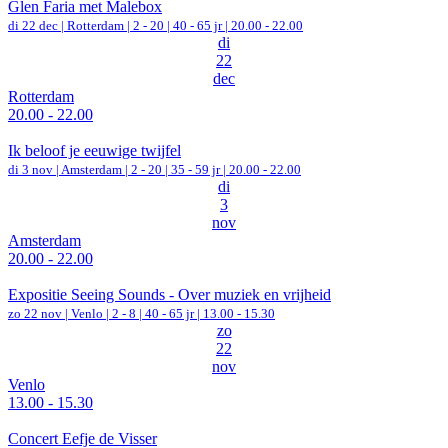
Glen Faria met Malebox
di 22 dec |
Rotterdam
|
2 - 20 | 40 - 65 jr |
20.00 - 22.00
di
22
dec
Rotterdam
20.00 - 22.00
Ik beloof je eeuwige twijfel
di 3 nov |
Amsterdam
|
2 - 20 | 35 - 59 jr |
20.00 - 22.00
di
3
nov
Amsterdam
20.00 - 22.00
Expositie Seeing Sounds - Over muziek en vrijheid
zo 22 nov |
Venlo
|
2 - 8 | 40 - 65 jr |
13.00 - 15.30
zo
22
nov
Venlo
13.00 - 15.30
Concert Eefje de Visser