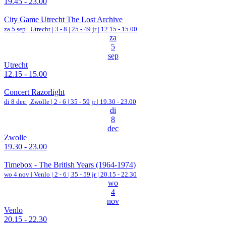
19.45 - 23.00
City Game Utrecht The Lost Archive
za 5 sep |
Utrecht
|
3 - 8 | 25 - 49 jr |
12.15 - 15.00
za
5
sep
Utrecht
12.15 - 15.00
Concert Razorlight
di 8 dec |
Zwolle
|
2 - 6 | 35 - 59 jr |
19.30 - 23.00
di
8
dec
Zwolle
19.30 - 23.00
Timebox - The British Years (1964-1974)
wo 4 nov |
Venlo
|
2 - 6 | 35 - 59 jr |
20.15 - 22.30
wo
4
nov
Venlo
20.15 - 22.30