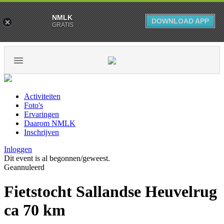
NMLK
DOWNLOAD APP
GRATIS
Activiteiten
Foto's
Ervaringen
Daarom NMLK
Inschrijven
Inloggen
Dit event is al begonnen/geweest.
Geannuleerd
Fietstocht Sallandse Heuvelrug
ca 70 km