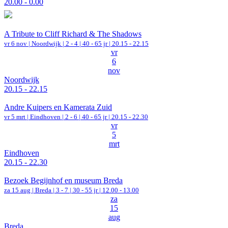
20.00 - 0.00
A Tribute to Cliff Richard & The Shadows
vr 6 nov |
Noordwijk
|
2 - 4 | 40 - 65 jr |
20.15 - 22.15
vr
6
nov
Noordwijk
20.15 - 22.15
Andre Kuipers en Kamerata Zuid
vr 5 mrt |
Eindhoven
|
2 - 6 | 40 - 65 jr |
20.15 - 22.30
vr
5
mrt
Eindhoven
20.15 - 22.30
Bezoek Begijnhof en museum Breda
za 15 aug |
Breda
|
3 - 7 | 30 - 55 jr |
12.00 - 13.00
za
15
aug
Breda