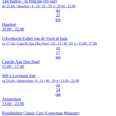
Tim Hartog - In Principe (try-out)
do 25 feb |
Haarlem
|
4 - 10 | 35 - 59 jr |
20.00 - 22.00
do
25
feb
Haarlem
20.00 - 22.00
Uitverkocht Esther van de Voort in Isala
zo 17 jan |
Capelle Aan Den Ijssel
|
10 - 12 | 40 - 65 jr |
15.00 - 17.00
zo
17
jan
Capelle Aan Den Ijssel
15.00 - 17.00
909 x Loveland Ade
za 24 okt |
Amsterdam
|
8 - 12 | 40 - 59 jr |
13.00 - 22.00
za
24
okt
Amsterdam
13.00 - 22.00
Rondleiding Classic Cars (Louwman Museum)