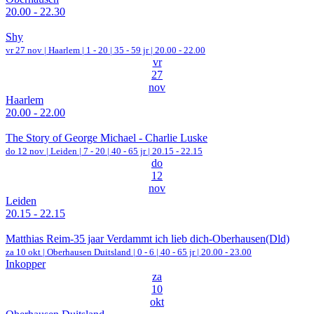
20.00 - 22.30
Shy
vr 27 nov |
Haarlem
|
1 - 20 | 35 - 59 jr |
20.00 - 22.00
vr
27
nov
Haarlem
20.00 - 22.00
The Story of George Michael - Charlie Luske
do 12 nov |
Leiden
|
7 - 20 | 40 - 65 jr |
20.15 - 22.15
do
12
nov
Leiden
20.15 - 22.15
Matthias Reim-35 jaar Verdammt ich lieb dich-Oberhausen(Dld)
za 10 okt |
Oberhausen Duitsland
|
0 - 6 | 40 - 65 jr |
20.00 - 23.00
Inkopper
za
10
okt