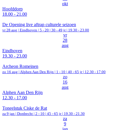
okt
Hoofddorp
18.00 - 21.00
De Opening live aftrap culturele seizoen
vr 28 aug |
Eindhoven
|
5 - 20 | 30 - 49 jr |
19.30 - 23.00
vr
28
aug
Eindhoven
19.30 - 23.00
Archeon Romeinen
zo 16 aug |
Alphen Aan Den Rijn
|
1 - 10 | 40 - 65 jr |
12.30 - 17.00
zo
16
aug
Alphen Aan Den Rijn
12.30 - 17.00
Toneelstuk Ciske de Rat
za 9 jan |
Dordrecht
|
2 - 10 | 45 - 65 jr |
19.30 - 21.30
za
9
jan