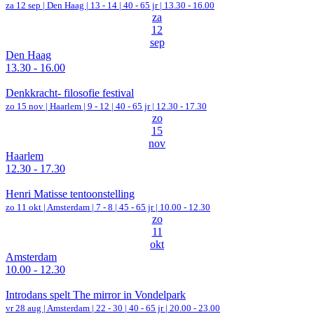
za 12 sep |
Den Haag
|
13 - 14 | 40 - 65 jr |
13.30 - 16.00
za
12
sep
Den Haag
13.30 - 16.00
Denkkracht- filosofie festival
zo 15 nov |
Haarlem
|
9 - 12 | 40 - 65 jr |
12.30 - 17.30
zo
15
nov
Haarlem
12.30 - 17.30
Henri Matisse tentoonstelling
zo 11 okt |
Amsterdam
|
7 - 8 | 45 - 65 jr |
10.00 - 12.30
zo
11
okt
Amsterdam
10.00 - 12.30
Introdans spelt The mirror in Vondelpark
vr 28 aug |
Amsterdam
|
22 - 30 | 40 - 65 jr |
20.00 - 23.00