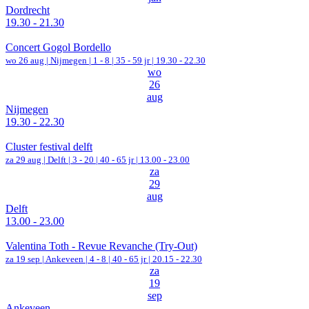
Dordrecht
19.30 - 21.30
Concert Gogol Bordello
wo 26 aug |
Nijmegen
|
1 - 8 | 35 - 59 jr |
19.30 - 22.30
wo
26
aug
Nijmegen
19.30 - 22.30
Cluster festival delft
za 29 aug |
Delft
|
3 - 20 | 40 - 65 jr |
13.00 - 23.00
za
29
aug
Delft
13.00 - 23.00
Valentina Toth - Revue Revanche (Try-Out)
za 19 sep |
Ankeveen
|
4 - 8 | 40 - 65 jr |
20.15 - 22.30
za
19
sep
Ankeveen