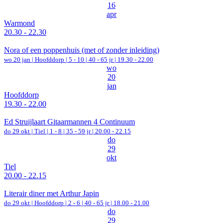
16
apr
Warmond
20.30 - 22.30
Nora of een poppenhuis (met of zonder inleiding)
wo 20 jan |
Hoofddorp
|
5 - 10 | 40 - 65 jr |
19.30 - 22.00
wo
20
jan
Hoofddorp
19.30 - 22.00
Ed Struijlaart Gitaarmannen 4 Continuum
do 29 okt |
Tiel
|
1 - 8 | 35 - 59 jr |
20.00 - 22.15
do
29
okt
Tiel
20.00 - 22.15
Literair diner met Arthur Japin
do 29 okt |
Hoofddorp
|
2 - 6 | 40 - 65 jr |
18.00 - 21.00
do
29