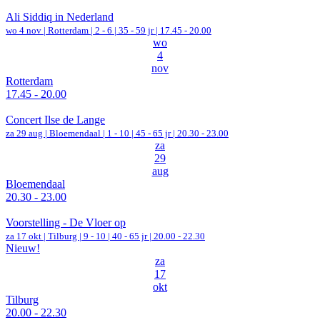
Ali Siddiq in Nederland
wo 4 nov |
Rotterdam
|
2 - 6 | 35 - 59 jr |
17.45 - 20.00
wo
4
nov
Rotterdam
17.45 - 20.00
Concert Ilse de Lange
za 29 aug |
Bloemendaal
|
1 - 10 | 45 - 65 jr |
20.30 - 23.00
za
29
aug
Bloemendaal
20.30 - 23.00
Voorstelling - De Vloer op
za 17 okt |
Tilburg
|
9 - 10 | 40 - 65 jr |
20.00 - 22.30
Nieuw!
za
17
okt
Tilburg
20.00 - 22.30