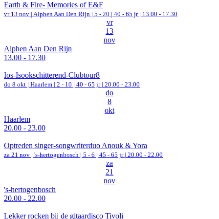
Earth & Fire- Memories of E&F
vr 13 nov |
Alphen Aan Den Rijn
|
5 - 20 | 40 - 65 jr |
13.00 - 17.30
vr
13
nov
Alphen Aan Den Rijn
13.00 - 17.30
Ios-Isookschitterend-Clubtour8
do 8 okt |
Haarlem
|
2 - 10 | 40 - 65 jr |
20.00 - 23.00
do
8
okt
Haarlem
20.00 - 23.00
Optreden singer-songwriterduo Anouk & Yora
za 21 nov |
's-hertogenbosch
|
5 - 6 | 45 - 65 jr |
20.00 - 22.00
za
21
nov
's-hertogenbosch
20.00 - 22.00
Lekker rocken bij de gitaardisco Tivoli