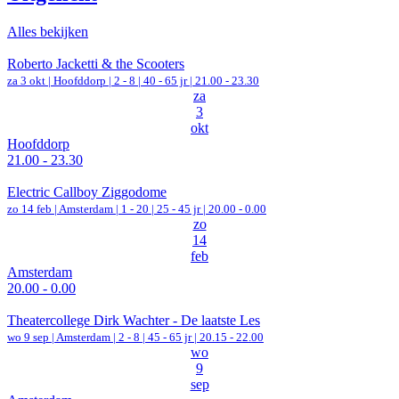
Alles bekijken
Roberto Jacketti & the Scooters
za 3 okt |
Hoofddorp
|
2 - 8 | 40 - 65 jr |
21.00 - 23.30
za
3
okt
Hoofddorp
21.00 - 23.30
Electric Callboy Ziggodome
zo 14 feb |
Amsterdam
|
1 - 20 | 25 - 45 jr |
20.00 - 0.00
zo
14
feb
Amsterdam
20.00 - 0.00
Theatercollege Dirk Wachter - De laatste Les
wo 9 sep |
Amsterdam
|
2 - 8 | 45 - 65 jr |
20.15 - 22.00
wo
9
sep