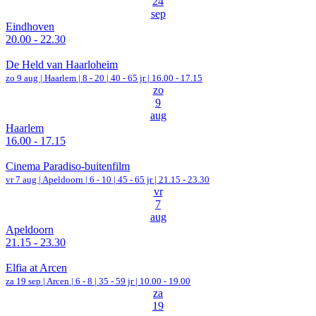
24
sep
Eindhoven
20.00 - 22.30
De Held van Haarloheim
zo 9 aug |
Haarlem
|
8 - 20 | 40 - 65 jr |
16.00 - 17.15
zo
9
aug
Haarlem
16.00 - 17.15
Cinema Paradiso-buitenfilm
vr 7 aug |
Apeldoorn
|
6 - 10 | 45 - 65 jr |
21.15 - 23.30
vr
7
aug
Apeldoorn
21.15 - 23.30
Elfia at Arcen
za 19 sep |
Arcen
|
6 - 8 | 35 - 59 jr |
10.00 - 19.00
za
19