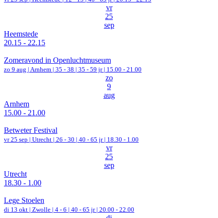
vr
25
sep
Heemstede
20.15 - 22.15
Zomeravond in Openluchtmuseum
zo 9 aug |
Arnhem
|
35 - 38 | 35 - 59 jr |
15.00 - 21.00
zo
9
aug
Arnhem
15.00 - 21.00
Betweter Festival
vr 25 sep |
Utrecht
|
26 - 30 | 40 - 65 jr |
18.30 - 1.00
vr
25
sep
Utrecht
18.30 - 1.00
Lege Stoelen
di 13 okt |
Zwolle
|
4 - 6 | 40 - 65 jr |
20.00 - 22.00
di