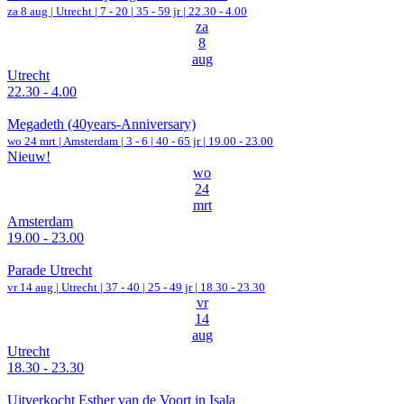
za 8 aug |
Utrecht
|
7 - 20 | 35 - 59 jr |
22.30 - 4.00
za
8
aug
Utrecht
22.30 - 4.00
Megadeth (40years-Anniversary)
wo 24 mrt |
Amsterdam
|
3 - 6 | 40 - 65 jr |
19.00 - 23.00
Nieuw!
wo
24
mrt
Amsterdam
19.00 - 23.00
Parade Utrecht
vr 14 aug |
Utrecht
|
37 - 40 | 25 - 49 jr |
18.30 - 23.30
vr
14
aug
Utrecht
18.30 - 23.30
Uitverkocht Esther van de Voort in Isala