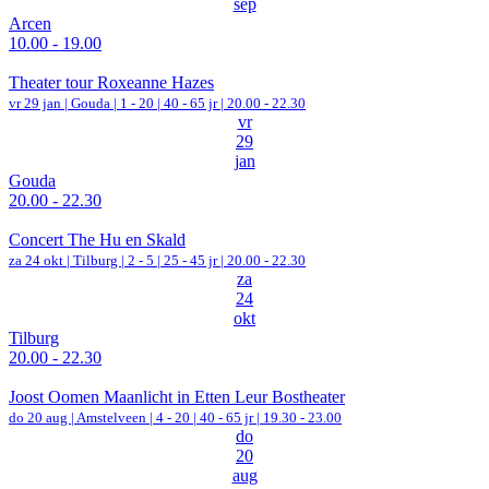
sep
Arcen
10.00 - 19.00
Theater tour Roxeanne Hazes
vr 29 jan |
Gouda
|
1 - 20 | 40 - 65 jr |
20.00 - 22.30
vr
29
jan
Gouda
20.00 - 22.30
Concert The Hu en Skald
za 24 okt |
Tilburg
|
2 - 5 | 25 - 45 jr |
20.00 - 22.30
za
24
okt
Tilburg
20.00 - 22.30
Joost Oomen Maanlicht in Etten Leur Bostheater
do 20 aug |
Amstelveen
|
4 - 20 | 40 - 65 jr |
19.30 - 23.00
do
20
aug