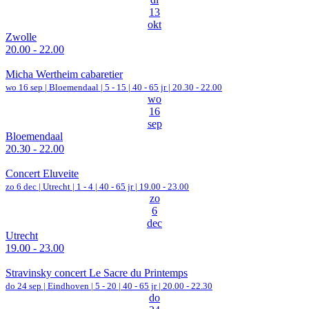
13
okt
Zwolle
20.00 - 22.00
Micha Wertheim cabaretier
wo 16 sep |
Bloemendaal
|
5 - 15 | 40 - 65 jr |
20.30 - 22.00
wo
16
sep
Bloemendaal
20.30 - 22.00
Concert Eluveite
zo 6 dec |
Utrecht
|
1 - 4 | 40 - 65 jr |
19.00 - 23.00
zo
6
dec
Utrecht
19.00 - 23.00
Stravinsky concert Le Sacre du Printemps
do 24 sep |
Eindhoven
|
5 - 20 | 40 - 65 jr |
20.00 - 22.30
do