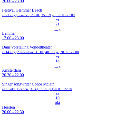
20.00 - 23.00
Festival Glemmer Beach
vr 21 aug |
Lemmer
|
2 - 10 | 35 - 59 jr |
17.00 - 23.00
vr
21
aug
Lemmer
17.00 - 23.00
Dans vorstelling Vondeltheater
vr 14 aug |
Amsterdam
|
3 - 10 | 40 - 65 jr |
20.30 - 22.00
vr
14
aug
Amsterdam
20.30 - 22.00
Singer songwriter Conor Mclain
za 10 okt |
Heerlen
|
3 - 4 | 35 - 59 jr |
20.00 - 22.30
za
10
okt
Heerlen
20.00 - 22.30