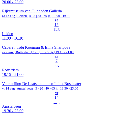
20.00 - 23.00
Rijksmuseum van Oudheden Galleria
za 15 aug |
Leiden
|
5 - 8 | 35 - 59 jr |
11.00 - 16.30
za
15
aug
Leiden
11.00 - 16.30
Cabaret- Tobi Kooiman & Elina Sharipova
za 7 nov |
Rotterdam
|
3 - 6 | 30 - 55 jr |
19.15 - 21.00
za
7
nov
Rotterdam
19.15 - 21.00
Voorstelling De Laatste minuten In het Bostheater
vr 14 aug |
Amstelveen
|
5 - 20 | 40 - 65 jr |
19.30 - 23.00
vr
14
aug
Amstelveen
19.30 - 23.00