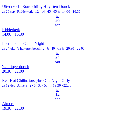
Uitverkocht Rondleiding Huys ten Donck
za 26 sep |
Ridderkerk
|
12 - 14 | 45 - 65 jr |
14.00 - 16.30
za
26
sep
Ridderkerk
14.00 - 16.30
International Guitar Night
za 24 okt |
's-hertogenbosch
|
2 - 6 | 40 - 65 jr |
20.30 - 22.00
za
24
okt
's-hertogenbosch
20.30 - 22.00
Red Hot Chilinators plus One Night Only
za 12 dec |
Almere
|
2 - 6 | 35 - 55 jr |
19.30 - 22.30
za
12
dec
Almere
19.30 - 22.30