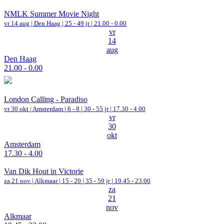
NMLK Summer Movie Night
vr 14 aug |
Den Haag
| 25 - 49 jr |
21.00 - 0.00
vr
14
aug
Den Haag
21.00 - 0.00
London Calling - Paradiso
vr 30 okt |
Amsterdam
|
6 - 8 | 30 - 55 jr |
17.30 - 4.00
vr
30
okt
Amsterdam
17.30 - 4.00
Van Dik Hout in Victorie
za 21 nov |
Alkmaar
|
15 - 20 | 35 - 59 jr |
19.45 - 23.00
za
21
nov
Alkmaar