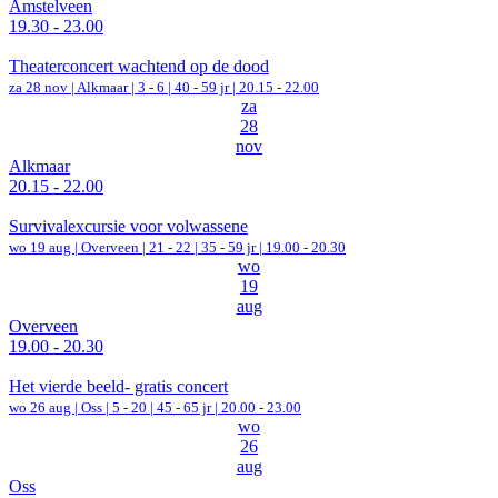
Amstelveen
19.30 - 23.00
Theaterconcert wachtend op de dood
za 28 nov |
Alkmaar
|
3 - 6 | 40 - 59 jr |
20.15 - 22.00
za
28
nov
Alkmaar
20.15 - 22.00
Survivalexcursie voor volwassene
wo 19 aug |
Overveen
|
21 - 22 | 35 - 59 jr |
19.00 - 20.30
wo
19
aug
Overveen
19.00 - 20.30
Het vierde beeld- gratis concert
wo 26 aug |
Oss
|
5 - 20 | 45 - 65 jr |
20.00 - 23.00
wo
26
aug
Oss