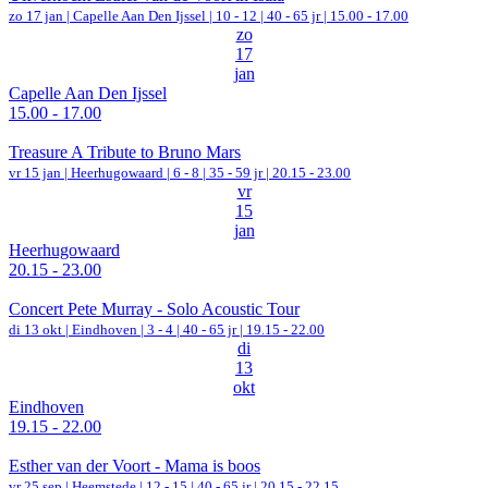
zo 17 jan |
Capelle Aan Den Ijssel
|
10 - 12 | 40 - 65 jr |
15.00 - 17.00
zo
17
jan
Capelle Aan Den Ijssel
15.00 - 17.00
Treasure A Tribute to Bruno Mars
vr 15 jan |
Heerhugowaard
|
6 - 8 | 35 - 59 jr |
20.15 - 23.00
vr
15
jan
Heerhugowaard
20.15 - 23.00
Concert Pete Murray - Solo Acoustic Tour
di 13 okt |
Eindhoven
|
3 - 4 | 40 - 65 jr |
19.15 - 22.00
di
13
okt
Eindhoven
19.15 - 22.00
Esther van der Voort - Mama is boos
vr 25 sep |
Heemstede
|
12 - 15 | 40 - 65 jr |
20.15 - 22.15