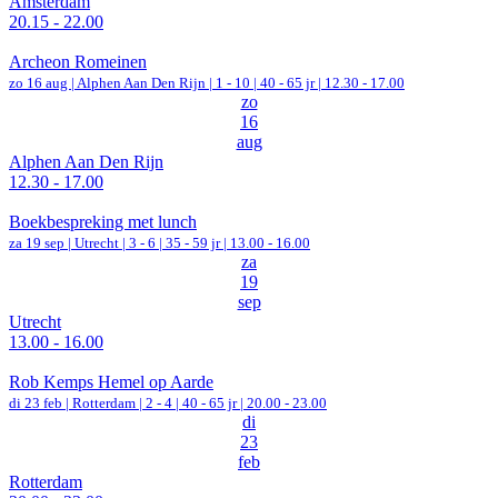
Amsterdam
20.15 - 22.00
Archeon Romeinen
zo 16 aug |
Alphen Aan Den Rijn
|
1 - 10 | 40 - 65 jr |
12.30 - 17.00
zo
16
aug
Alphen Aan Den Rijn
12.30 - 17.00
Boekbespreking met lunch
za 19 sep |
Utrecht
|
3 - 6 | 35 - 59 jr |
13.00 - 16.00
za
19
sep
Utrecht
13.00 - 16.00
Rob Kemps Hemel op Aarde
di 23 feb |
Rotterdam
|
2 - 4 | 40 - 65 jr |
20.00 - 23.00
di
23
feb
Rotterdam