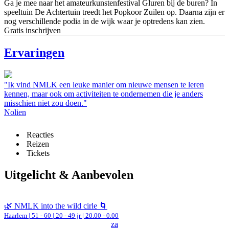
Ga je mee naar het amateurkunstenfestival Gluren bij de buren? In
speeltuin De Achtertuin treedt het Popkoor Zuilen op. Daarna zijn er
nog verschillende podia in de wijk waar je optredens kan zien.
Gratis inschrijven
Ervaringen
"Ik vind NMLK een leuke manier om nieuwe mensen te leren
kennen, maar ook om activiteiten te ondernemen die je anders
misschien niet zou doen."
Nolien
Reacties
Reizen
Tickets
Uitgelicht & Aanbevolen
🌿 NMLK into the wild cirle 🌀
Haarlem
|
51 - 60 | 20 - 49 jr |
20.00 - 0.00
za