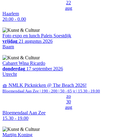
22
aug
Haarlem
20.00 - 0.00
Foto expo en lunch Paleis Soestdijk
vrijdag
21 augustus 2026
Baarn
Cabaret Wina Ricardo
donderdag
17 september 2026
Utrecht
🧺 NMLK Picknicken @ The Beach 2026!
Bloemendaal Aan Zee
|
190 - 200 | 50 - 65 jr |
15.30 - 19.00
zo
30
aug
Bloemendaal Aan Zee
15.30 - 19.00
Martijn Koning