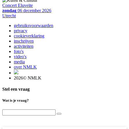
Concert Eluveite
zondag
06 december 2026
Utrecht
gebruiksvoorwaarden
privacy
cookieverklaring
inschrijven
activiteiten
foto's
video's
media
over NMLK
2026© NMLK
Stel een vraag
Wat is je vraag?