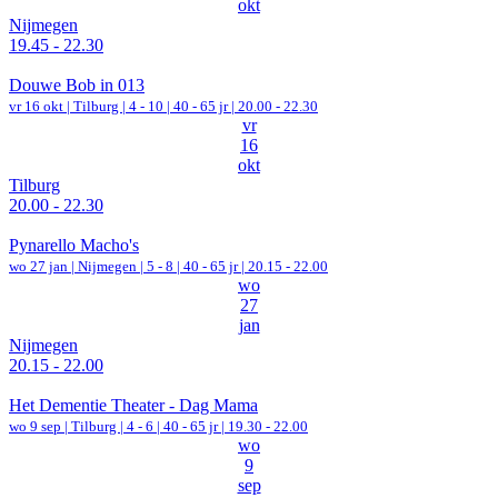
okt
Nijmegen
19.45 - 22.30
Douwe Bob in 013
vr 16 okt |
Tilburg
|
4 - 10 | 40 - 65 jr |
20.00 - 22.30
vr
16
okt
Tilburg
20.00 - 22.30
Pynarello Macho's
wo 27 jan |
Nijmegen
|
5 - 8 | 40 - 65 jr |
20.15 - 22.00
wo
27
jan
Nijmegen
20.15 - 22.00
Het Dementie Theater - Dag Mama
wo 9 sep |
Tilburg
|
4 - 6 | 40 - 65 jr |
19.30 - 22.00
wo
9
sep