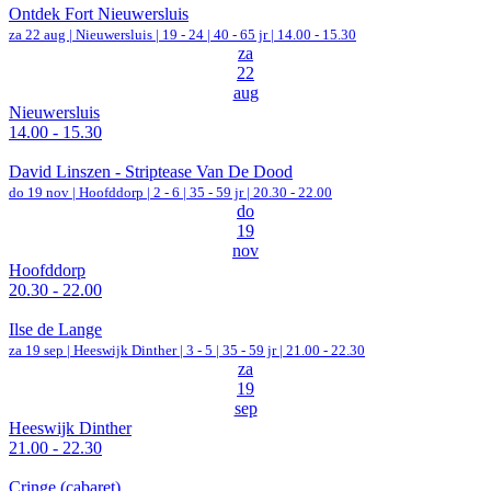
Ontdek Fort Nieuwersluis
za 22 aug |
Nieuwersluis
|
19 - 24 | 40 - 65 jr |
14.00 - 15.30
za
22
aug
Nieuwersluis
14.00 - 15.30
David Linszen - Striptease Van De Dood
do 19 nov |
Hoofddorp
|
2 - 6 | 35 - 59 jr |
20.30 - 22.00
do
19
nov
Hoofddorp
20.30 - 22.00
Ilse de Lange
za 19 sep |
Heeswijk Dinther
|
3 - 5 | 35 - 59 jr |
21.00 - 22.30
za
19
sep
Heeswijk Dinther
21.00 - 22.30
Cringe (cabaret)