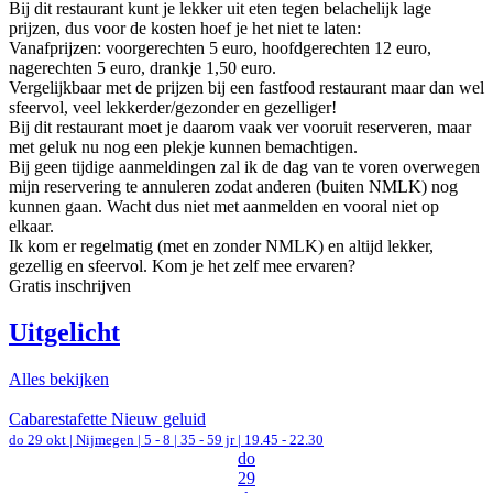
Bij dit restaurant kunt je lekker uit eten tegen belachelijk lage
prijzen, dus voor de kosten hoef je het niet te laten:
Vanafprijzen: voorgerechten 5 euro, hoofdgerechten 12 euro,
nagerechten 5 euro, drankje 1,50 euro.
Vergelijkbaar met de prijzen bij een fastfood restaurant maar dan wel
sfeervol, veel lekkerder/gezonder en gezelliger!
Bij dit restaurant moet je daarom vaak ver vooruit reserveren, maar
met geluk nu nog een plekje kunnen bemachtigen.
Bij geen tijdige aanmeldingen zal ik de dag van te voren overwegen
mijn reservering te annuleren zodat anderen (buiten NMLK) nog
kunnen gaan. Wacht dus niet met aanmelden en vooral niet op
elkaar.
Ik kom er regelmatig (met en zonder NMLK) en altijd lekker,
gezellig en sfeervol. Kom je het zelf mee ervaren?
Gratis inschrijven
Uitgelicht
Alles bekijken
Cabarestafette Nieuw geluid
do 29 okt |
Nijmegen
|
5 - 8 | 35 - 59 jr |
19.45 - 22.30
do
29