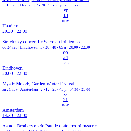
vr 13 nov |
Haarlem
|
2 - 20 | 40 - 65 jr |
20.30 - 22.00
vr
13
nov
Haarlem
20.30 - 22.00
Stravinsky concert Le Sacre du Printemps
do 24 sep |
Eindhoven
|
5 - 20 | 40 - 65 jr |
20.00 - 22.30
do
24
sep
Eindhoven
20.00 - 22.30
Mystic Melody Garden Winter Festival
za 21 nov |
Amsterdam
|
2 - 12 | 25 - 45 jr |
14.30 - 23.00
za
21
nov
Amsterdam
14.30 - 23.00
Ashton Brothers op de Parade optie moordmysterie