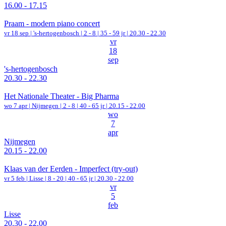
16.00 - 17.15
Praam - modern piano concert
vr 18 sep |
's-hertogenbosch
|
2 - 8 | 35 - 59 jr |
20.30 - 22.30
vr
18
sep
's-hertogenbosch
20.30 - 22.30
Het Nationale Theater - Big Pharma
wo 7 apr |
Nijmegen
|
2 - 8 | 40 - 65 jr |
20.15 - 22.00
wo
7
apr
Nijmegen
20.15 - 22.00
Klaas van der Eerden - Imperfect (try-out)
vr 5 feb |
Lisse
|
8 - 20 | 40 - 65 jr |
20.30 - 22.00
vr
5
feb
Lisse
20.30 - 22.00