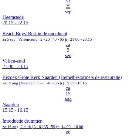
vr
25
sep
Heemstede
20.15 - 22.15
Beach Boys' Best in de openlucht
za 5 sep |
Velsen-zuid
|
2 - 20 | 40 - 65 jr |
21.00 - 23.15
za
5
sep
Velsen-zuid
21.00 - 23.15
Bezoek Grote Kerk Naarden (Hemelbestormers de restauratie)
za 15 aug |
Naarden
|
5 - 8 | 40 - 65 jr |
15.15 - 16.15
za
15
aug
Naarden
15.15 - 16.15
Introductie drummen
zo 16 aug |
Leuth
|
3 - 6 | 35 - 59 jr |
14.00 - 16.00
zo