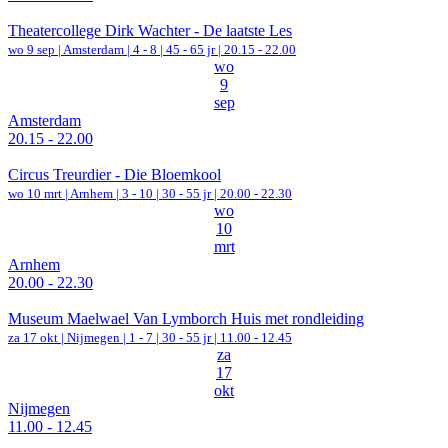
Theatercollege Dirk Wachter - De laatste Les
wo 9 sep |
Amsterdam
|
4 - 8 | 45 - 65 jr |
20.15 - 22.00
wo
9
sep
Amsterdam
20.15 - 22.00
Circus Treurdier - Die Bloemkool
wo 10 mrt |
Arnhem
|
3 - 10 | 30 - 55 jr |
20.00 - 22.30
wo
10
mrt
Arnhem
20.00 - 22.30
Museum Maelwael Van Lymborch Huis met rondleiding
za 17 okt |
Nijmegen
|
1 - 7 | 30 - 55 jr |
11.00 - 12.45
za
17
okt
Nijmegen
11.00 - 12.45