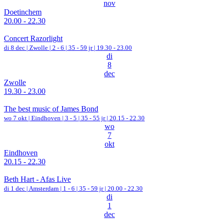
nov
Doetinchem
20.00 - 22.30
Concert Razorlight
di 8 dec |
Zwolle
|
2 - 6 | 35 - 59 jr |
19.30 - 23.00
di
8
dec
Zwolle
19.30 - 23.00
The best music of James Bond
wo 7 okt |
Eindhoven
|
3 - 5 | 35 - 55 jr |
20.15 - 22.30
wo
7
okt
Eindhoven
20.15 - 22.30
Beth Hart - Afas Live
di 1 dec |
Amsterdam
|
1 - 6 | 35 - 59 jr |
20.00 - 22.30
di
1
dec