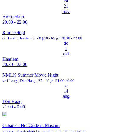
za
21
nov
Amsterdam
20.00 - 22.00
Rare leeftijd
do 1 okt |
Haarlem
|
1 - 8 | 40 - 65 jr |
20.30 - 22.00
do
1
okt
Haarlem
20.30 - 22.00
NMLK Summer Movie Night
vr 14 aug |
Den Haag
| 25 - 49 jr |
21.00 - 0.00
vr
14
aug
Den Haag
21.00 - 0.00
Cabaret - Het Gilde in Mascini
vr 2 okt |
Amsterdam
|
2 - 6 | 35 - 55 jr |
20.30 - 22.30