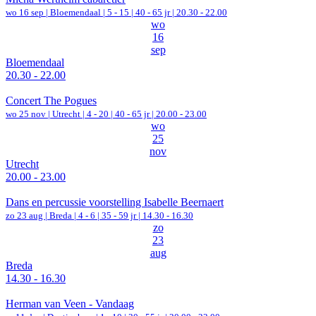
wo 16 sep |
Bloemendaal
|
5 - 15 | 40 - 65 jr |
20.30 - 22.00
wo
16
sep
Bloemendaal
20.30 - 22.00
Concert The Pogues
wo 25 nov |
Utrecht
|
4 - 20 | 40 - 65 jr |
20.00 - 23.00
wo
25
nov
Utrecht
20.00 - 23.00
Dans en percussie voorstelling Isabelle Beernaert
zo 23 aug |
Breda
|
4 - 6 | 35 - 59 jr |
14.30 - 16.30
zo
23
aug
Breda
14.30 - 16.30
Herman van Veen - Vandaag