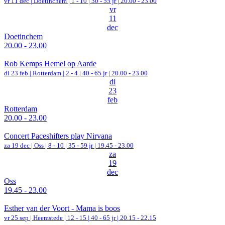
vr 11 dec |
Doetinchem
|
1 - 10 | 30 - 55 jr |
20.00 - 23.00
vr
11
dec
Doetinchem
20.00 - 23.00
Rob Kemps Hemel op Aarde
di 23 feb |
Rotterdam
|
2 - 4 | 40 - 65 jr |
20.00 - 23.00
di
23
feb
Rotterdam
20.00 - 23.00
Concert Paceshifters play Nirvana
za 19 dec |
Oss
|
8 - 10 | 35 - 59 jr |
19.45 - 23.00
za
19
dec
Oss
19.45 - 23.00
Esther van der Voort - Mama is boos
vr 25 sep |
Heemstede
|
12 - 15 | 40 - 65 jr |
20.15 - 22.15