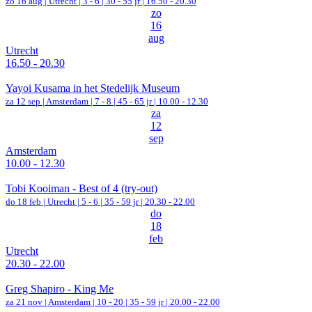
zo 16 aug |
Utrecht
|
3 - 6 | 30 - 55 jr |
16.50 - 20.30
zo
16
aug
Utrecht
16.50 - 20.30
Yayoi Kusama in het Stedelijk Museum
za 12 sep |
Amsterdam
|
7 - 8 | 45 - 65 jr |
10.00 - 12.30
za
12
sep
Amsterdam
10.00 - 12.30
Tobi Kooiman - Best of 4 (try-out)
do 18 feb |
Utrecht
|
5 - 6 | 35 - 59 jr |
20.30 - 22.00
do
18
feb
Utrecht
20.30 - 22.00
Greg Shapiro - King Me
za 21 nov |
Amsterdam
|
10 - 20 | 35 - 59 jr |
20.00 - 22.00