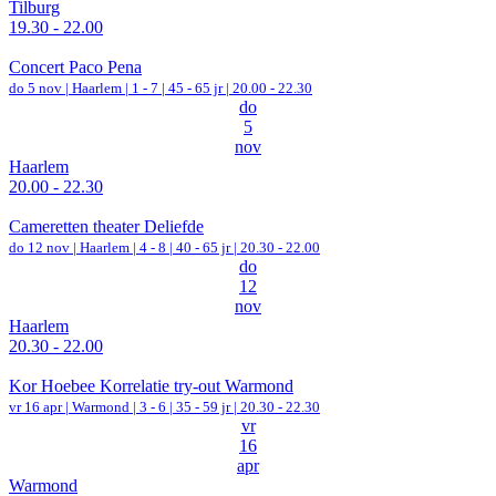
Tilburg
19.30 - 22.00
Concert Paco Pena
do 5 nov |
Haarlem
|
1 - 7 | 45 - 65 jr |
20.00 - 22.30
do
5
nov
Haarlem
20.00 - 22.30
Cameretten theater Deliefde
do 12 nov |
Haarlem
|
4 - 8 | 40 - 65 jr |
20.30 - 22.00
do
12
nov
Haarlem
20.30 - 22.00
Kor Hoebee Korrelatie try-out Warmond
vr 16 apr |
Warmond
|
3 - 6 | 35 - 59 jr |
20.30 - 22.30
vr
16
apr
Warmond