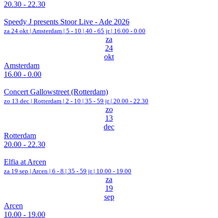
20.30 - 22.30
Speedy J presents Stoor Live - Ade 2026
za 24 okt |
Amsterdam
|
5 - 10 | 40 - 65 jr |
16.00 - 0.00
za
24
okt
Amsterdam
16.00 - 0.00
Concert Gallowstreet (Rotterdam)
zo 13 dec |
Rotterdam
|
2 - 10 | 35 - 59 jr |
20.00 - 22.30
zo
13
dec
Rotterdam
20.00 - 22.30
Elfia at Arcen
za 19 sep |
Arcen
|
6 - 8 | 35 - 59 jr |
10.00 - 19.00
za
19
sep
Arcen
10.00 - 19.00