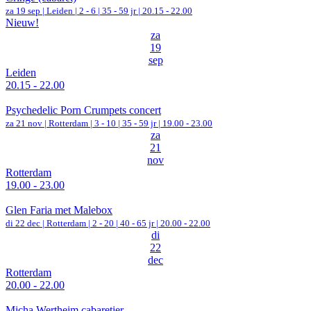
za 19 sep |
Leiden
|
2 - 6 | 35 - 59 jr |
20.15 - 22.00
Nieuw!
za
19
sep
Leiden
20.15 - 22.00
Psychedelic Porn Crumpets concert
za 21 nov |
Rotterdam
|
3 - 10 | 35 - 59 jr |
19.00 - 23.00
za
21
nov
Rotterdam
19.00 - 23.00
Glen Faria met Malebox
di 22 dec |
Rotterdam
|
2 - 20 | 40 - 65 jr |
20.00 - 22.00
di
22
dec
Rotterdam
20.00 - 22.00
Micha Wertheim cabaretier