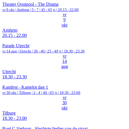
Theater Oostpool - The Drama
vr 9 okt |
Arnhem
|
5 - 7 | 45 - 65 jr |
20.15 - 22.00
vr
9
okt
Arnhem
20.15 - 22.00
Parade Utrecht
vr 14 aug |
Utrecht
|
39 - 40 | 25 - 49 jr |
18.30 - 23.30
vr
14
aug
Utrecht
18.30 - 23.30
Kamfest - Kamelot dag 1
vr 30 okt |
Tilburg
|
2 - 4 | 40 - 65 jr |
18.30 - 23.00
vr
30
okt
Tilburg
18.30 - 23.00
Roel C Verburg - Slechtste liedjes van de straat