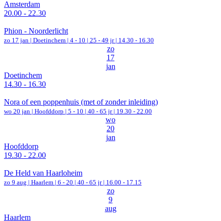
Amsterdam
20.00 - 22.30
Phion - Noorderlicht
zo 17 jan |
Doetinchem
|
4 - 10 | 25 - 49 jr |
14.30 - 16.30
zo
17
jan
Doetinchem
14.30 - 16.30
Nora of een poppenhuis (met of zonder inleiding)
wo 20 jan |
Hoofddorp
|
5 - 10 | 40 - 65 jr |
19.30 - 22.00
wo
20
jan
Hoofddorp
19.30 - 22.00
De Held van Haarloheim
zo 9 aug |
Haarlem
|
6 - 20 | 40 - 65 jr |
16.00 - 17.15
zo
9
aug
Haarlem