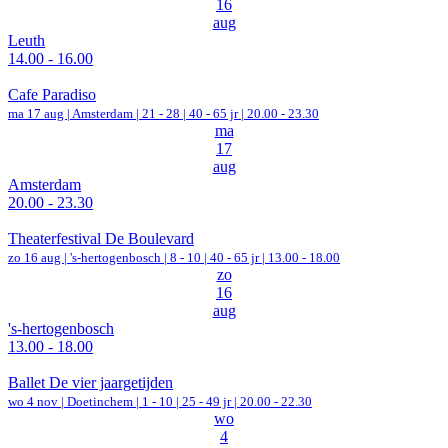
16
aug
Leuth
14.00 - 16.00
Cafe Paradiso
ma 17 aug |
Amsterdam
|
21 - 28 | 40 - 65 jr |
20.00 - 23.30
ma
17
aug
Amsterdam
20.00 - 23.30
Theaterfestival De Boulevard
zo 16 aug |
's-hertogenbosch
|
8 - 10 | 40 - 65 jr |
13.00 - 18.00
zo
16
aug
's-hertogenbosch
13.00 - 18.00
Ballet De vier jaargetijden
wo 4 nov |
Doetinchem
|
1 - 10 | 25 - 49 jr |
20.00 - 22.30
wo
4