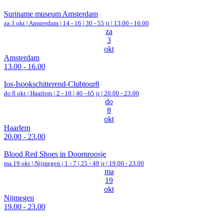
Suriname museum Amsterdam
za 3 okt |
Amsterdam
|
14 - 16 | 30 - 55 jr |
13.00 - 16.00
za
3
okt
Amsterdam
13.00 - 16.00
Ios-Isookschitterend-Clubtour8
do 8 okt |
Haarlem
|
2 - 10 | 40 - 65 jr |
20.00 - 23.00
do
8
okt
Haarlem
20.00 - 23.00
Blood Red Shoes in Doornroosje
ma 19 okt |
Nijmegen
|
1 - 7 | 25 - 49 jr |
19.00 - 23.00
ma
19
okt
Nijmegen
19.00 - 23.00