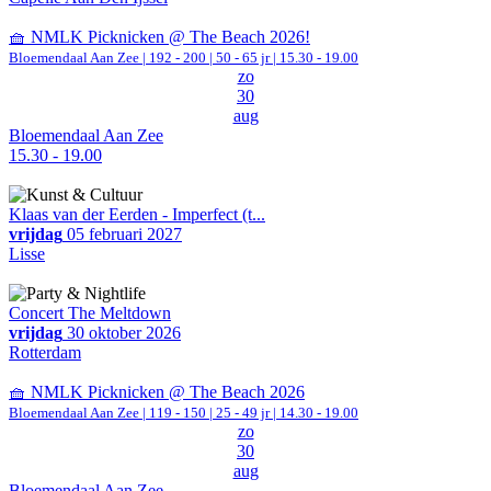
🧺 NMLK Picknicken @ The Beach 2026!
Bloemendaal Aan Zee
|
192 - 200 | 50 - 65 jr |
15.30 - 19.00
zo
30
aug
Bloemendaal Aan Zee
15.30 - 19.00
Klaas van der Eerden - Imperfect (t...
vrijdag
05 februari 2027
Lisse
Concert The Meltdown
vrijdag
30 oktober 2026
Rotterdam
🧺 NMLK Picknicken @ The Beach 2026
Bloemendaal Aan Zee
|
119 - 150 | 25 - 49 jr |
14.30 - 19.00
zo
30
aug
Bloemendaal Aan Zee