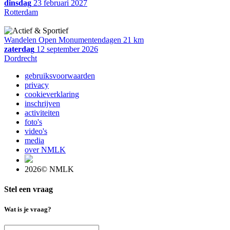
dinsdag
23 februari 2027
Rotterdam
Wandelen Open Monumentendagen 21 km
zaterdag
12 september 2026
Dordrecht
gebruiksvoorwaarden
privacy
cookieverklaring
inschrijven
activiteiten
foto's
video's
media
over NMLK
2026© NMLK
Stel een vraag
Wat is je vraag?