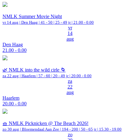
NMLK Summer Movie Night
vr 14 aug |
Den Haag
|
41 - 50 | 25 - 49 jr |
21.00 - 0.00
vr
14
aug
Den Haag
21.00 - 0.00
🌿 NMLK into the wild cirle 🌀
za 22 aug |
Haarlem
|
57 - 60 | 20 - 49 jr |
20.00 - 0.00
za
22
aug
Haarlem
20.00 - 0.00
🧺 NMLK Picknicken @ The Beach 2026!
zo 30 aug |
Bloemendaal Aan Zee
|
194 - 200 | 50 - 65 jr |
15.30 - 19.00
zo