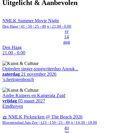
Uitgelicht & Aanbevolen
NMLK Summer Movie Night
Den Haag
|
41 - 50 | 25 - 49 jr |
21.00 - 0.00
vr
14
aug
Den Haag
21.00 - 0.00
Optreden singer-songwriterduo Anouk...
zaterdag
21 november 2026
's-hertogenbosch
Andre Kuipers en Kamerata Zuid
vrijdag
05 maart 2027
Eindhoven
🧺 NMLK Picknicken @ The Beach 2026
Bloemendaal Aan Zee
|
123 - 150 | 25 - 49 jr |
14.30 - 19.00
zo
30