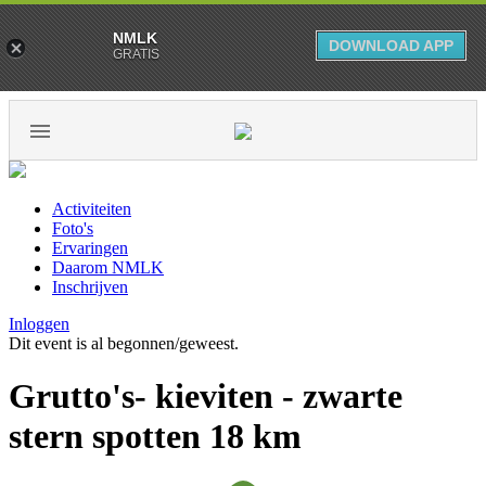
NMLK
DOWNLOAD APP
GRATIS
Activiteiten
Foto's
Ervaringen
Daarom NMLK
Inschrijven
Inloggen
Dit event is al begonnen/geweest.
Grutto's- kieviten - zwarte
stern spotten 18 km