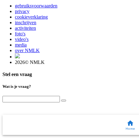
gebruiksvoorwaarden
privacy
cookieverklaring
inschrijven
activiteiten
foto's
video's
media
over NMLK
2026© NMLK
Stel een vraag
Wat is je vraag?
Home