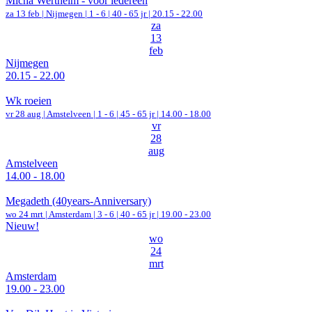
Micha Wertheim - voor iedereen
za 13 feb |
Nijmegen
|
1 - 6 | 40 - 65 jr |
20.15 - 22.00
za
13
feb
Nijmegen
20.15 - 22.00
Wk roeien
vr 28 aug |
Amstelveen
|
1 - 6 | 45 - 65 jr |
14.00 - 18.00
vr
28
aug
Amstelveen
14.00 - 18.00
Megadeth (40years-Anniversary)
wo 24 mrt |
Amsterdam
|
3 - 6 | 40 - 65 jr |
19.00 - 23.00
Nieuw!
wo
24
mrt
Amsterdam
19.00 - 23.00