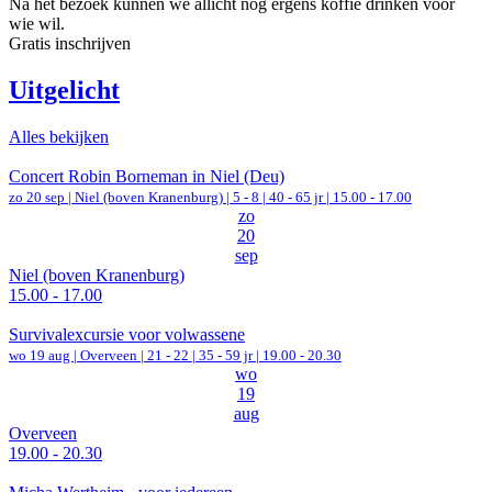
Na het bezoek kunnen we allicht nog ergens koffie drinken voor
wie wil.
Gratis inschrijven
Uitgelicht
Alles bekijken
Concert Robin Borneman in Niel (Deu)
zo 20 sep |
Niel (boven Kranenburg)
|
5 - 8 | 40 - 65 jr |
15.00 - 17.00
zo
20
sep
Niel (boven Kranenburg)
15.00 - 17.00
Survivalexcursie voor volwassene
wo 19 aug |
Overveen
|
21 - 22 | 35 - 59 jr |
19.00 - 20.30
wo
19
aug
Overveen
19.00 - 20.30