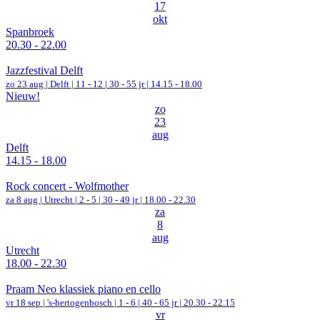
17
okt
Spanbroek
20.30 - 22.00
Jazzfestival Delft
zo 23 aug |
Delft
|
11 - 12 | 30 - 55 jr |
14.15 - 18.00
Nieuw!
zo
23
aug
Delft
14.15 - 18.00
Rock concert - Wolfmother
za 8 aug |
Utrecht
|
2 - 5 | 30 - 49 jr |
18.00 - 22.30
za
8
aug
Utrecht
18.00 - 22.30
Praam Neo klassiek piano en cello
vr 18 sep |
's-hertogenbosch
|
1 - 6 | 40 - 65 jr |
20.30 - 22.15
vr