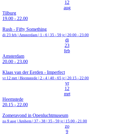
12
aug
Tilburg
19.00 - 22.00
Rush - Fifty Something
di 23 feb |
Amsterdam
|
1 - 6 | 35 - 59 jr |
20.00 - 23.00
di
23
feb
Amsterdam
20.00 - 23.00
Klaas van der Eerden - Imperfect
vr 12 mrt |
Heemstede
|
2 - 4 | 40 - 65 jr |
20.15 - 22.00
vr
12
mrt
Heemstede
20.15 - 22.00
Zomeravond in Openluchtmuseum
zo 9 aug |
Arnhem
|
37 - 38 | 35 - 59 jr |
15.00 - 21.00
zo
9