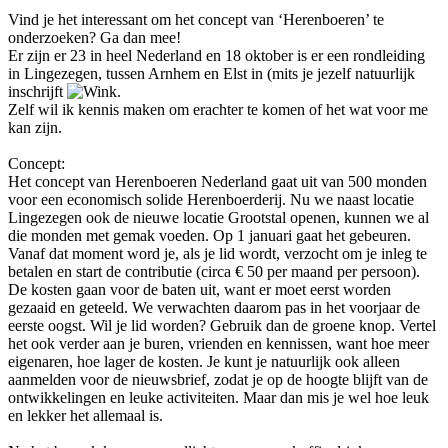
Vind je het interessant om het concept van ‘Herenboeren’ te
onderzoeken? Ga dan mee!
Er zijn er 23 in heel Nederland en 18 oktober is er een rondleiding
in Lingezegen, tussen Arnhem en Elst in (mits je jezelf natuurlijk
inschrijft
.
Zelf wil ik kennis maken om erachter te komen of het wat voor me
kan zijn.
Concept:
Het concept van Herenboeren Nederland gaat uit van 500 monden
voor een economisch solide Herenboerderij. Nu we naast locatie
Lingezegen ook de nieuwe locatie Grootstal openen, kunnen we al
die monden met gemak voeden. Op 1 januari gaat het gebeuren.
Vanaf dat moment word je, als je lid wordt, verzocht om je inleg te
betalen en start de contributie (circa € 50 per maand per persoon).
De kosten gaan voor de baten uit, want er moet eerst worden
gezaaid en geteeld. We verwachten daarom pas in het voorjaar de
eerste oogst. Wil je lid worden? Gebruik dan de groene knop. Vertel
het ook verder aan je buren, vrienden en kennissen, want hoe meer
eigenaren, hoe lager de kosten. Je kunt je natuurlijk ook alleen
aanmelden voor de nieuwsbrief, zodat je op de hoogte blijft van de
ontwikkelingen en leuke activiteiten. Maar dan mis je wel hoe leuk
en lekker het allemaal is.