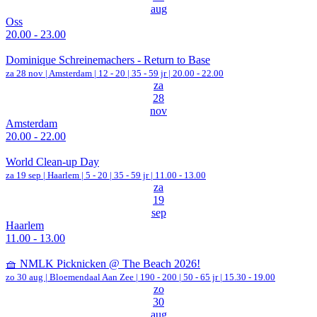
aug
Oss
20.00 - 23.00
Dominique Schreinemachers - Return to Base
za 28 nov |
Amsterdam
|
12 - 20 | 35 - 59 jr |
20.00 - 22.00
za
28
nov
Amsterdam
20.00 - 22.00
World Clean-up Day
za 19 sep |
Haarlem
|
5 - 20 | 35 - 59 jr |
11.00 - 13.00
za
19
sep
Haarlem
11.00 - 13.00
🧺 NMLK Picknicken @ The Beach 2026!
zo 30 aug |
Bloemendaal Aan Zee
|
190 - 200 | 50 - 65 jr |
15.30 - 19.00
zo
30
aug