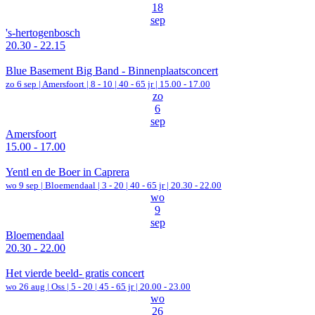
18
sep
's-hertogenbosch
20.30 - 22.15
Blue Basement Big Band - Binnenplaatsconcert
zo 6 sep |
Amersfoort
|
8 - 10 | 40 - 65 jr |
15.00 - 17.00
zo
6
sep
Amersfoort
15.00 - 17.00
Yentl en de Boer in Caprera
wo 9 sep |
Bloemendaal
|
3 - 20 | 40 - 65 jr |
20.30 - 22.00
wo
9
sep
Bloemendaal
20.30 - 22.00
Het vierde beeld- gratis concert
wo 26 aug |
Oss
|
5 - 20 | 45 - 65 jr |
20.00 - 23.00
wo
26