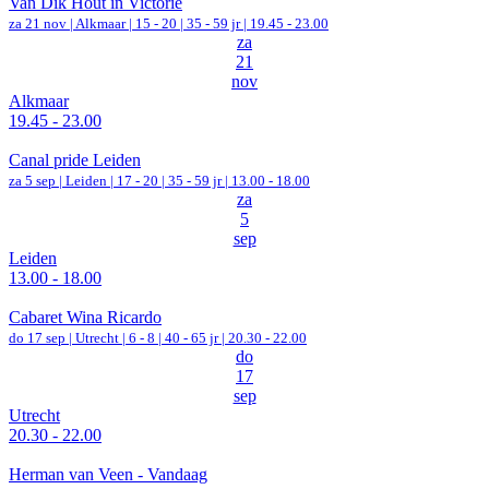
Van Dik Hout in Victorie
za 21 nov |
Alkmaar
|
15 - 20 | 35 - 59 jr |
19.45 - 23.00
za
21
nov
Alkmaar
19.45 - 23.00
Canal pride Leiden
za 5 sep |
Leiden
|
17 - 20 | 35 - 59 jr |
13.00 - 18.00
za
5
sep
Leiden
13.00 - 18.00
Cabaret Wina Ricardo
do 17 sep |
Utrecht
|
6 - 8 | 40 - 65 jr |
20.30 - 22.00
do
17
sep
Utrecht
20.30 - 22.00
Herman van Veen - Vandaag