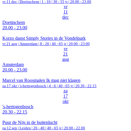
vr 11 dec |
Doetinchem
|
1 - 10 | 30 - 55 jr |
20.00 - 23.00
vr
11
dec
Doetinchem
20.00 - 23.00
Korzo danst Simply Stories in de Vondelpark
vr 21 aug |
Amsterdam
|
8 - 20 | 40 - 65 jr |
20.00 - 23.00
vr
21
aug
Amsterdam
20.00 - 23.00
Marcel van Roosmalen Ik mag niet klagen
za 17 okt |
's-hertogenbosch
|
4 - 6 | 40 - 65 jr |
20.30 - 22.15
za
17
okt
's-hertogenbosch
20.30 - 22.15
Puur de Nijs in de buitenlucht
za 12 sep |
Leiden
|
26 - 40 | 40 - 65 jr |
20.00 - 22.00