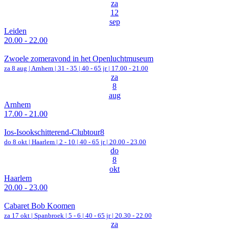
za
12
sep
Leiden
20.00 - 22.00
Zwoele zomeravond in het Openluchtmuseum
za 8 aug |
Arnhem
|
31 - 35 | 40 - 65 jr |
17.00 - 21.00
za
8
aug
Arnhem
17.00 - 21.00
Ios-Isookschitterend-Clubtour8
do 8 okt |
Haarlem
|
2 - 10 | 40 - 65 jr |
20.00 - 23.00
do
8
okt
Haarlem
20.00 - 23.00
Cabaret Bob Koomen
za 17 okt |
Spanbroek
|
5 - 6 | 40 - 65 jr |
20.30 - 22.00
za