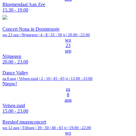
Bloemendaal Aan Zee
15.30 - 19.00
Concert Nona in Doornroosje
wo 23 sep |
Nijmegen
|
4 - 8 | 35 - 59 jr |
20.00 - 23.00
wo
23
sep
Nijmegen
20.00 - 23.00
Dance Valley
za 8 aug |
Velsen-zuid
|
2 - 10 | 45 - 65 jr |
15.00 - 23.00
Nieuw!
za
8
aug
Velsen-zuid
15.00 - 23.00
Reeshof muzenconcert
wo 12 aug |
Tilburg
|
39 - 50 | 40 - 65 jr |
19.00 - 22.00
wo