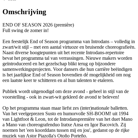
Omschrijving
END OF SEASON 2026 (première)
Full swing de zomer in!
Een feestelijk End of Season programma van Introdans – volledig in
zwart/wit stijl – met een aantal virtuoze en bruisende choreografieën.
Naast diverse hoogtepunten uit het recente Introdans-repertoire
bevat het programma tal van verrassingen. Nieuwe makers worden
geïntroduceerd en het gezelschap blikt terug op bijzondere
samenwerkingsprojecten. Voor dansers die hun carrière beëindigen
is het jaarlijkse End of Season bovendien dé mogelijkheid om nog
een laatste keer te schitteren en al hun talenten te etaleren.
Publiek wordt uitgenodigd om deze avond - geheel in stijl van de
voorstelling - ook in zwart-wit gekleed de avond te beleven!
Op het programma staan maar liefst zes (inter)nationale balletten.
Van het veelgeprezen Susto en humorvolle SH-BOOM! uit 1994
van Lightfoot & Leon, tot de Introdanspremière van het duet Mano
a Mano van choreografenduo Iratxe Ansa en Igor Bacovich. Zij
noemen het 'een koorddans tussen mij en jou', gedanst op de rijke
muziek van Astor Piazolla's Otoño Porteño.