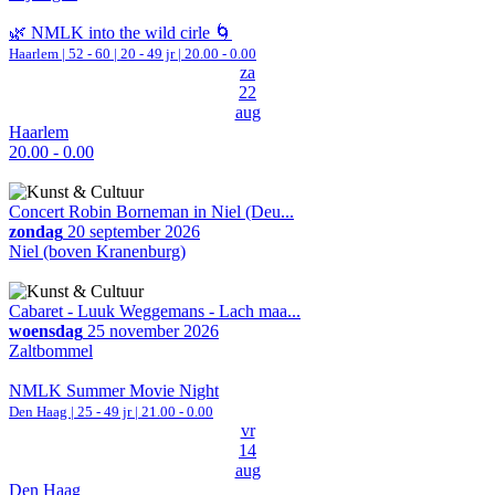
🌿 NMLK into the wild cirle 🌀
Haarlem
|
52 - 60 | 20 - 49 jr |
20.00 - 0.00
za
22
aug
Haarlem
20.00 - 0.00
Concert Robin Borneman in Niel (Deu...
zondag
20 september 2026
Niel (boven Kranenburg)
Cabaret - Luuk Weggemans - Lach maa...
woensdag
25 november 2026
Zaltbommel
NMLK Summer Movie Night
Den Haag
| 25 - 49 jr |
21.00 - 0.00
vr
14
aug
Den Haag