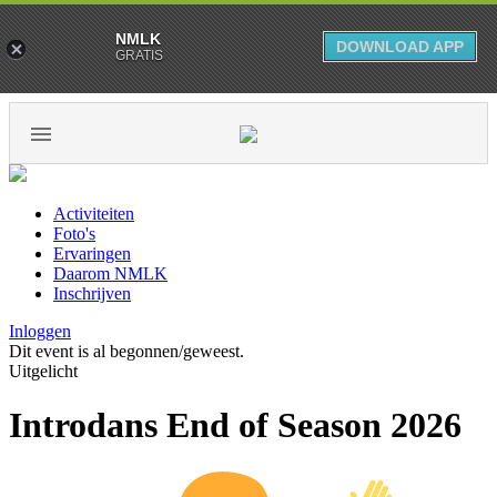
NMLK
DOWNLOAD APP
GRATIS
Activiteiten
Foto's
Ervaringen
Daarom NMLK
Inschrijven
Inloggen
Dit event is al begonnen/geweest.
Uitgelicht
Introdans End of Season 2026