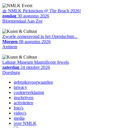
🧺 NMLK Picknicken @ The Beach 2026!
zondag
30 augustus 2026
Bloemendaal Aan Zee
Zwoele zomeravond in het Openluchtm...
Morgen
08 augustus 2026
Arnhem
Lalique Museum Magnificent Jewels
zaterdag
24 oktober 2026
Doesburg
gebruiksvoorwaarden
privacy
cookieverklaring
inschrijven
activiteiten
foto's
video's
media
over NMLK