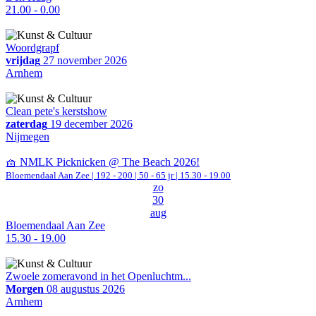
21.00 - 0.00
Woordgrapf
vrijdag
27 november 2026
Arnhem
Clean pete's kerstshow
zaterdag
19 december 2026
Nijmegen
🧺 NMLK Picknicken @ The Beach 2026!
Bloemendaal Aan Zee
|
192 - 200 | 50 - 65 jr |
15.30 - 19.00
zo
30
aug
Bloemendaal Aan Zee
15.30 - 19.00
Zwoele zomeravond in het Openluchtm...
Morgen
08 augustus 2026
Arnhem