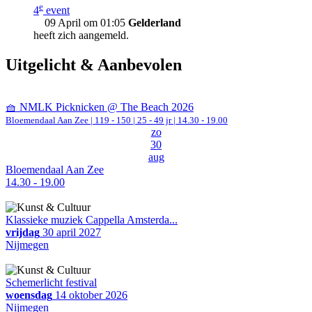
e
4
event
09 April om 01:05
Gelderland
heeft zich aangemeld.
Uitgelicht & Aanbevolen
🧺 NMLK Picknicken @ The Beach 2026
Bloemendaal Aan Zee
|
119 - 150 | 25 - 49 jr |
14.30 - 19.00
zo
30
aug
Bloemendaal Aan Zee
14.30 - 19.00
Klassieke muziek Cappella Amsterda...
vrijdag
30 april 2027
Nijmegen
Schemerlicht festival
woensdag
14 oktober 2026
Nijmegen