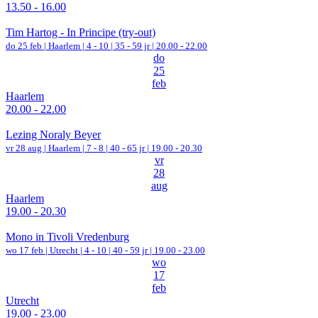
13.50 - 16.00
Tim Hartog - In Principe (try-out)
do 25 feb |
Haarlem
|
4 - 10 | 35 - 59 jr |
20.00 - 22.00
do
25
feb
Haarlem
20.00 - 22.00
Lezing Noraly Beyer
vr 28 aug |
Haarlem
|
7 - 8 | 40 - 65 jr |
19.00 - 20.30
vr
28
aug
Haarlem
19.00 - 20.30
Mono in Tivoli Vredenburg
wo 17 feb |
Utrecht
|
4 - 10 | 40 - 59 jr |
19.00 - 23.00
wo
17
feb
Utrecht
19.00 - 23.00