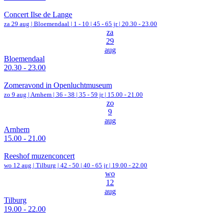
Concert Ilse de Lange
za 29 aug |
Bloemendaal
|
1 - 10 | 45 - 65 jr |
20.30 - 23.00
za
29
aug
Bloemendaal
20.30 - 23.00
Zomeravond in Openluchtmuseum
zo 9 aug |
Arnhem
|
36 - 38 | 35 - 59 jr |
15.00 - 21.00
zo
9
aug
Arnhem
15.00 - 21.00
Reeshof muzenconcert
wo 12 aug |
Tilburg
|
42 - 50 | 40 - 65 jr |
19.00 - 22.00
wo
12
aug
Tilburg
19.00 - 22.00