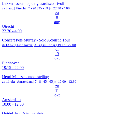
Lekker rocken bij de gitaardisco Tivoli
za 8 aug |
Utrecht
|
7 - 20 | 35 - 59 jr |
22.30 - 4.00
za
8
aug
Utrecht
22.30 - 4.00
Concert Pete Murray - Solo Acoustic Tour
di 13 okt |
Eindhoven
|
3 - 4 | 40 - 65 jr |
19.15 - 22.00
di
13
okt
Eindhoven
19.15 - 22.00
Henri Matisse tentoonstelling
zo 11 okt |
Amsterdam
|
7 - 8 | 45 - 65 jr |
10.00 - 12.30
zo
11
okt
Amsterdam
10.00 - 12.30
Ontdek Fort Nieuwersluis