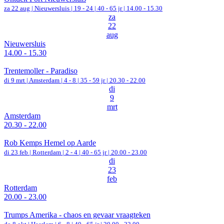
za 22 aug |
Nieuwersluis
|
19 - 24 | 40 - 65 jr |
14.00 - 15.30
za
22
aug
Nieuwersluis
14.00 - 15.30
Trentemoller - Paradiso
di 9 mrt |
Amsterdam
|
4 - 8 | 35 - 59 jr |
20.30 - 22.00
di
9
mrt
Amsterdam
20.30 - 22.00
Rob Kemps Hemel op Aarde
di 23 feb |
Rotterdam
|
2 - 4 | 40 - 65 jr |
20.00 - 23.00
di
23
feb
Rotterdam
20.00 - 23.00
Trumps Amerika - chaos en gevaar vraagteken