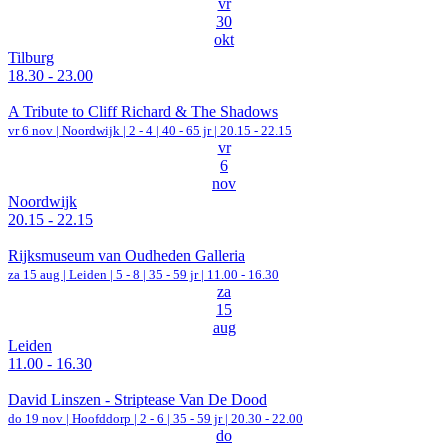
vr
30
okt
Tilburg
18.30 - 23.00
A Tribute to Cliff Richard & The Shadows
vr 6 nov |
Noordwijk
|
2 - 4 | 40 - 65 jr |
20.15 - 22.15
vr
6
nov
Noordwijk
20.15 - 22.15
Rijksmuseum van Oudheden Galleria
za 15 aug |
Leiden
|
5 - 8 | 35 - 59 jr |
11.00 - 16.30
za
15
aug
Leiden
11.00 - 16.30
David Linszen - Striptease Van De Dood
do 19 nov |
Hoofddorp
|
2 - 6 | 35 - 59 jr |
20.30 - 22.00
do