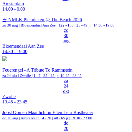
Amsterdam
14.00 - 0.00
🧺 NMLK Picknicken @ The Beach 2026
zo 30 aug |
Bloemendaal Aan Zee
|
122 - 150 | 25 - 49 jr |
14.30 - 19.00
zo
30
aug
Bloemendaal Aan Zee
14.30 - 19.00
Feuerengel - A Tribute To Rammstein
za 24 okt |
Zwolle
|
1 - 7 | 25 - 45 jr |
19.45 - 23.45
za
24
okt
Zwolle
19.45 - 23.45
Joost Oomen Maanlicht in Etten Leur Bostheater
do 20 aug |
Amstelveen
|
4 - 20 | 40 - 65 jr |
19.30 - 23.00
do
20