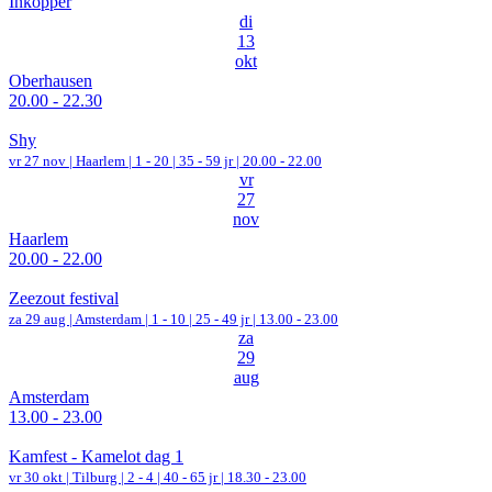
Inkopper
di
13
okt
Oberhausen
20.00 - 22.30
Shy
vr 27 nov |
Haarlem
|
1 - 20 | 35 - 59 jr |
20.00 - 22.00
vr
27
nov
Haarlem
20.00 - 22.00
Zeezout festival
za 29 aug |
Amsterdam
|
1 - 10 | 25 - 49 jr |
13.00 - 23.00
za
29
aug
Amsterdam
13.00 - 23.00
Kamfest - Kamelot dag 1
vr 30 okt |
Tilburg
|
2 - 4 | 40 - 65 jr |
18.30 - 23.00