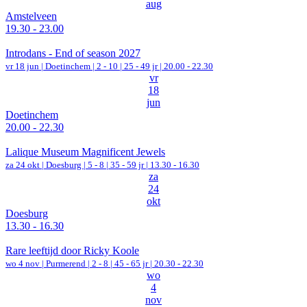
aug
Amstelveen
19.30 - 23.00
Introdans - End of season 2027
vr 18 jun |
Doetinchem
|
2 - 10 | 25 - 49 jr |
20.00 - 22.30
vr
18
jun
Doetinchem
20.00 - 22.30
Lalique Museum Magnificent Jewels
za 24 okt |
Doesburg
|
5 - 8 | 35 - 59 jr |
13.30 - 16.30
za
24
okt
Doesburg
13.30 - 16.30
Rare leeftijd door Ricky Koole
wo 4 nov |
Purmerend
|
2 - 8 | 45 - 65 jr |
20.30 - 22.30
wo
4
nov