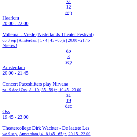
za
12
sep
Haarlem
20.00 - 22.00
Millenial - Vrede (Nederlands Theater Festival)
do 3 sep |
Amsterdam
|
1 - 4 | 45 - 65 jr |
20.00 - 21.45
Nieuw!
do
3
sep
Amsterdam
20.00 - 21.45
Concert Paceshifters play Nirvana
za 19 dec |
Oss
|
8 - 10 | 35 - 59 jr |
19.45 - 23.00
za
19
dec
Oss
19.45 - 23.00
Theatercollege Dirk Wachter - De laatste Les
wo 9 sep |
Amsterdam
|
4 - 8 | 45 - 65 jr |
20.15 - 22.00