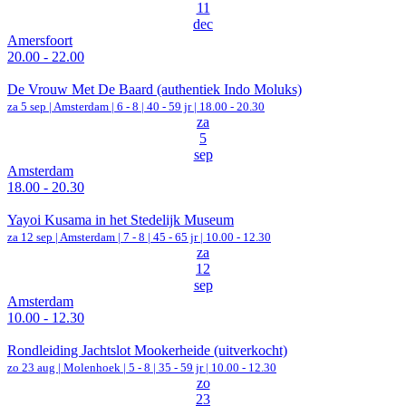
11
dec
Amersfoort
20.00 - 22.00
De Vrouw Met De Baard (authentiek Indo Moluks)
za 5 sep |
Amsterdam
|
6 - 8 | 40 - 59 jr |
18.00 - 20.30
za
5
sep
Amsterdam
18.00 - 20.30
Yayoi Kusama in het Stedelijk Museum
za 12 sep |
Amsterdam
|
7 - 8 | 45 - 65 jr |
10.00 - 12.30
za
12
sep
Amsterdam
10.00 - 12.30
Rondleiding Jachtslot Mookerheide (uitverkocht)
zo 23 aug |
Molenhoek
|
5 - 8 | 35 - 59 jr |
10.00 - 12.30
zo
23