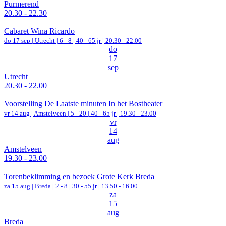
Purmerend
20.30 - 22.30
Cabaret Wina Ricardo
do 17 sep |
Utrecht
|
6 - 8 | 40 - 65 jr |
20.30 - 22.00
do
17
sep
Utrecht
20.30 - 22.00
Voorstelling De Laatste minuten In het Bostheater
vr 14 aug |
Amstelveen
|
5 - 20 | 40 - 65 jr |
19.30 - 23.00
vr
14
aug
Amstelveen
19.30 - 23.00
Torenbeklimming en bezoek Grote Kerk Breda
za 15 aug |
Breda
|
2 - 8 | 30 - 55 jr |
13.50 - 16.00
za
15
aug
Breda