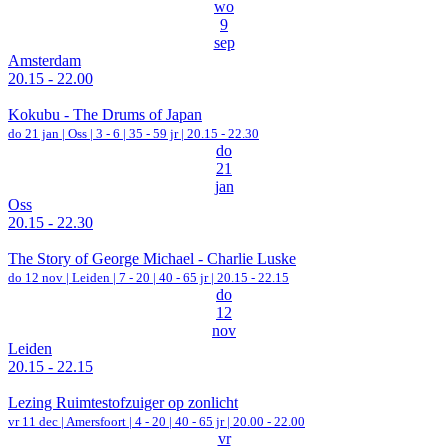
wo
9
sep
Amsterdam
20.15 - 22.00
Kokubu - The Drums of Japan
do 21 jan |
Oss
|
3 - 6 | 35 - 59 jr |
20.15 - 22.30
do
21
jan
Oss
20.15 - 22.30
The Story of George Michael - Charlie Luske
do 12 nov |
Leiden
|
7 - 20 | 40 - 65 jr |
20.15 - 22.15
do
12
nov
Leiden
20.15 - 22.15
Lezing Ruimtestofzuiger op zonlicht
vr 11 dec |
Amersfoort
|
4 - 20 | 40 - 65 jr |
20.00 - 22.00
vr