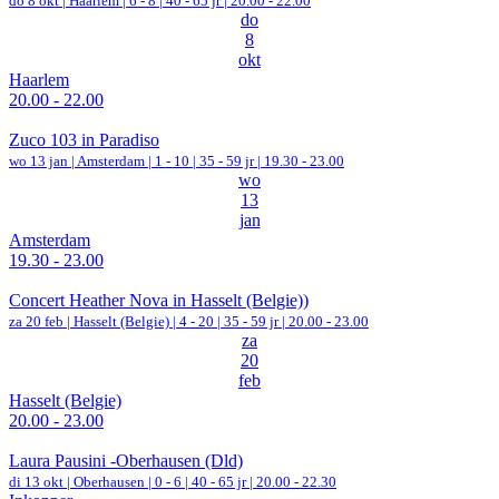
do 8 okt |
Haarlem
|
6 - 8 | 40 - 65 jr |
20.00 - 22.00
do
8
okt
Haarlem
20.00 - 22.00
Zuco 103 in Paradiso
wo 13 jan |
Amsterdam
|
1 - 10 | 35 - 59 jr |
19.30 - 23.00
wo
13
jan
Amsterdam
19.30 - 23.00
Concert Heather Nova in Hasselt (Belgie))
za 20 feb |
Hasselt (Belgie)
|
4 - 20 | 35 - 59 jr |
20.00 - 23.00
za
20
feb
Hasselt (Belgie)
20.00 - 23.00
Laura Pausini -Oberhausen (Dld)
di 13 okt |
Oberhausen
|
0 - 6 | 40 - 65 jr |
20.00 - 22.30