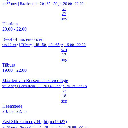
vr 27 nov |
Haarlem
|
1 - 20 | 35 - 59 jr |
20.00 - 22.00
vr
27
nov
Haarlem
20.00 - 22.00
Reeshof muzenconcert
wo 12 aug |
Tilburg
|
48 - 50 | 40 - 65 jr |
19.00 - 22.00
wo
12
aug
Tilburg
19.00 - 22.00
Maarten van Rossem Theatercollege
vr 18 sep |
Heemstede
|
1 - 20 | 40 - 65 jr |
20.15 - 22.15
vr
18
sep
Heemstede
20.15 - 22.15
East Side Comedy Night (mei2027)
vr 28 mei |
Nijmegen
|
12 - 20 | 35 - 59 jr |
20.00 - 22.30