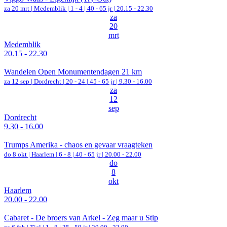
za 20 mrt |
Medemblik
|
1 - 4 | 40 - 65 jr |
20.15 - 22.30
za
20
mrt
Medemblik
20.15 - 22.30
Wandelen Open Monumentendagen 21 km
za 12 sep |
Dordrecht
|
20 - 24 | 45 - 65 jr |
9.30 - 16.00
za
12
sep
Dordrecht
9.30 - 16.00
Trumps Amerika - chaos en gevaar vraagteken
do 8 okt |
Haarlem
|
6 - 8 | 40 - 65 jr |
20.00 - 22.00
do
8
okt
Haarlem
20.00 - 22.00
Cabaret - De broers van Arkel - Zeg maar u Stip