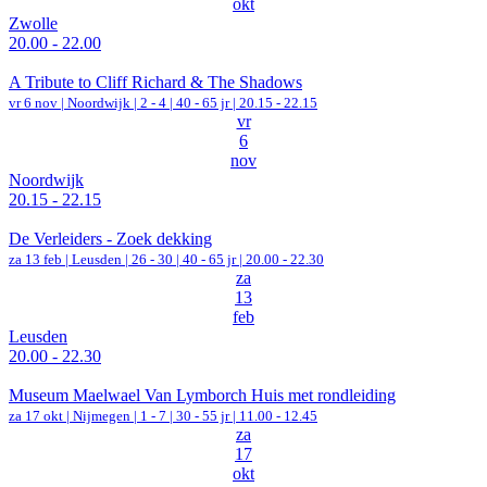
okt
Zwolle
20.00 - 22.00
A Tribute to Cliff Richard & The Shadows
vr 6 nov |
Noordwijk
|
2 - 4 | 40 - 65 jr |
20.15 - 22.15
vr
6
nov
Noordwijk
20.15 - 22.15
De Verleiders - Zoek dekking
za 13 feb |
Leusden
|
26 - 30 | 40 - 65 jr |
20.00 - 22.30
za
13
feb
Leusden
20.00 - 22.30
Museum Maelwael Van Lymborch Huis met rondleiding
za 17 okt |
Nijmegen
|
1 - 7 | 30 - 55 jr |
11.00 - 12.45
za
17
okt