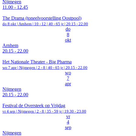
Nijmegen
11.00 - 12.45
The Drama (toneelvoorstelling Oostpool)
do 8 okt |
Arnhem
|
10 - 12 | 40 - 65 jr |
20.15 - 22.00
do
8
okt
Arnhem
20.15 - 22.00
Het Nationale Theater - Big Pharma
wo 7 apr |
Nijmegen
|
2 - 8 | 40 - 65 jr |
20.15 - 22.00
wo
7
apr
Nijmegen
20.15 - 22.00
Festival de Oversteek op Vrijdag
vr 4 sep |
Nijmegen
|
2 - 8 | 35 - 59 jr |
19.30 - 23.00
vr
4
sep
Nijmegen