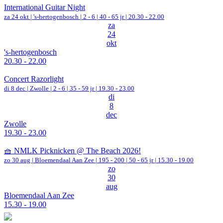
International Guitar Night
za 24 okt |
's-hertogenbosch
|
2 - 6 | 40 - 65 jr |
20.30 - 22.00
za
24
okt
's-hertogenbosch
20.30 - 22.00
Concert Razorlight
di 8 dec |
Zwolle
|
2 - 6 | 35 - 59 jr |
19.30 - 23.00
di
8
dec
Zwolle
19.30 - 23.00
🧺 NMLK Picknicken @ The Beach 2026!
zo 30 aug |
Bloemendaal Aan Zee
|
195 - 200 | 50 - 65 jr |
15.30 - 19.00
zo
30
aug
Bloemendaal Aan Zee
15.30 - 19.00