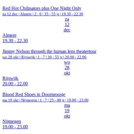
Red Hot Chilinators plus One Night Only
za 12 dec |
Almere
|
2 - 6 | 35 - 55 jr |
19.30 - 22.30
za
12
dec
Almere
19.30 - 22.30
Jimmy Nelson through the human lens theatertour
wo 28 okt |
Rijswijk
|
1 - 7 | 30 - 55 jr |
20.00 - 22.00
wo
28
okt
Rijswijk
20.00 - 22.00
Blood Red Shoes in Doornroosje
ma 19 okt |
Nijmegen
|
1 - 7 | 25 - 49 jr |
19.00 - 23.00
ma
19
okt
Nijmegen
19.00 - 23.00