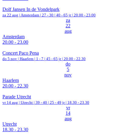
Dolf Jansen In de Vondelpark
za 22 aug |
Amsterdam
|
27 - 30 | 40 - 65 jr |
20.00 - 23.00
za
22
aug
Amsterdam
20.00 - 23.00
Concert Paco Pena
do 5 nov |
Haarlem
|
1 - 7 | 45 - 65 jr |
20.00 - 22.30
do
5
nov
Haarlem
20.00 - 22.30
Parade Utrecht
vr 14 aug |
Utrecht
|
39 - 40 | 25 - 49 jr |
18.30 - 23.30
vr
14
aug
Utrecht
18.30 - 23.30