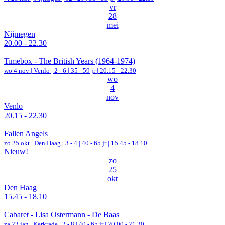
vr
28
mei
Nijmegen
20.00 - 22.30
Timebox - The British Years (1964-1974)
wo 4 nov |
Venlo
|
2 - 6 | 35 - 59 jr |
20.15 - 22.30
wo
4
nov
Venlo
20.15 - 22.30
Fallen Angels
zo 25 okt |
Den Haag
|
3 - 4 | 40 - 65 jr |
15.45 - 18.10
Nieuw!
zo
25
okt
Den Haag
15.45 - 18.10
Cabaret - Lisa Ostermann - De Baas
za 23 jan |
Kerkrade
|
2 - 8 | 40 - 65 jr |
20.00 - 21.30