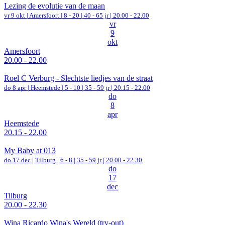
Lezing de evolutie van de maan
vr 9 okt |
Amersfoort
|
8 - 20 | 40 - 65 jr |
20.00 - 22.00
vr
9
okt
Amersfoort
20.00 - 22.00
Roel C Verburg - Slechtste liedjes van de straat
do 8 apr |
Heemstede
|
5 - 10 | 35 - 59 jr |
20.15 - 22.00
do
8
apr
Heemstede
20.15 - 22.00
My Baby at 013
do 17 dec |
Tilburg
|
6 - 8 | 35 - 59 jr |
20.00 - 22.30
do
17
dec
Tilburg
20.00 - 22.30
Wina Ricardo Wina's Wereld (try-out)