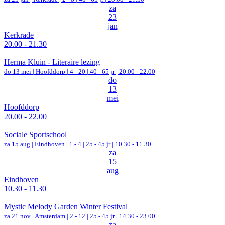
za
23
jan
Kerkrade
20.00 - 21.30
Herma Kluin - Literaire lezing
do 13 mei |
Hoofddorp
|
4 - 20 | 40 - 65 jr |
20.00 - 22.00
do
13
mei
Hoofddorp
20.00 - 22.00
Sociale Sportschool
za 15 aug |
Eindhoven
|
1 - 4 | 25 - 45 jr |
10.30 - 11.30
za
15
aug
Eindhoven
10.30 - 11.30
Mystic Melody Garden Winter Festival
za 21 nov |
Amsterdam
|
2 - 12 | 25 - 45 jr |
14.30 - 23.00
za