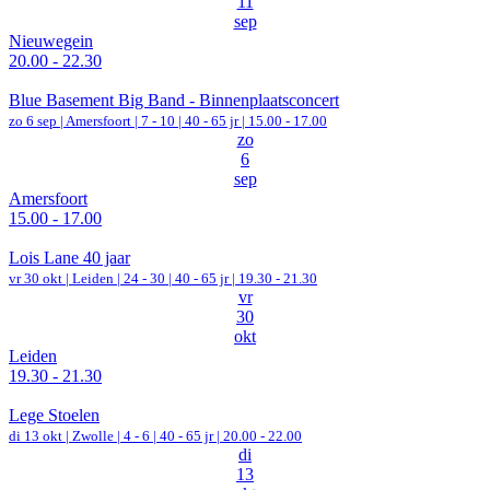
11
sep
Nieuwegein
20.00 - 22.30
Blue Basement Big Band - Binnenplaatsconcert
zo 6 sep |
Amersfoort
|
7 - 10 | 40 - 65 jr |
15.00 - 17.00
zo
6
sep
Amersfoort
15.00 - 17.00
Lois Lane 40 jaar
vr 30 okt |
Leiden
|
24 - 30 | 40 - 65 jr |
19.30 - 21.30
vr
30
okt
Leiden
19.30 - 21.30
Lege Stoelen
di 13 okt |
Zwolle
|
4 - 6 | 40 - 65 jr |
20.00 - 22.00
di
13