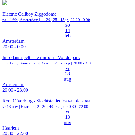
Electric Callboy Ziggodome
zo 14 feb |
Amsterdam
|
1 - 20 | 25 - 45 jr |
20.00 - 0.00
zo
14
feb
Amsterdam
20.00 - 0.00
Introdans spelt The mirror in Vondelpark
vr 28 aug |
Amsterdam
|
22 - 30 | 40 - 65 jr |
20.00 - 23.00
vr
28
aug
Amsterdam
20.00 - 23.00
Roel C Verburg - Slechtste liedjes van de straat
vr 13 nov |
Haarlem
|
2 - 20 | 40 - 65 jr |
20.30 - 22.00
vr
13
nov
Haarlem
20.30 - 22.00