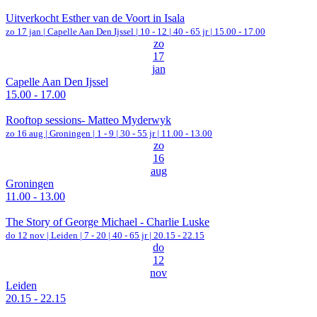
Uitverkocht Esther van de Voort in Isala
zo 17 jan |
Capelle Aan Den Ijssel
|
10 - 12 | 40 - 65 jr |
15.00 - 17.00
zo
17
jan
Capelle Aan Den Ijssel
15.00 - 17.00
Rooftop sessions- Matteo Myderwyk
zo 16 aug |
Groningen
|
1 - 9 | 30 - 55 jr |
11.00 - 13.00
zo
16
aug
Groningen
11.00 - 13.00
The Story of George Michael - Charlie Luske
do 12 nov |
Leiden
|
7 - 20 | 40 - 65 jr |
20.15 - 22.15
do
12
nov
Leiden
20.15 - 22.15