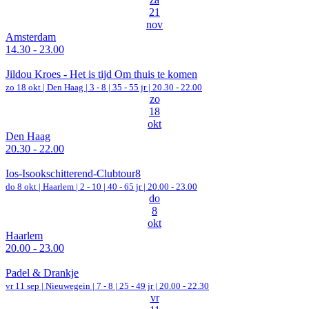
21
nov
Amsterdam
14.30 - 23.00
Jildou Kroes - Het is tijd Om thuis te komen
zo 18 okt |
Den Haag
|
3 - 8 | 35 - 55 jr |
20.30 - 22.00
zo
18
okt
Den Haag
20.30 - 22.00
Ios-Isookschitterend-Clubtour8
do 8 okt |
Haarlem
|
2 - 10 | 40 - 65 jr |
20.00 - 23.00
do
8
okt
Haarlem
20.00 - 23.00
Padel & Drankje
vr 11 sep |
Nieuwegein
|
7 - 8 | 25 - 49 jr |
20.00 - 22.30
vr