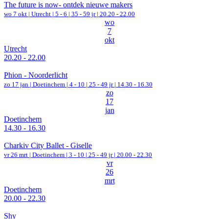
The future is now- ontdek nieuwe makers
wo 7 okt |
Utrecht
|
5 - 6 | 35 - 59 jr |
20.20 - 22.00
wo
7
okt
Utrecht
20.20 - 22.00
Phion - Noorderlicht
zo 17 jan |
Doetinchem
|
4 - 10 | 25 - 49 jr |
14.30 - 16.30
zo
17
jan
Doetinchem
14.30 - 16.30
Charkiv City Ballet - Giselle
vr 26 mrt |
Doetinchem
|
3 - 10 | 25 - 49 jr |
20.00 - 22.30
vr
26
mrt
Doetinchem
20.00 - 22.30
Shy