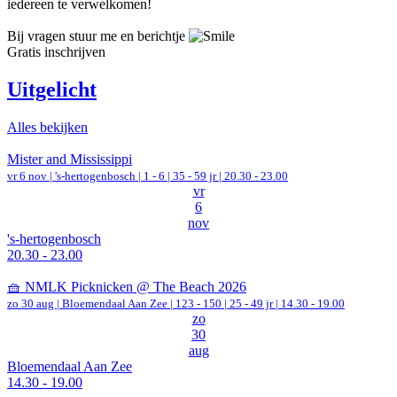
iedereen te verwelkomen!
Bij vragen stuur me en berichtje
Gratis inschrijven
Uitgelicht
Alles bekijken
Mister and Mississippi
vr 6 nov |
's-hertogenbosch
|
1 - 6 | 35 - 59 jr |
20.30 - 23.00
vr
6
nov
's-hertogenbosch
20.30 - 23.00
🧺 NMLK Picknicken @ The Beach 2026
zo 30 aug |
Bloemendaal Aan Zee
|
123 - 150 | 25 - 49 jr |
14.30 - 19.00
zo
30
aug
Bloemendaal Aan Zee
14.30 - 19.00