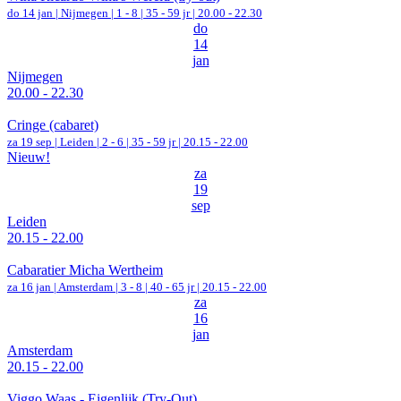
do 14 jan |
Nijmegen
|
1 - 8 | 35 - 59 jr |
20.00 - 22.30
do
14
jan
Nijmegen
20.00 - 22.30
Cringe (cabaret)
za 19 sep |
Leiden
|
2 - 6 | 35 - 59 jr |
20.15 - 22.00
Nieuw!
za
19
sep
Leiden
20.15 - 22.00
Cabaratier Micha Wertheim
za 16 jan |
Amsterdam
|
3 - 8 | 40 - 65 jr |
20.15 - 22.00
za
16
jan
Amsterdam
20.15 - 22.00
Viggo Waas - Eigenlijk (Try-Out)