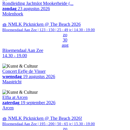
Rondleiding Jachtslot Mookerheide (...
zondag
23 augustus 2026
Molenhoek
🧺 NMLK Picknicken @ The Beach 2026
Bloemendaal Aan Zee
|
123 - 150 | 25 - 49 jr |
14.30 - 19.00
zo
30
aug
Bloemendaal Aan Zee
14.30 - 19.00
Concert Eefje de Visser
woensdag
19 augustus 2026
Maastricht
Elfia at Arcen
zaterdag
19 september 2026
Arcen
🧺 NMLK Picknicken @ The Beach 2026!
Bloemendaal Aan Zee
|
195 - 200 | 50 - 65 jr |
15.30 - 19.00
zo