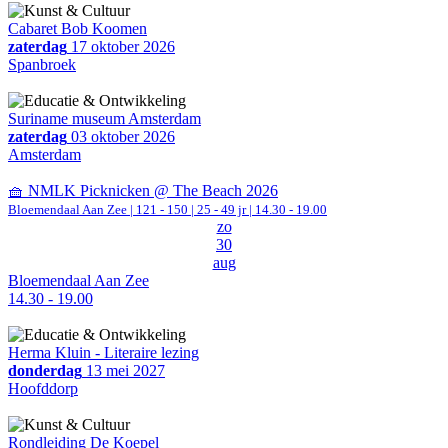
Cabaret Bob Koomen
zaterdag
17 oktober 2026
Spanbroek
Suriname museum Amsterdam
zaterdag
03 oktober 2026
Amsterdam
🧺 NMLK Picknicken @ The Beach 2026
Bloemendaal Aan Zee
|
121 - 150 | 25 - 49 jr |
14.30 - 19.00
zo
30
aug
Bloemendaal Aan Zee
14.30 - 19.00
Herma Kluin - Literaire lezing
donderdag
13 mei 2027
Hoofddorp
Rondleiding De Koepel