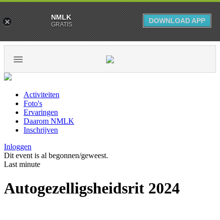
NMLK
DOWNLOAD APP
GRATIS
Activiteiten
Foto's
Ervaringen
Daarom NMLK
Inschrijven
Inloggen
Dit event is al begonnen/geweest.
Last minute
Autogezelligsheidsrit 2024