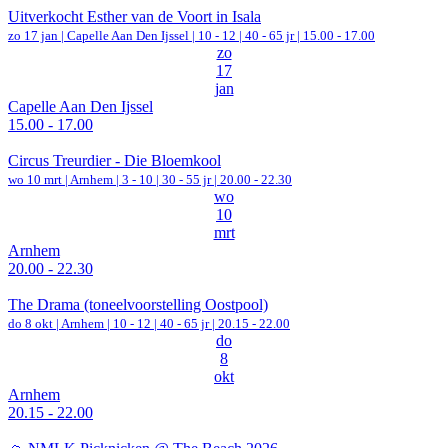
Uitverkocht Esther van de Voort in Isala
zo 17 jan |
Capelle Aan Den Ijssel
|
10 - 12 | 40 - 65 jr |
15.00 - 17.00
zo
17
jan
Capelle Aan Den Ijssel
15.00 - 17.00
Circus Treurdier - Die Bloemkool
wo 10 mrt |
Arnhem
|
3 - 10 | 30 - 55 jr |
20.00 - 22.30
wo
10
mrt
Arnhem
20.00 - 22.30
The Drama (toneelvoorstelling Oostpool)
do 8 okt |
Arnhem
|
10 - 12 | 40 - 65 jr |
20.15 - 22.00
do
8
okt
Arnhem
20.15 - 22.00