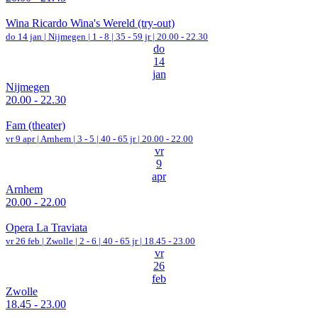
Wina Ricardo Wina's Wereld (try-out)
do 14 jan |
Nijmegen
|
1 - 8 | 35 - 59 jr |
20.00 - 22.30
do
14
jan
Nijmegen
20.00 - 22.30
Fam (theater)
vr 9 apr |
Arnhem
|
3 - 5 | 40 - 65 jr |
20.00 - 22.00
vr
9
apr
Arnhem
20.00 - 22.00
Opera La Traviata
vr 26 feb |
Zwolle
|
2 - 6 | 40 - 65 jr |
18.45 - 23.00
vr
26
feb
Zwolle
18.45 - 23.00