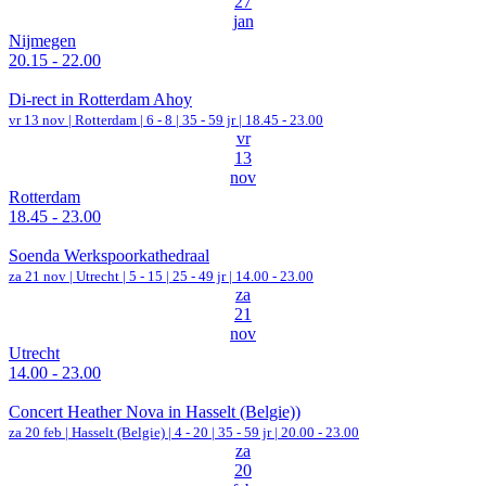
27
jan
Nijmegen
20.15 - 22.00
Di-rect in Rotterdam Ahoy
vr 13 nov |
Rotterdam
|
6 - 8 | 35 - 59 jr |
18.45 - 23.00
vr
13
nov
Rotterdam
18.45 - 23.00
Soenda Werkspoorkathedraal
za 21 nov |
Utrecht
|
5 - 15 | 25 - 49 jr |
14.00 - 23.00
za
21
nov
Utrecht
14.00 - 23.00
Concert Heather Nova in Hasselt (Belgie))
za 20 feb |
Hasselt (Belgie)
|
4 - 20 | 35 - 59 jr |
20.00 - 23.00
za
20