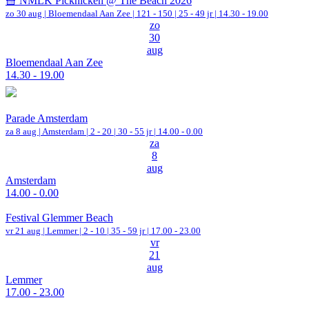
🧺 NMLK Picknicken @ The Beach 2026
zo 30 aug |
Bloemendaal Aan Zee
|
121 - 150 | 25 - 49 jr |
14.30 - 19.00
zo
30
aug
Bloemendaal Aan Zee
14.30 - 19.00
Parade Amsterdam
za 8 aug |
Amsterdam
|
2 - 20 | 30 - 55 jr |
14.00 - 0.00
za
8
aug
Amsterdam
14.00 - 0.00
Festival Glemmer Beach
vr 21 aug |
Lemmer
|
2 - 10 | 35 - 59 jr |
17.00 - 23.00
vr
21
aug
Lemmer
17.00 - 23.00