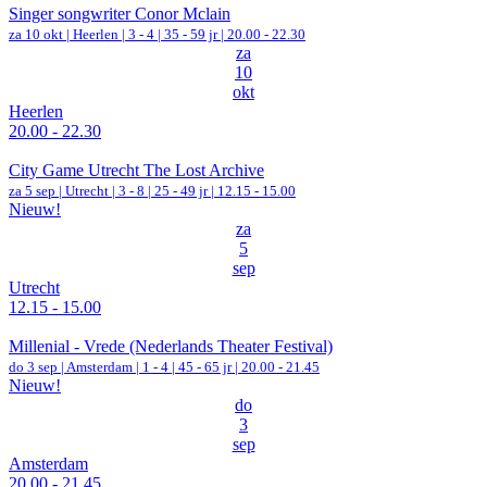
Singer songwriter Conor Mclain
za 10 okt |
Heerlen
|
3 - 4 | 35 - 59 jr |
20.00 - 22.30
za
10
okt
Heerlen
20.00 - 22.30
City Game Utrecht The Lost Archive
za 5 sep |
Utrecht
|
3 - 8 | 25 - 49 jr |
12.15 - 15.00
Nieuw!
za
5
sep
Utrecht
12.15 - 15.00
Millenial - Vrede (Nederlands Theater Festival)
do 3 sep |
Amsterdam
|
1 - 4 | 45 - 65 jr |
20.00 - 21.45
Nieuw!
do
3
sep
Amsterdam
20.00 - 21.45