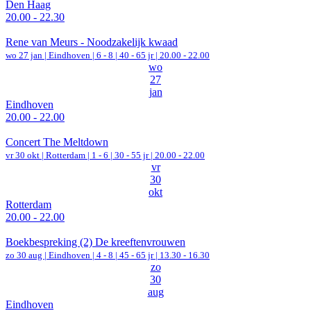
Den Haag
20.00 - 22.30
Rene van Meurs - Noodzakelijk kwaad
wo 27 jan |
Eindhoven
|
6 - 8 | 40 - 65 jr |
20.00 - 22.00
wo
27
jan
Eindhoven
20.00 - 22.00
Concert The Meltdown
vr 30 okt |
Rotterdam
|
1 - 6 | 30 - 55 jr |
20.00 - 22.00
vr
30
okt
Rotterdam
20.00 - 22.00
Boekbespreking (2) De kreeftenvrouwen
zo 30 aug |
Eindhoven
|
4 - 8 | 45 - 65 jr |
13.30 - 16.30
zo
30
aug
Eindhoven