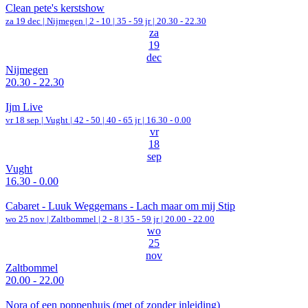
Clean pete's kerstshow
za 19 dec |
Nijmegen
|
2 - 10 | 35 - 59 jr |
20.30 - 22.30
za
19
dec
Nijmegen
20.30 - 22.30
Ijm Live
vr 18 sep |
Vught
|
42 - 50 | 40 - 65 jr |
16.30 - 0.00
vr
18
sep
Vught
16.30 - 0.00
Cabaret - Luuk Weggemans - Lach maar om mij Stip
wo 25 nov |
Zaltbommel
|
2 - 8 | 35 - 59 jr |
20.00 - 22.00
wo
25
nov
Zaltbommel
20.00 - 22.00
Nora of een poppenhuis (met of zonder inleiding)