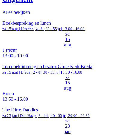
Alles bekijken
Boekbespreking en lunch
za 15 aug |
Utrecht
|
4 - 6 | 30 - 55 jr |
13.00 - 16.00
za
15
aug
Utrecht
13.00 - 16.00
Torenbeklimming en bezoek Grote Kerk Breda
za 15 aug |
Breda
|
2 - 8 | 30 - 55 jr |
13.50 - 16.00
za
15
aug
Breda
13.50 - 16.00
The Dirty Daddies
za 23 jan |
Den Haag
|
8 - 14 | 40 - 65 jr |
20.00 - 22.30
za
23
jan