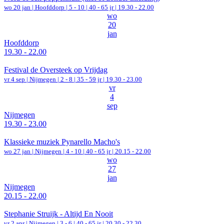
wo 20 jan |
Hoofddorp
|
5 - 10 | 40 - 65 jr |
19.30 - 22.00
wo
20
jan
Hoofddorp
19.30 - 22.00
Festival de Oversteek op Vrijdag
vr 4 sep |
Nijmegen
|
2 - 8 | 35 - 59 jr |
19.30 - 23.00
vr
4
sep
Nijmegen
19.30 - 23.00
Klassieke muziek Pynarello Macho's
wo 27 jan |
Nijmegen
|
4 - 10 | 40 - 65 jr |
20.15 - 22.00
wo
27
jan
Nijmegen
20.15 - 22.00
Stephanie Struijk - Altijd En Nooit
vr 2 apr |
Nijmegen
|
3 - 6 | 40 - 65 jr |
20.30 - 22.30