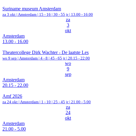
Suriname museum Amsterdam
za 3 okt |
Amsterdam
|
15 - 16 | 30 - 55 jr |
13.00 - 16.00
za
3
okt
Amsterdam
13.00 - 16.00
Theatercollege Dirk Wachter - De laatste Les
wo 9 sep |
Amsterdam
|
4 - 8 | 45 - 65 jr |
20.15 - 22.00
wo
9
sep
Amsterdam
20.15 - 22.00
Amf 2026
za 24 okt |
Amsterdam
|
1 - 10 | 25 - 45 jr |
21.00 - 5.00
za
24
okt
Amsterdam
21.00 - 5.00