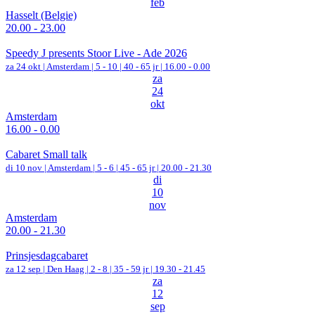
feb
Hasselt (Belgie)
20.00 - 23.00
Speedy J presents Stoor Live - Ade 2026
za 24 okt |
Amsterdam
|
5 - 10 | 40 - 65 jr |
16.00 - 0.00
za
24
okt
Amsterdam
16.00 - 0.00
Cabaret Small talk
di 10 nov |
Amsterdam
|
5 - 6 | 45 - 65 jr |
20.00 - 21.30
di
10
nov
Amsterdam
20.00 - 21.30
Prinsjesdagcabaret
za 12 sep |
Den Haag
|
2 - 8 | 35 - 59 jr |
19.30 - 21.45
za
12
sep