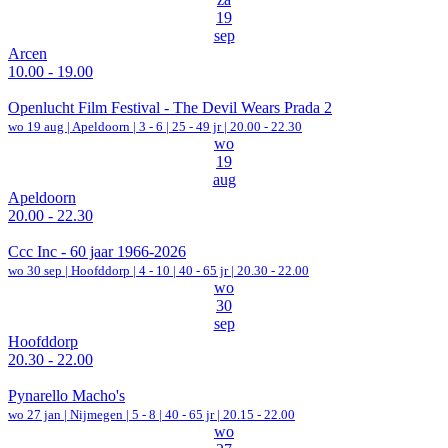
19
sep
Arcen
10.00 - 19.00
Openlucht Film Festival - The Devil Wears Prada 2
wo 19 aug |
Apeldoorn
|
3 - 6 | 25 - 49 jr |
20.00 - 22.30
wo
19
aug
Apeldoorn
20.00 - 22.30
Ccc Inc - 60 jaar 1966-2026
wo 30 sep |
Hoofddorp
|
4 - 10 | 40 - 65 jr |
20.30 - 22.00
wo
30
sep
Hoofddorp
20.30 - 22.00
Pynarello Macho's
wo 27 jan |
Nijmegen
|
5 - 8 | 40 - 65 jr |
20.15 - 22.00
wo