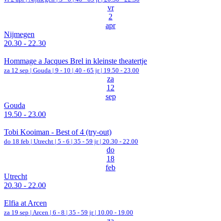
vr
2
apr
Nijmegen
20.30 - 22.30
Hommage a Jacques Brel in kleinste theatertje
za 12 sep |
Gouda
|
9 - 10 | 40 - 65 jr |
19.50 - 23.00
za
12
sep
Gouda
19.50 - 23.00
Tobi Kooiman - Best of 4 (try-out)
do 18 feb |
Utrecht
|
5 - 6 | 35 - 59 jr |
20.30 - 22.00
do
18
feb
Utrecht
20.30 - 22.00
Elfia at Arcen
za 19 sep |
Arcen
|
6 - 8 | 35 - 59 jr |
10.00 - 19.00
za