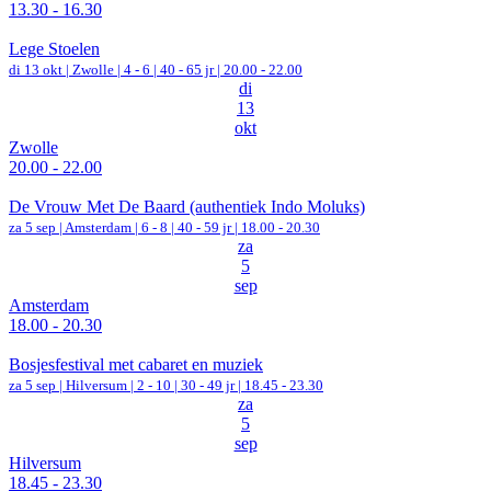
13.30 - 16.30
Lege Stoelen
di 13 okt |
Zwolle
|
4 - 6 | 40 - 65 jr |
20.00 - 22.00
di
13
okt
Zwolle
20.00 - 22.00
De Vrouw Met De Baard (authentiek Indo Moluks)
za 5 sep |
Amsterdam
|
6 - 8 | 40 - 59 jr |
18.00 - 20.30
za
5
sep
Amsterdam
18.00 - 20.30
Bosjesfestival met cabaret en muziek
za 5 sep |
Hilversum
|
2 - 10 | 30 - 49 jr |
18.45 - 23.30
za
5
sep
Hilversum
18.45 - 23.30