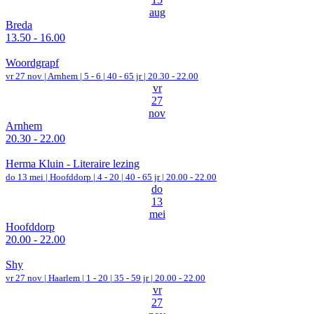
aug
Breda
13.50 - 16.00
Woordgrapf
vr 27 nov |
Arnhem
|
5 - 6 | 40 - 65 jr |
20.30 - 22.00
vr
27
nov
Arnhem
20.30 - 22.00
Herma Kluin - Literaire lezing
do 13 mei |
Hoofddorp
|
4 - 20 | 40 - 65 jr |
20.00 - 22.00
do
13
mei
Hoofddorp
20.00 - 22.00
Shy
vr 27 nov |
Haarlem
|
1 - 20 | 35 - 59 jr |
20.00 - 22.00
vr
27