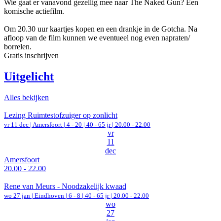
Wie gaat er vanavond gezellig mee naar The Naked Gun? Een
komische actiefilm.
Om 20.30 uur kaartjes kopen en een drankje in de Gotcha. Na
afloop van de film kunnen we eventueel nog even napraten/
borrelen.
Gratis inschrijven
Uitgelicht
Alles bekijken
Lezing Ruimtestofzuiger op zonlicht
vr 11 dec |
Amersfoort
|
4 - 20 | 40 - 65 jr |
20.00 - 22.00
vr
11
dec
Amersfoort
20.00 - 22.00
Rene van Meurs - Noodzakelijk kwaad
wo 27 jan |
Eindhoven
|
6 - 8 | 40 - 65 jr |
20.00 - 22.00
wo
27