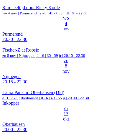
Rare leeftijd door Ricky Koole
wo 4 nov |
Purmerend
|
2 - 8 | 45 - 65 jr |
20.30 - 22.30
wo
4
nov
Purmerend
20.30 - 22.30
Fischer-Z at Roosje
zo 8 nov |
Nijmegen
|
1 - 6 | 35 - 59 jr |
20.15 - 22.30
zo
8
nov
Nijmegen
20.15 - 22.30
Laura Pausini -Oberhausen (Dld)
di 13 okt |
Oberhausen
|
0 - 6 | 40 - 65 jr |
20.00 - 22.30
Inkopper
di
13
okt
Oberhausen
20.00 - 22.30