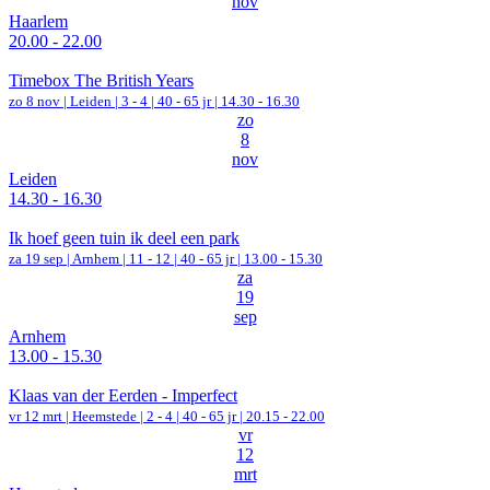
nov
Haarlem
20.00 - 22.00
Timebox The British Years
zo 8 nov |
Leiden
|
3 - 4 | 40 - 65 jr |
14.30 - 16.30
zo
8
nov
Leiden
14.30 - 16.30
Ik hoef geen tuin ik deel een park
za 19 sep |
Arnhem
|
11 - 12 | 40 - 65 jr |
13.00 - 15.30
za
19
sep
Arnhem
13.00 - 15.30
Klaas van der Eerden - Imperfect
vr 12 mrt |
Heemstede
|
2 - 4 | 40 - 65 jr |
20.15 - 22.00
vr
12
mrt