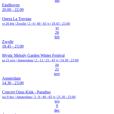
jan
Eindhoven
20.00 - 22.00
Opera La Traviata
vr 26 feb |
Zwolle
|
2 - 6 | 40 - 65 jr |
18.45 - 23.00
vr
26
feb
Zwolle
18.45 - 23.00
Mystic Melody Garden Winter Festival
za 21 nov |
Amsterdam
|
2 - 12 | 25 - 45 jr |
14.30 - 23.00
za
21
nov
Amsterdam
14.30 - 23.00
Concert Opus Kink - Paradiso
wo 9 dec |
Amsterdam
|
3 - 6 | 40 - 65 jr |
21.30 - 23.00
wo
9
dec