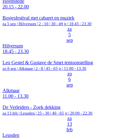
Heemstede
20.15 - 22.00
Bosjesfestival met cabaret en muziek
za 5 sep |
Hilversum
|
2 - 10 | 30 - 49 jr |
18.45 - 23.30
za
5
sep
Hilversum
18.45 - 23.30
Leo Gestel & Gustave de Smet tentoonstelling
zo 6 sep |
Alkmaar
|
2 - 8 | 45 - 65 jr |
11.00 - 13.30
zo
6
sep
Alkmaar
11.00 - 13.30
De Verleiders - Zoek dekking
za 13 feb |
Leusden
|
25 - 30 | 40 - 65 jr |
20.00 - 22.30
za
13
feb
Leusden