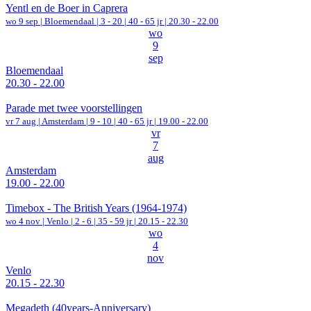
Yentl en de Boer in Caprera
wo 9 sep |
Bloemendaal
|
3 - 20 | 40 - 65 jr |
20.30 - 22.00
wo
9
sep
Bloemendaal
20.30 - 22.00
Parade met twee voorstellingen
vr 7 aug |
Amsterdam
|
9 - 10 | 40 - 65 jr |
19.00 - 22.00
vr
7
aug
Amsterdam
19.00 - 22.00
Timebox - The British Years (1964-1974)
wo 4 nov |
Venlo
|
2 - 6 | 35 - 59 jr |
20.15 - 22.30
wo
4
nov
Venlo
20.15 - 22.30
Megadeth (40years-Anniversary)