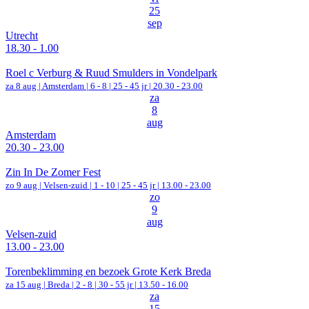
25
sep
Utrecht
18.30 - 1.00
Roel c Verburg & Ruud Smulders in Vondelpark
za 8 aug |
Amsterdam
|
6 - 8 | 25 - 45 jr |
20.30 - 23.00
za
8
aug
Amsterdam
20.30 - 23.00
Zin In De Zomer Fest
zo 9 aug |
Velsen-zuid
|
1 - 10 | 25 - 45 jr |
13.00 - 23.00
zo
9
aug
Velsen-zuid
13.00 - 23.00
Torenbeklimming en bezoek Grote Kerk Breda
za 15 aug |
Breda
|
2 - 8 | 30 - 55 jr |
13.50 - 16.00
za
15