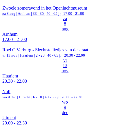
Zwoele zomeravond in het Openluchtmuseum
za 8 aug |
Arnhem
|
33 - 35 | 40 - 65 jr |
17.00 - 21.00
za
8
aug
Arnhem
17.00 - 21.00
Roel C Verburg - Slechtste liedjes van de straat
vr 13 nov |
Haarlem
|
2 - 20 | 40 - 65 jr |
20.30 - 22.00
vr
13
nov
Haarlem
20.30 - 22.00
Naft
wo 9 dec |
Utrecht
|
6 - 10 | 40 - 65 jr |
20.00 - 22.30
wo
9
dec
Utrecht
20.00 - 22.30