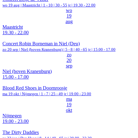
wo 19 aug |
Maastricht
|
1 - 10 | 30 - 55 jr |
19.30 - 22.00
wo
19
aug
Maastricht
19.30 - 22.00
Concert Robin Borneman in Niel (Deu)
zo 20 sep |
Niel (boven Kranenburg)
|
5 - 8 | 40 - 65 jr |
15.00 - 17.00
zo
20
sep
Niel (boven Kranenburg)
15.00 - 17.00
Blood Red Shoes in Doornroosje
ma 19 okt |
Nijmegen
|
1 - 7 | 25 - 49 jr |
19.00 - 23.00
ma
19
okt
Nijmegen
19.00 - 23.00
The Dirty Daddies