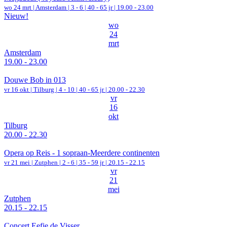
wo 24 mrt |
Amsterdam
|
3 - 6 | 40 - 65 jr |
19.00 - 23.00
Nieuw!
wo
24
mrt
Amsterdam
19.00 - 23.00
Douwe Bob in 013
vr 16 okt |
Tilburg
|
4 - 10 | 40 - 65 jr |
20.00 - 22.30
vr
16
okt
Tilburg
20.00 - 22.30
Opera op Reis - 1 sopraan-Meerdere continenten
vr 21 mei |
Zutphen
|
2 - 6 | 35 - 59 jr |
20.15 - 22.15
vr
21
mei
Zutphen
20.15 - 22.15
Concert Eefje de Visser