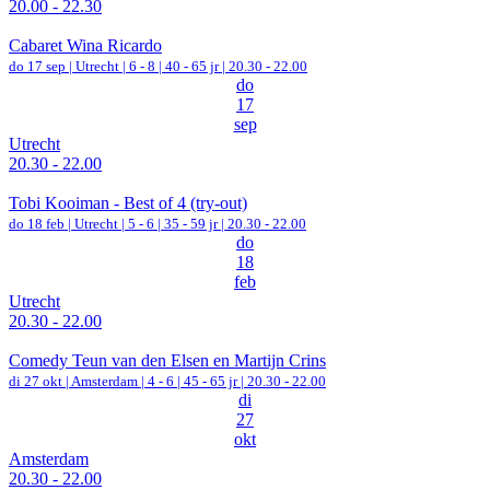
20.00 - 22.30
Cabaret Wina Ricardo
do 17 sep |
Utrecht
|
6 - 8 | 40 - 65 jr |
20.30 - 22.00
do
17
sep
Utrecht
20.30 - 22.00
Tobi Kooiman - Best of 4 (try-out)
do 18 feb |
Utrecht
|
5 - 6 | 35 - 59 jr |
20.30 - 22.00
do
18
feb
Utrecht
20.30 - 22.00
Comedy Teun van den Elsen en Martijn Crins
di 27 okt |
Amsterdam
|
4 - 6 | 45 - 65 jr |
20.30 - 22.00
di
27
okt
Amsterdam
20.30 - 22.00