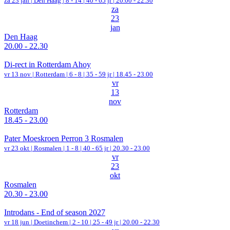
za 23 jan |
Den Haag
|
8 - 14 | 40 - 65 jr |
20.00 - 22.30
za
23
jan
Den Haag
20.00 - 22.30
Di-rect in Rotterdam Ahoy
vr 13 nov |
Rotterdam
|
6 - 8 | 35 - 59 jr |
18.45 - 23.00
vr
13
nov
Rotterdam
18.45 - 23.00
Pater Moeskroen Perron 3 Rosmalen
vr 23 okt |
Rosmalen
|
1 - 8 | 40 - 65 jr |
20.30 - 23.00
vr
23
okt
Rosmalen
20.30 - 23.00
Introdans - End of season 2027
vr 18 jun |
Doetinchem
|
2 - 10 | 25 - 49 jr |
20.00 - 22.30