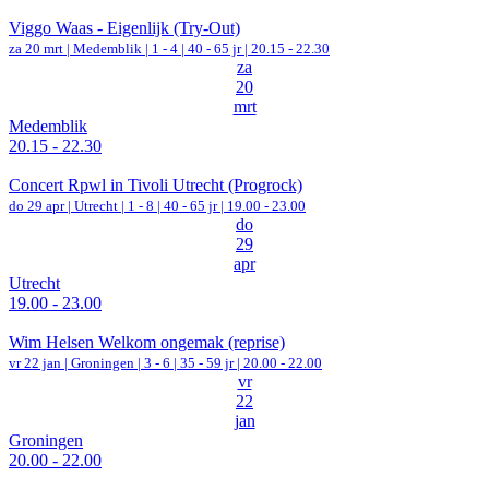
Viggo Waas - Eigenlijk (Try-Out)
za 20 mrt |
Medemblik
|
1 - 4 | 40 - 65 jr |
20.15 - 22.30
za
20
mrt
Medemblik
20.15 - 22.30
Concert Rpwl in Tivoli Utrecht (Progrock)
do 29 apr |
Utrecht
|
1 - 8 | 40 - 65 jr |
19.00 - 23.00
do
29
apr
Utrecht
19.00 - 23.00
Wim Helsen Welkom ongemak (reprise)
vr 22 jan |
Groningen
|
3 - 6 | 35 - 59 jr |
20.00 - 22.00
vr
22
jan
Groningen
20.00 - 22.00