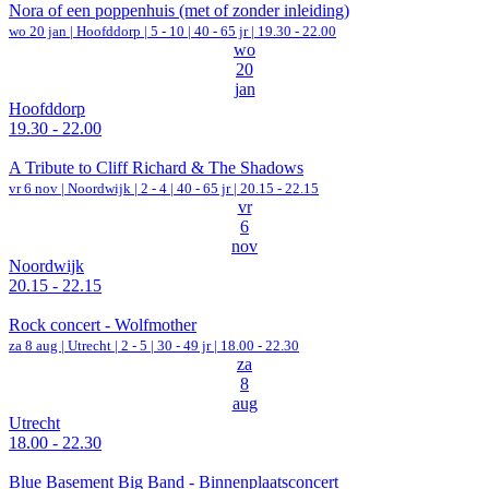
Nora of een poppenhuis (met of zonder inleiding)
wo 20 jan |
Hoofddorp
|
5 - 10 | 40 - 65 jr |
19.30 - 22.00
wo
20
jan
Hoofddorp
19.30 - 22.00
A Tribute to Cliff Richard & The Shadows
vr 6 nov |
Noordwijk
|
2 - 4 | 40 - 65 jr |
20.15 - 22.15
vr
6
nov
Noordwijk
20.15 - 22.15
Rock concert - Wolfmother
za 8 aug |
Utrecht
|
2 - 5 | 30 - 49 jr |
18.00 - 22.30
za
8
aug
Utrecht
18.00 - 22.30
Blue Basement Big Band - Binnenplaatsconcert