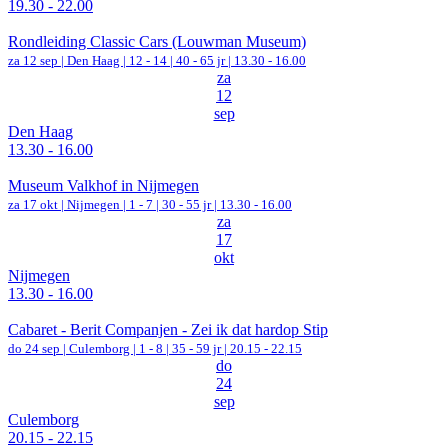
19.30 - 22.00
Rondleiding Classic Cars (Louwman Museum)
za 12 sep |
Den Haag
|
12 - 14 | 40 - 65 jr |
13.30 - 16.00
za
12
sep
Den Haag
13.30 - 16.00
Museum Valkhof in Nijmegen
za 17 okt |
Nijmegen
|
1 - 7 | 30 - 55 jr |
13.30 - 16.00
za
17
okt
Nijmegen
13.30 - 16.00
Cabaret - Berit Companjen - Zei ik dat hardop Stip
do 24 sep |
Culemborg
|
1 - 8 | 35 - 59 jr |
20.15 - 22.15
do
24
sep
Culemborg
20.15 - 22.15