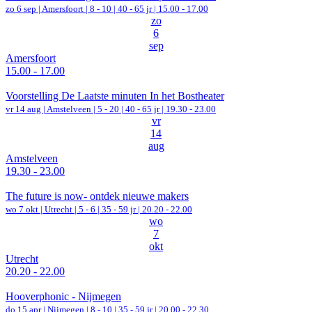
zo 6 sep |
Amersfoort
|
8 - 10 | 40 - 65 jr |
15.00 - 17.00
zo
6
sep
Amersfoort
15.00 - 17.00
Voorstelling De Laatste minuten In het Bostheater
vr 14 aug |
Amstelveen
|
5 - 20 | 40 - 65 jr |
19.30 - 23.00
vr
14
aug
Amstelveen
19.30 - 23.00
The future is now- ontdek nieuwe makers
wo 7 okt |
Utrecht
|
5 - 6 | 35 - 59 jr |
20.20 - 22.00
wo
7
okt
Utrecht
20.20 - 22.00
Hooverphonic - Nijmegen
do 15 apr |
Nijmegen
|
8 - 10 | 35 - 59 jr |
20.00 - 22.30