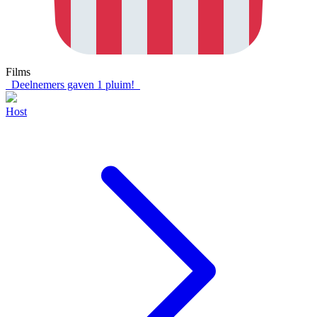
Films
Deelnemers gaven
1
pluim!
Host