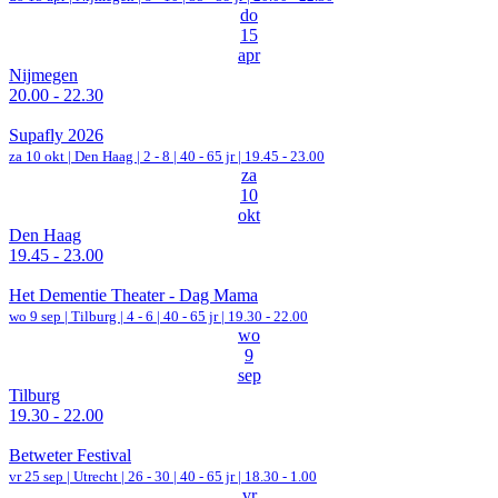
do
15
apr
Nijmegen
20.00 - 22.30
Supafly 2026
za 10 okt |
Den Haag
|
2 - 8 | 40 - 65 jr |
19.45 - 23.00
za
10
okt
Den Haag
19.45 - 23.00
Het Dementie Theater - Dag Mama
wo 9 sep |
Tilburg
|
4 - 6 | 40 - 65 jr |
19.30 - 22.00
wo
9
sep
Tilburg
19.30 - 22.00
Betweter Festival
vr 25 sep |
Utrecht
|
26 - 30 | 40 - 65 jr |
18.30 - 1.00
vr