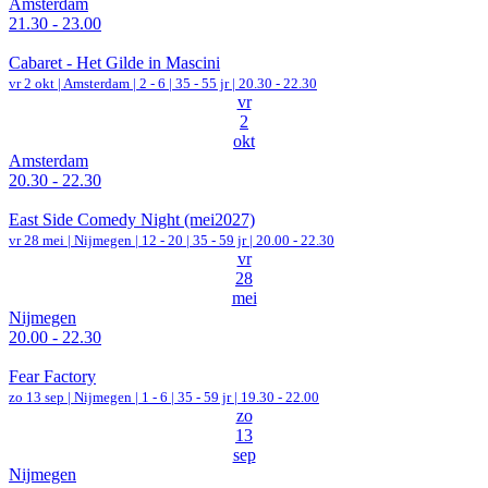
Amsterdam
21.30 - 23.00
Cabaret - Het Gilde in Mascini
vr 2 okt |
Amsterdam
|
2 - 6 | 35 - 55 jr |
20.30 - 22.30
vr
2
okt
Amsterdam
20.30 - 22.30
East Side Comedy Night (mei2027)
vr 28 mei |
Nijmegen
|
12 - 20 | 35 - 59 jr |
20.00 - 22.30
vr
28
mei
Nijmegen
20.00 - 22.30
Fear Factory
zo 13 sep |
Nijmegen
|
1 - 6 | 35 - 59 jr |
19.30 - 22.00
zo
13
sep
Nijmegen