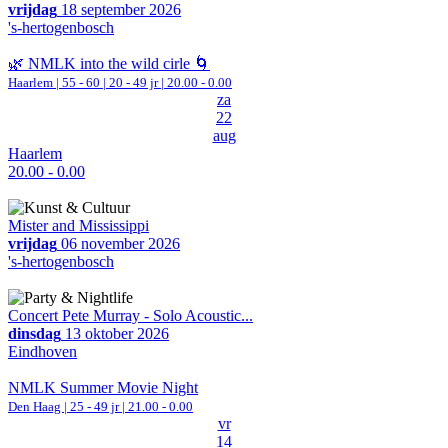
vrijdag
18 september 2026
's-hertogenbosch
🌿 NMLK into the wild cirle 🌀
Haarlem
|
55 - 60 | 20 - 49 jr |
20.00 - 0.00
za
22
aug
Haarlem
20.00 - 0.00
Mister and Mississippi
vrijdag
06 november 2026
's-hertogenbosch
Concert Pete Murray - Solo Acoustic...
dinsdag
13 oktober 2026
Eindhoven
NMLK Summer Movie Night
Den Haag
| 25 - 49 jr |
21.00 - 0.00
vr
14