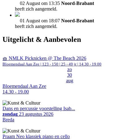
02 August om 13:35
Noord-Brabant
heeft zich aangemeld.
01 August om 18:07
Noord-Brabant
heeft zich aangemeld.
Uitgelicht & Aanbevolen
🧺 NMLK Picknicken @ The Beach 2026
Bloemendaal Aan Zee
|
123 - 150 | 25 - 49 jr |
14.30 - 19.00
zo
30
aug
Bloemendaal Aan Zee
14.30 - 19.00
Dans en percussie voorstelling Isab...
zondag
23 augustus 2026
Breda
Praam Neo klassiek piano en cello