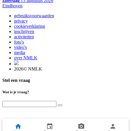
zaterdag
15 augustus 2026
Eindhoven
gebruiksvoorwaarden
privacy
cookieverklaring
inschrijven
activiteiten
foto's
video's
media
over NMLK
2026© NMLK
Stel een vraag
Wat is je vraag?