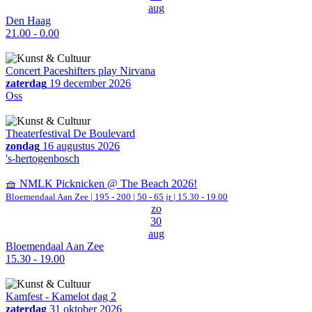
aug
Den Haag
21.00 - 0.00
Concert Paceshifters play Nirvana
zaterdag
19 december 2026
Oss
Theaterfestival De Boulevard
zondag
16 augustus 2026
's-hertogenbosch
🧺 NMLK Picknicken @ The Beach 2026!
Bloemendaal Aan Zee
|
195 - 200 | 50 - 65 jr |
15.30 - 19.00
zo
30
aug
Bloemendaal Aan Zee
15.30 - 19.00
Kamfest - Kamelot dag 2
zaterdag
31 oktober 2026