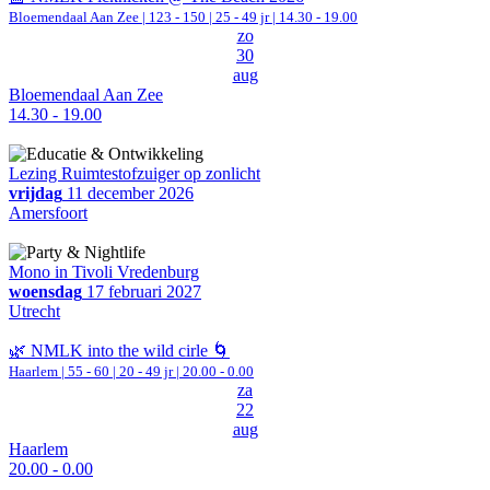
Bloemendaal Aan Zee
|
123 - 150 | 25 - 49 jr |
14.30 - 19.00
zo
30
aug
Bloemendaal Aan Zee
14.30 - 19.00
Lezing Ruimtestofzuiger op zonlicht
vrijdag
11 december 2026
Amersfoort
Mono in Tivoli Vredenburg
woensdag
17 februari 2027
Utrecht
🌿 NMLK into the wild cirle 🌀
Haarlem
|
55 - 60 | 20 - 49 jr |
20.00 - 0.00
za
22
aug
Haarlem
20.00 - 0.00