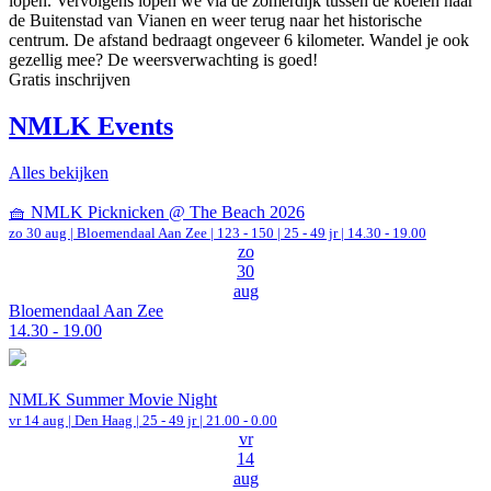
lopen. Vervolgens lopen we via de zomerdijk tussen de koeien naar
de Buitenstad van Vianen en weer terug naar het historische
centrum. De afstand bedraagt ongeveer 6 kilometer. Wandel je ook
gezellig mee? De weersverwachting is goed!
Gratis inschrijven
NMLK Events
Alles bekijken
🧺 NMLK Picknicken @ The Beach 2026
zo 30 aug |
Bloemendaal Aan Zee
|
123 - 150 | 25 - 49 jr |
14.30 - 19.00
zo
30
aug
Bloemendaal Aan Zee
14.30 - 19.00
NMLK Summer Movie Night
vr 14 aug |
Den Haag
| 25 - 49 jr |
21.00 - 0.00
vr
14
aug