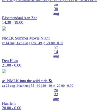
zo 30 aug |
Bloemendaal Aan Zee
|
123 - 150 | 25 - 49 jr |
14.30 - 19.00
zo
30
aug
Bloemendaal Aan Zee
14.30 - 19.00
NMLK Summer Movie Night
vr 14 aug |
Den Haag
| 25 - 49 jr |
21.00 - 0.00
vr
14
aug
Den Haag
21.00 - 0.00
🌿 NMLK into the wild cirle 🌀
za 22 aug |
Haarlem
|
55 - 60 | 20 - 49 jr |
20.00 - 0.00
za
22
aug
Haarlem
20.00 - 0.00