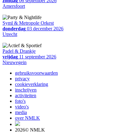
zondag
06 september 2026
Amersfoort
Syml & Metropole Orkest
donderdag
03 december 2026
Utrecht
Padel & Drankje
vrijdag
11 september 2026
Nieuwegein
gebruiksvoorwaarden
privacy
cookieverklaring
inschrijven
activiteiten
foto's
video's
media
over NMLK
2026© NMLK