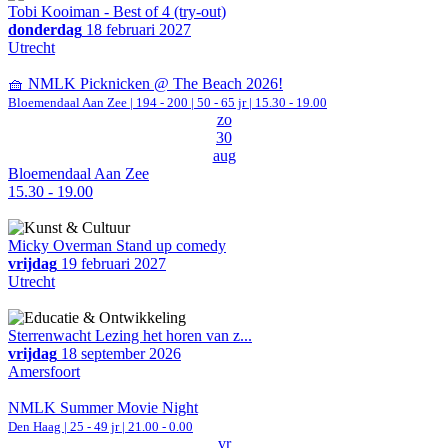
Tobi Kooiman - Best of 4 (try-out)
donderdag
18 februari 2027
Utrecht
🧺 NMLK Picknicken @ The Beach 2026!
Bloemendaal Aan Zee
|
194 - 200 | 50 - 65 jr |
15.30 - 19.00
zo
30
aug
Bloemendaal Aan Zee
15.30 - 19.00
Micky Overman Stand up comedy
vrijdag
19 februari 2027
Utrecht
Sterrenwacht Lezing het horen van z...
vrijdag
18 september 2026
Amersfoort
NMLK Summer Movie Night
Den Haag
| 25 - 49 jr |
21.00 - 0.00
vr