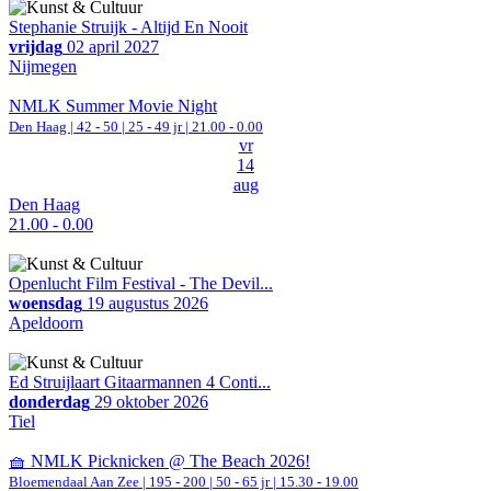
Stephanie Struijk - Altijd En Nooit
vrijdag
02 april 2027
Nijmegen
NMLK Summer Movie Night
Den Haag
|
42 - 50 | 25 - 49 jr |
21.00 - 0.00
vr
14
aug
Den Haag
21.00 - 0.00
Openlucht Film Festival - The Devil...
woensdag
19 augustus 2026
Apeldoorn
Ed Struijlaart Gitaarmannen 4 Conti...
donderdag
29 oktober 2026
Tiel
🧺 NMLK Picknicken @ The Beach 2026!
Bloemendaal Aan Zee
|
195 - 200 | 50 - 65 jr |
15.30 - 19.00