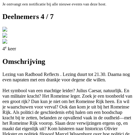
Je ontvangt een notificatie bij alle nieuwe events van deze host.
Deelnemers 4 / 7
e
4
keer
Omschrijving
Lezing van Radboud Reflects . Lezing duurt tot 21.30. Daarna nog
even napraten met een drankje voor degene die willen.
Het symbool van een machtige leider? Julius Caesar, natuurlijk. En
van militaire kracht? Het Romeinse leger. Zoek je een toonbeeld van
een groot rijk? Dan kun je niet om het Romeinse Rijk heen. En wil
je waarschuwen voor verval? Ook dan kom je uit bij het Romeinse
Rijk. Als politici de geschiedenis erbij halen om een boodschap
kracht bij te zetten, belanden ze opvallend vaak in de oudheid—met
het Romeinse Rijk voorop. Slaan deze verwijzingen ergens op, en
maakt dat eigenlijk uit? Kom luisteren naar historicus Olivier
Hekster en politiek filosoof Marcel Wissenburg over hoe politici de