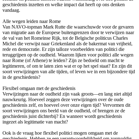
geschiedenis inzetten en welke impact dat heeft op ons denken
vandaag.
Alle wegen leiden naar Rome
Van NAVO-topman Mark Rutte die waarschuwde voor de gevaren
van migratie aan de Europese buitengrenzen door te verwijzen naar
de val van het Romeinse Rijk, tot de Belgische politicus Charles
Michel die verwijst naar Griekenland als de bakermat van vrijheid,
rede en democratie. Er zijn talloze voorbeelden van politici die
teruggrijpen op de oudheid. Waarom lijken voor politici alle wegen
naar Rome (of Athene) te leiden? Zijn ze bedoeld om macht te
legitimeren, of om te laten zien wat er op het spel staat? En zijn dit
soort verwijzingen van alle tijden, of leven we in een bijzondere tijd
in de geschiedenis?
Flexibel omgaan met de geschiedenis
Verwijzingen naar de oudheid zijn vaak groots—en lang niet altijd
nauwkeurig. Hoeveel zeggen deze verwijzingen over de oude
geschiedenis zelf, en hoeveel over onze eigen tijd? Vervormen dit
soort verwijzingen ons beeld van de oudheid, of brengen ze de
geschiedenis juist dichterbij? En wanneer wordt geschiedenis
ingezet als legitimatie van macht?
Ook is de vraag hoe flexibel politici mogen omgaan met de
geschiedenis. Hebben ze een verantwoordelijkheid om zorgvuldig