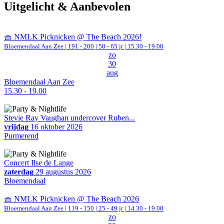
Uitgelicht & Aanbevolen
🧺 NMLK Picknicken @ The Beach 2026!
Bloemendaal Aan Zee
|
191 - 200 | 50 - 65 jr |
15.30 - 19.00
zo
30
aug
Bloemendaal Aan Zee
15.30 - 19.00
Stevie Ray Vaughan undercover Ruben...
vrijdag
16 oktober 2026
Purmerend
Concert Ilse de Lange
zaterdag
29 augustus 2026
Bloemendaal
🧺 NMLK Picknicken @ The Beach 2026
Bloemendaal Aan Zee
|
119 - 150 | 25 - 49 jr |
14.30 - 19.00
zo