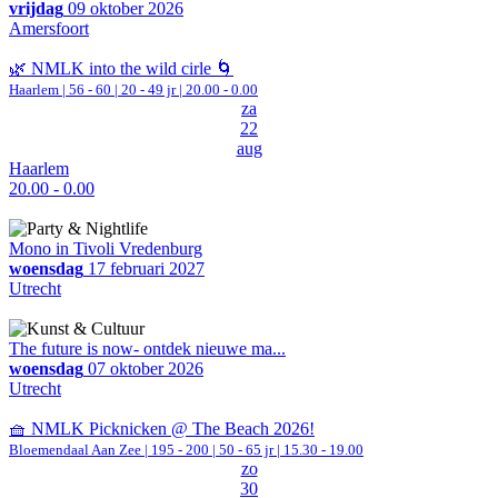
vrijdag
09 oktober 2026
Amersfoort
🌿 NMLK into the wild cirle 🌀
Haarlem
|
56 - 60 | 20 - 49 jr |
20.00 - 0.00
za
22
aug
Haarlem
20.00 - 0.00
Mono in Tivoli Vredenburg
woensdag
17 februari 2027
Utrecht
The future is now- ontdek nieuwe ma...
woensdag
07 oktober 2026
Utrecht
🧺 NMLK Picknicken @ The Beach 2026!
Bloemendaal Aan Zee
|
195 - 200 | 50 - 65 jr |
15.30 - 19.00
zo
30