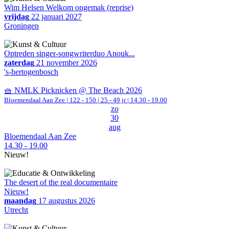
Wim Helsen Welkom ongemak (reprise)
vrijdag
22 januari 2027
Groningen
Optreden singer-songwriterduo Anouk...
zaterdag
21 november 2026
's-hertogenbosch
🧺 NMLK Picknicken @ The Beach 2026
Bloemendaal Aan Zee
|
122 - 150 | 25 - 49 jr |
14.30 - 19.00
zo
30
aug
Bloemendaal Aan Zee
14.30 - 19.00
Nieuw!
The desert of the real documentaire
Nieuw!
maandag
17 augustus 2026
Utrecht