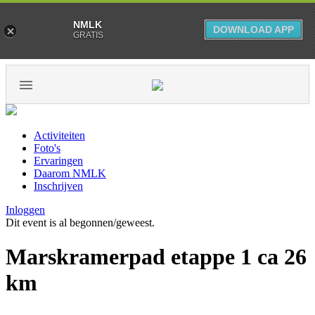
NMLK
DOWNLOAD APP
GRATIS
Activiteiten
Foto's
Ervaringen
Daarom NMLK
Inschrijven
Inloggen
Dit event is al begonnen/geweest.
Marskramerpad etappe 1 ca 26
km