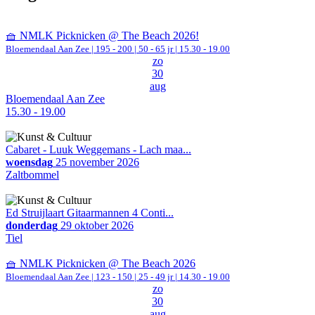
🧺 NMLK Picknicken @ The Beach 2026!
Bloemendaal Aan Zee
|
195 - 200 | 50 - 65 jr |
15.30 - 19.00
zo
30
aug
Bloemendaal Aan Zee
15.30 - 19.00
Cabaret - Luuk Weggemans - Lach maa...
woensdag
25 november 2026
Zaltbommel
Ed Struijlaart Gitaarmannen 4 Conti...
donderdag
29 oktober 2026
Tiel
🧺 NMLK Picknicken @ The Beach 2026
Bloemendaal Aan Zee
|
123 - 150 | 25 - 49 jr |
14.30 - 19.00
zo
30
aug