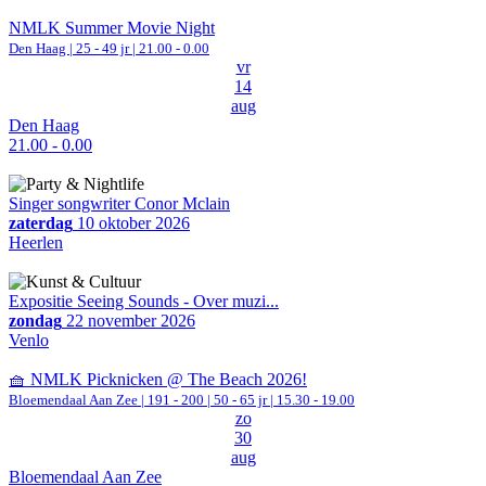
NMLK Summer Movie Night
Den Haag
| 25 - 49 jr |
21.00 - 0.00
vr
14
aug
Den Haag
21.00 - 0.00
Singer songwriter Conor Mclain
zaterdag
10 oktober 2026
Heerlen
Expositie Seeing Sounds - Over muzi...
zondag
22 november 2026
Venlo
🧺 NMLK Picknicken @ The Beach 2026!
Bloemendaal Aan Zee
|
191 - 200 | 50 - 65 jr |
15.30 - 19.00
zo
30
aug
Bloemendaal Aan Zee