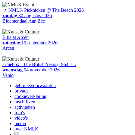
🧺 NMLK Picknicken @ The Beach 2026
zondag
30 augustus 2026
Bloemendaal Aan Zee
Elfia at Arcen
zaterdag
19 september 2026
Arcen
Timebox - The British Years (1964-1...
woensdag
04 november 2026
Venlo
gebruiksvoorwaarden
privacy
cookieverklaring
inschrijven
activiteiten
foto's
video's
media
over NMLK