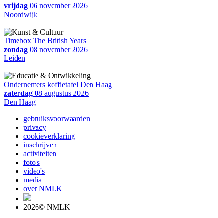
vrijdag
06 november 2026
Noordwijk
Timebox The British Years
zondag
08 november 2026
Leiden
Ondernemers koffietafel Den Haag
zaterdag
08 augustus 2026
Den Haag
gebruiksvoorwaarden
privacy
cookieverklaring
inschrijven
activiteiten
foto's
video's
media
over NMLK
2026© NMLK