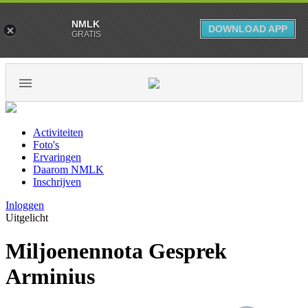
NMLK
DOWNLOAD APP
GRATIS
Activiteiten
Foto's
Ervaringen
Daarom NMLK
Inschrijven
Inloggen
Uitgelicht
Miljoenennota Gesprek
Arminius