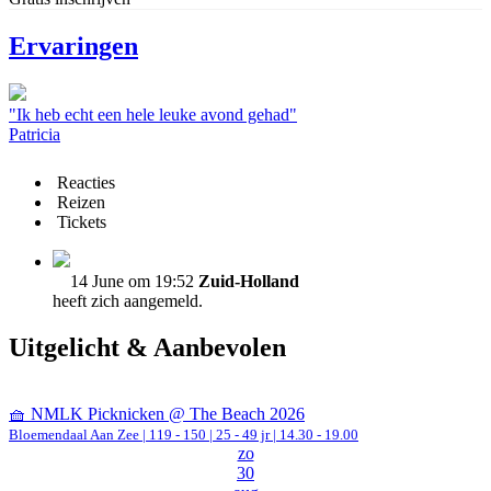
Ervaringen
"Ik heb echt een hele leuke avond gehad"
Patricia
Reacties
Reizen
Tickets
14 June om 19:52
Zuid-Holland
heeft zich aangemeld.
Uitgelicht & Aanbevolen
🧺 NMLK Picknicken @ The Beach 2026
Bloemendaal Aan Zee
|
119 - 150 | 25 - 49 jr |
14.30 - 19.00
zo
30