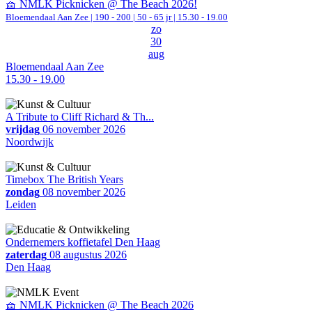
🧺 NMLK Picknicken @ The Beach 2026!
Bloemendaal Aan Zee
|
190 - 200 | 50 - 65 jr |
15.30 - 19.00
zo
30
aug
Bloemendaal Aan Zee
15.30 - 19.00
A Tribute to Cliff Richard & Th...
vrijdag
06 november 2026
Noordwijk
Timebox The British Years
zondag
08 november 2026
Leiden
Ondernemers koffietafel Den Haag
zaterdag
08 augustus 2026
Den Haag
🧺 NMLK Picknicken @ The Beach 2026