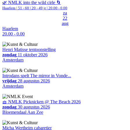
🌿 NMLK into the wild cirle 🌀
Haarlem
|
51 - 60 | 20 - 49 jr |
20.00 - 0.00
za
22
aug
Haarlem
20.00 - 0.00
Henri Matisse tentoonstelling
zondag
11 oktober 2026
Amsterdam
Introdans spelt The mirror in Vonde...
vrijdag
28 augustus 2026
Amsterdam
🧺 NMLK Picknicken @ The Beach 2026
zondag
30 augustus 2026
Bloemendaal Aan Zee
Micha Wertheim cabaretier