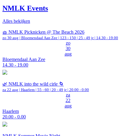
NMLK Events
Alles bekijken
🧺 NMLK Picknicken @ The Beach 2026
zo 30 aug |
Bloemendaal Aan Zee
|
123 - 150 | 25 - 49 jr |
14.30 - 19.00
zo
30
aug
Bloemendaal Aan Zee
14.30 - 19.00
🌿 NMLK into the wild cirle 🌀
za 22 aug |
Haarlem
|
55 - 60 | 20 - 49 jr |
20.00 - 0.00
za
22
aug
Haarlem
20.00 - 0.00
NMLK Summer Movie Night