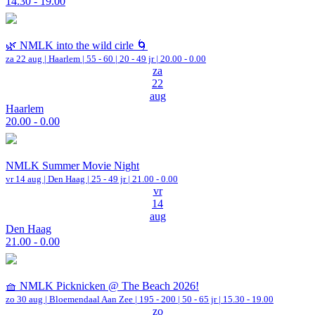
14.30 - 19.00
🌿 NMLK into the wild cirle 🌀
za 22 aug |
Haarlem
|
55 - 60 | 20 - 49 jr |
20.00 - 0.00
za
22
aug
Haarlem
20.00 - 0.00
NMLK Summer Movie Night
vr 14 aug |
Den Haag
| 25 - 49 jr |
21.00 - 0.00
vr
14
aug
Den Haag
21.00 - 0.00
🧺 NMLK Picknicken @ The Beach 2026!
zo 30 aug |
Bloemendaal Aan Zee
|
195 - 200 | 50 - 65 jr |
15.30 - 19.00
zo