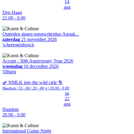
14
aug
Den Haag
21.00 - 0.00
Optreden singer-songwriterduo Anouk...
zaterdag
21 november 2026
's-hertogenbosch
Accept - 50th Anniversary Tour 2026
woensdag
16 december 2026
Tilburg
🌿 NMLK into the wild cirle 🌀
Haarlem
|
55 - 60 | 20 - 49 jr |
20.00 - 0.00
za
22
aug
Haarlem
20.00 - 0.00
International Guitar Night