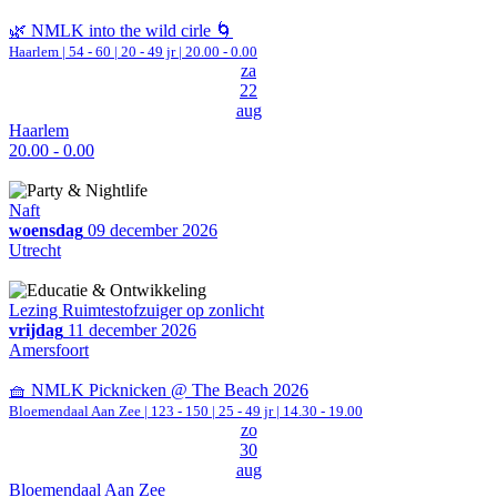
🌿 NMLK into the wild cirle 🌀
Haarlem
|
54 - 60 | 20 - 49 jr |
20.00 - 0.00
za
22
aug
Haarlem
20.00 - 0.00
Naft
woensdag
09 december 2026
Utrecht
Lezing Ruimtestofzuiger op zonlicht
vrijdag
11 december 2026
Amersfoort
🧺 NMLK Picknicken @ The Beach 2026
Bloemendaal Aan Zee
|
123 - 150 | 25 - 49 jr |
14.30 - 19.00
zo
30
aug
Bloemendaal Aan Zee