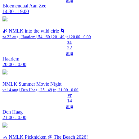
aug
Bloemendaal Aan Zee
14.30 - 19.00
🌿 NMLK into the wild cirle 🌀
za 22 aug |
Haarlem
|
54 - 60 | 20 - 49 jr |
20.00 - 0.00
za
22
aug
Haarlem
20.00 - 0.00
NMLK Summer Movie Night
vr 14 aug |
Den Haag
| 25 - 49 jr |
21.00 - 0.00
vr
14
aug
Den Haag
21.00 - 0.00
🧺 NMLK Picknicken @ The Beach 2026!