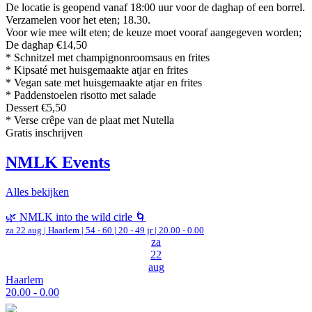
De locatie is geopend vanaf 18:00 uur voor de daghap of een borrel.
Verzamelen voor het eten; 18.30.
Voor wie mee wilt eten; de keuze moet vooraf aangegeven worden;
️De daghap €14,50
* Schnitzel met champignonroomsaus en frites
* Kipsaté met huisgemaakte atjar en frites
* Vegan sate met huisgemaakte atjar en frites
* Paddenstoelen risotto met salade
Dessert €5,50
* Verse crêpe van de plaat met Nutella
Gratis inschrijven
NMLK Events
Alles bekijken
🌿 NMLK into the wild cirle 🌀
za 22 aug |
Haarlem
|
54 - 60 | 20 - 49 jr |
20.00 - 0.00
za
22
aug
Haarlem
20.00 - 0.00