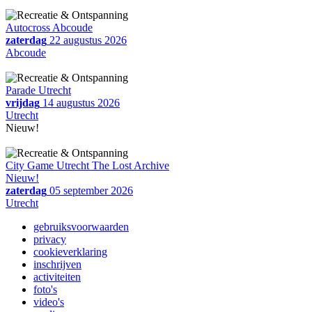
Autocross Abcoude
zaterdag
22 augustus 2026
Abcoude
Parade Utrecht
vrijdag
14 augustus 2026
Utrecht
Nieuw!
City Game Utrecht The Lost Archive
Nieuw!
zaterdag
05 september 2026
Utrecht
gebruiksvoorwaarden
privacy
cookieverklaring
inschrijven
activiteiten
foto's
video's