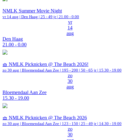
NMLK Summer Movie Night
vr 14 aug |
Den Haag
| 25 - 49 jr |
21.00 - 0.00
vr
14
aug
Den Haag
21.00 - 0.00
🧺 NMLK Picknicken @ The Beach 2026!
zo 30 aug |
Bloemendaal Aan Zee
|
195 - 200 | 50 - 65 jr |
15.30 - 19.00
zo
30
aug
Bloemendaal Aan Zee
15.30 - 19.00
🧺 NMLK Picknicken @ The Beach 2026
zo 30 aug |
Bloemendaal Aan Zee
|
123 - 150 | 25 - 49 jr |
14.30 - 19.00
zo
30