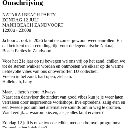
Omschrijving
NATARAJ BEACH PARTY
ZONDAG 12 JULI
MANII BEACH ZANDVOORT
12:00u - 23:00u
Ja hoor… ook in 2026 komt de zomer gewoon weer aanrollen ️ En
dat betekent maar één ding: tijd voor de legendarische Nataraj
Beach Parties in Zandvoort.
Voor het 21e jaar op rij bewegen we ons vrij op het zand, chillen we
tot de sterren wakker worden en ontmoeten we elkaar op de warme,
liefdevolle vibes van ons onovertroffen DJ-collectief.
Voeten in het zand, hart open, ziel aan.
Hallelujah, baby
Maar… there’s more. Always.
Naast een dansvloer die zindert van good vibes kun je je weer laten
verrassen door inspirerende workshops, live-optredens, zalig eten en
een tweede podium met alternatieve sounds om in weg te dromen.
Want eerlijk… waarom kiezen, als je alles kunt ervaren?
Zondag 12 juli is onze tweede editie, met een bomvol programma.
En voel je het kriebelen?