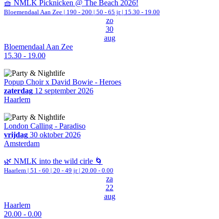
🧺 NMLK Picknicken @ The Beach 2026!
Bloemendaal Aan Zee
|
190 - 200 | 50 - 65 jr |
15.30 - 19.00
zo
30
aug
Bloemendaal Aan Zee
15.30 - 19.00
Popup Choir x David Bowie - Heroes
zaterdag
12 september 2026
Haarlem
London Calling - Paradiso
vrijdag
30 oktober 2026
Amsterdam
🌿 NMLK into the wild cirle 🌀
Haarlem
|
51 - 60 | 20 - 49 jr |
20.00 - 0.00
za
22
aug
Haarlem
20.00 - 0.00