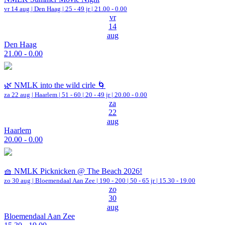
vr 14 aug |
Den Haag
| 25 - 49 jr |
21.00 - 0.00
vr
14
aug
Den Haag
21.00 - 0.00
🌿 NMLK into the wild cirle 🌀
za 22 aug |
Haarlem
|
51 - 60 | 20 - 49 jr |
20.00 - 0.00
za
22
aug
Haarlem
20.00 - 0.00
🧺 NMLK Picknicken @ The Beach 2026!
zo 30 aug |
Bloemendaal Aan Zee
|
190 - 200 | 50 - 65 jr |
15.30 - 19.00
zo
30
aug
Bloemendaal Aan Zee