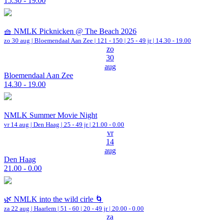
15.30 - 19.00
🧺 NMLK Picknicken @ The Beach 2026
zo 30 aug |
Bloemendaal Aan Zee
|
121 - 150 | 25 - 49 jr |
14.30 - 19.00
zo
30
aug
Bloemendaal Aan Zee
14.30 - 19.00
NMLK Summer Movie Night
vr 14 aug |
Den Haag
| 25 - 49 jr |
21.00 - 0.00
vr
14
aug
Den Haag
21.00 - 0.00
🌿 NMLK into the wild cirle 🌀
za 22 aug |
Haarlem
|
51 - 60 | 20 - 49 jr |
20.00 - 0.00
za