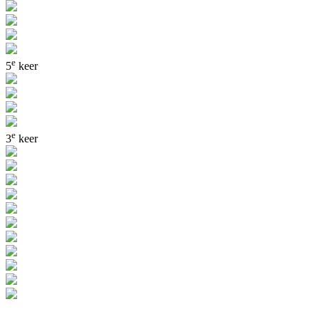
e
5
keer
e
3
keer