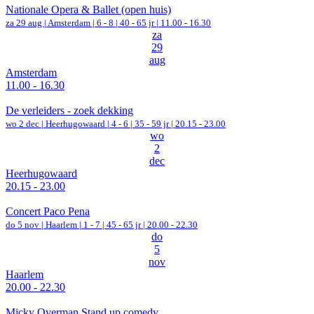
Nationale Opera & Ballet (open huis)
za 29 aug |
Amsterdam
|
6 - 8 | 40 - 65 jr |
11.00 - 16.30
za
29
aug
Amsterdam
11.00 - 16.30
De verleiders - zoek dekking
wo 2 dec |
Heerhugowaard
|
4 - 6 | 35 - 59 jr |
20.15 - 23.00
wo
2
dec
Heerhugowaard
20.15 - 23.00
Concert Paco Pena
do 5 nov |
Haarlem
|
1 - 7 | 45 - 65 jr |
20.00 - 22.30
do
5
nov
Haarlem
20.00 - 22.30
Micky Overman Stand up comedy