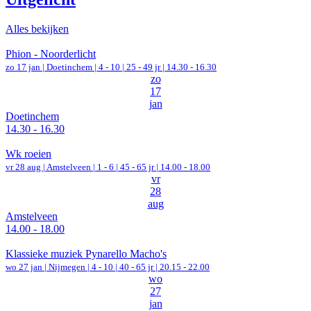
Alles bekijken
Phion - Noorderlicht
zo 17 jan |
Doetinchem
|
4 - 10 | 25 - 49 jr |
14.30 - 16.30
zo
17
jan
Doetinchem
14.30 - 16.30
Wk roeien
vr 28 aug |
Amstelveen
|
1 - 6 | 45 - 65 jr |
14.00 - 18.00
vr
28
aug
Amstelveen
14.00 - 18.00
Klassieke muziek Pynarello Macho's
wo 27 jan |
Nijmegen
|
4 - 10 | 40 - 65 jr |
20.15 - 22.00
wo
27
jan