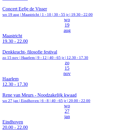
Concert Eefje de Visser
wo 19 aug |
Maastricht
|
1 - 10 | 30 - 55 jr |
19.30 - 22.00
wo
19
aug
Maastricht
19.30 - 22.00
Denkkracht- filosofie festival
zo 15 nov |
Haarlem
|
9 - 12 | 40 - 65 jr |
12.30 - 17.30
zo
15
nov
Haarlem
12.30 - 17.30
Rene van Meurs - Noodzakelijk kwaad
wo 27 jan |
Eindhoven
|
6 - 8 | 40 - 65 jr |
20.00 - 22.00
wo
27
jan
Eindhoven
20.00 - 22.00