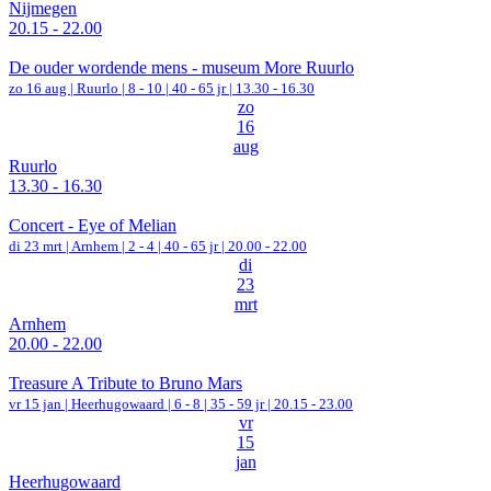
Nijmegen
20.15 - 22.00
De ouder wordende mens - museum More Ruurlo
zo 16 aug |
Ruurlo
|
8 - 10 | 40 - 65 jr |
13.30 - 16.30
zo
16
aug
Ruurlo
13.30 - 16.30
Concert - Eye of Melian
di 23 mrt |
Arnhem
|
2 - 4 | 40 - 65 jr |
20.00 - 22.00
di
23
mrt
Arnhem
20.00 - 22.00
Treasure A Tribute to Bruno Mars
vr 15 jan |
Heerhugowaard
|
6 - 8 | 35 - 59 jr |
20.15 - 23.00
vr
15
jan
Heerhugowaard