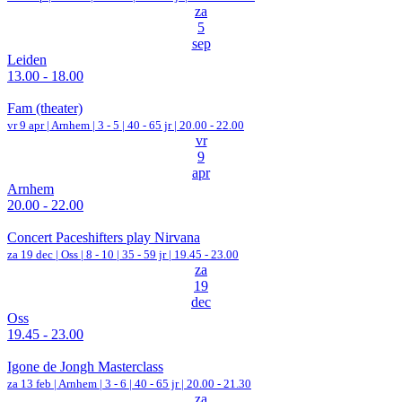
za
5
sep
Leiden
13.00 - 18.00
Fam (theater)
vr 9 apr |
Arnhem
|
3 - 5 | 40 - 65 jr |
20.00 - 22.00
vr
9
apr
Arnhem
20.00 - 22.00
Concert Paceshifters play Nirvana
za 19 dec |
Oss
|
8 - 10 | 35 - 59 jr |
19.45 - 23.00
za
19
dec
Oss
19.45 - 23.00
Igone de Jongh Masterclass
za 13 feb |
Arnhem
|
3 - 6 | 40 - 65 jr |
20.00 - 21.30
za