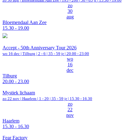
zo 30 aug |
Bloemendaal Aan Zee
|
195 - 200 | 50 - 65 jr |
15.30 - 19.00
zo
30
aug
Bloemendaal Aan Zee
15.30 - 19.00
Accept - 50th Anniversary Tour 2026
wo 16 dec |
Tilburg
|
2 - 6 | 35 - 59 jr |
20.00 - 23.00
wo
16
dec
Tilburg
20.00 - 23.00
Mystiek lichaam
zo 22 nov |
Haarlem
|
1 - 20 | 35 - 59 jr |
15.30 - 16.30
zo
22
nov
Haarlem
15.30 - 16.30
Fear Factory