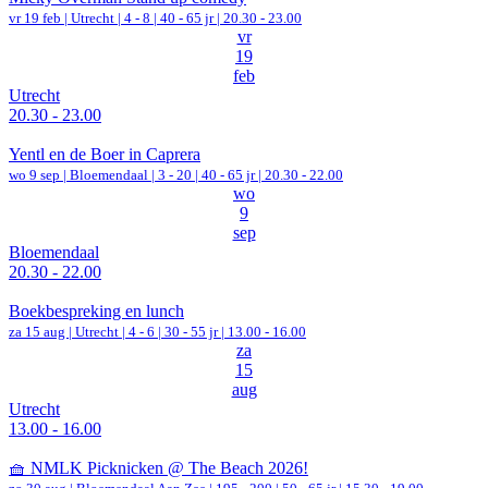
vr 19 feb |
Utrecht
|
4 - 8 | 40 - 65 jr |
20.30 - 23.00
vr
19
feb
Utrecht
20.30 - 23.00
Yentl en de Boer in Caprera
wo 9 sep |
Bloemendaal
|
3 - 20 | 40 - 65 jr |
20.30 - 22.00
wo
9
sep
Bloemendaal
20.30 - 22.00
Boekbespreking en lunch
za 15 aug |
Utrecht
|
4 - 6 | 30 - 55 jr |
13.00 - 16.00
za
15
aug
Utrecht
13.00 - 16.00
🧺 NMLK Picknicken @ The Beach 2026!