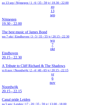
zo 13 sep |
Nijmegen
|
1 - 6 | 35 - 59 jr |
19.30 - 22.00
zo
13
sep
Nijmegen
19.30 - 22.00
The best music of James Bond
wo 7 okt |
Eindhoven
|
3 - 5 | 35 - 55 jr |
20.15 - 22.30
wo
7
okt
Eindhoven
20.15 - 22.30
A Tribute to Cliff Richard & The Shadows
vr 6 nov |
Noordwijk
|
2 - 4 | 40 - 65 jr |
20.15 - 22.15
vr
6
nov
Noordwijk
20.15 - 22.15
Canal pride Leiden
za 5 sep |
Leiden
|
17 - 20 | 35 - 59 jr |
13.00 - 18.00