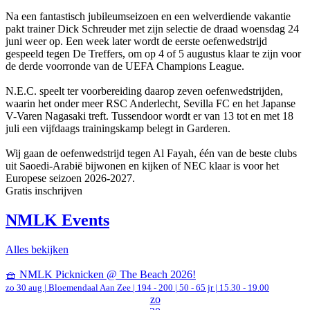
Na een fantastisch jubileumseizoen en een welverdiende vakantie
pakt trainer Dick Schreuder met zijn selectie de draad woensdag 24
juni weer op. Een week later wordt de eerste oefenwedstrijd
gespeeld tegen De Treffers, om op 4 of 5 augustus klaar te zijn voor
de derde voorronde van de UEFA Champions League.
N.E.C. speelt ter voorbereiding daarop zeven oefenwedstrijden,
waarin het onder meer RSC Anderlecht, Sevilla FC en het Japanse
V-Varen Nagasaki treft. Tussendoor wordt er van 13 tot en met 18
juli een vijfdaags trainingskamp belegt in Garderen.
Wij gaan de oefenwedstrijd tegen Al Fayah, één van de beste clubs
uit Saoedi-Arabië bijwonen en kijken of NEC klaar is voor het
Europese seizoen 2026-2027.
Gratis inschrijven
NMLK Events
Alles bekijken
🧺 NMLK Picknicken @ The Beach 2026!
zo 30 aug |
Bloemendaal Aan Zee
|
194 - 200 | 50 - 65 jr |
15.30 - 19.00
zo