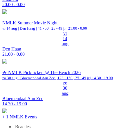
20.00 - 0.00
NMLK Summer Movie Night
vr 14 aug |
Den Haag
|
41 - 50 | 25 - 49 jr |
21.00 - 0.00
vr
14
aug
Den Haag
21.00 - 0.00
🧺 NMLK Picknicken @ The Beach 2026
zo 30 aug |
Bloemendaal Aan Zee
|
123 - 150 | 25 - 49 jr |
14.30 - 19.00
zo
30
aug
Bloemendaal Aan Zee
14.30 - 19.00
+ 1 NMLK Events
Reacties