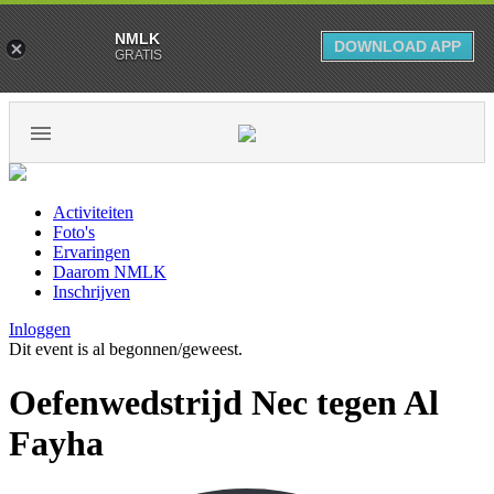
NMLK
DOWNLOAD APP
GRATIS
Activiteiten
Foto's
Ervaringen
Daarom NMLK
Inschrijven
Inloggen
Dit event is al begonnen/geweest.
Oefenwedstrijd Nec tegen Al
Fayha