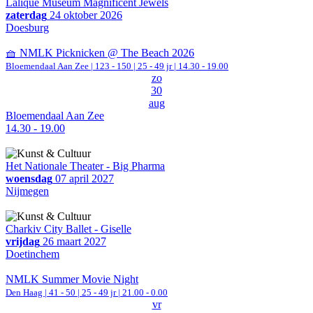
Lalique Museum Magnificent Jewels
zaterdag
24 oktober 2026
Doesburg
🧺 NMLK Picknicken @ The Beach 2026
Bloemendaal Aan Zee
|
123 - 150 | 25 - 49 jr |
14.30 - 19.00
zo
30
aug
Bloemendaal Aan Zee
14.30 - 19.00
Het Nationale Theater - Big Pharma
woensdag
07 april 2027
Nijmegen
Charkiv City Ballet - Giselle
vrijdag
26 maart 2027
Doetinchem
NMLK Summer Movie Night
Den Haag
|
41 - 50 | 25 - 49 jr |
21.00 - 0.00
vr