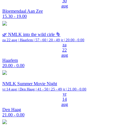
30
aug
Bloemendaal Aan Zee
15.30 - 19.00
🌿 NMLK into the wild cirle 🌀
za 22 aug |
Haarlem
|
57 - 60 | 20 - 49 jr |
20.00 - 0.00
za
22
aug
Haarlem
20.00 - 0.00
NMLK Summer Movie Night
vr 14 aug |
Den Haag
|
41 - 50 | 25 - 49 jr |
21.00 - 0.00
vr
14
aug
Den Haag
21.00 - 0.00