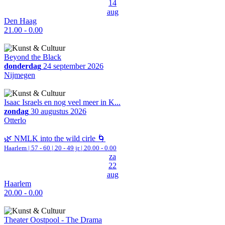
14
aug
Den Haag
21.00 - 0.00
Beyond the Black
donderdag
24 september 2026
Nijmegen
Isaac Israels en nog veel meer in K...
zondag
30 augustus 2026
Otterlo
🌿 NMLK into the wild cirle 🌀
Haarlem
|
57 - 60 | 20 - 49 jr |
20.00 - 0.00
za
22
aug
Haarlem
20.00 - 0.00
Theater Oostpool - The Drama