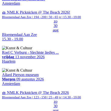
Amsterdam
🧺 NMLK Picknicken @ The Beach 2026!
Bloemendaal Aan Zee
|
194 - 200 | 50 - 65 jr |
15.30 - 19.00
zo
30
aug
Bloemendaal Aan Zee
15.30 - 19.00
Roel C Verburg - Slechtste liedjes ...
vrijdag
13 november 2026
Haarlem
Allard Pierson museum
Morgen
09 augustus 2026
Amsterdam
🧺 NMLK Picknicken @ The Beach 2026
Bloemendaal Aan Zee
|
123 - 150 | 25 - 49 jr |
14.30 - 19.00
zo
30
aug