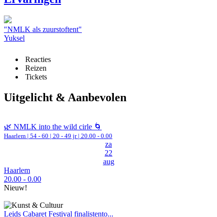
"NMLK als zuurstoftent"
Yuksel
Reacties
Reizen
Tickets
Uitgelicht & Aanbevolen
🌿 NMLK into the wild cirle 🌀
Haarlem
|
54 - 60 | 20 - 49 jr |
20.00 - 0.00
za
22
aug
Haarlem
20.00 - 0.00
Nieuw!
Leids Cabaret Festival finalistento...