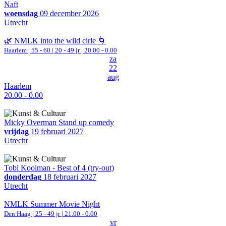
Naft
woensdag
09 december 2026
Utrecht
🌿 NMLK into the wild cirle 🌀
Haarlem
|
55 - 60 | 20 - 49 jr |
20.00 - 0.00
za
22
aug
Haarlem
20.00 - 0.00
Micky Overman Stand up comedy
vrijdag
19 februari 2027
Utrecht
Tobi Kooiman - Best of 4 (try-out)
donderdag
18 februari 2027
Utrecht
NMLK Summer Movie Night
Den Haag
| 25 - 49 jr |
21.00 - 0.00
vr