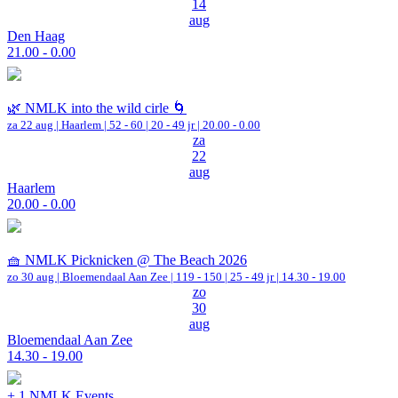
14
aug
Den Haag
21.00 - 0.00
🌿 NMLK into the wild cirle 🌀
za 22 aug |
Haarlem
|
52 - 60 | 20 - 49 jr |
20.00 - 0.00
za
22
aug
Haarlem
20.00 - 0.00
🧺 NMLK Picknicken @ The Beach 2026
zo 30 aug |
Bloemendaal Aan Zee
|
119 - 150 | 25 - 49 jr |
14.30 - 19.00
zo
30
aug
Bloemendaal Aan Zee
14.30 - 19.00
+ 1 NMLK Events