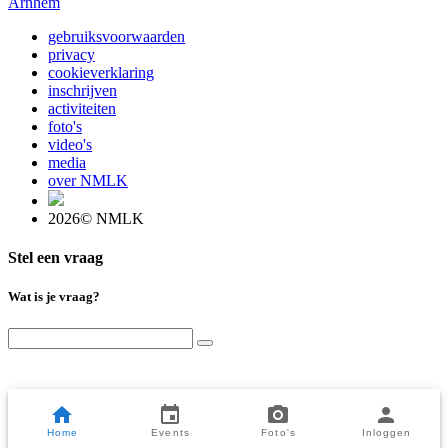
Arnhem
gebruiksvoorwaarden
privacy
cookieverklaring
inschrijven
activiteiten
foto's
video's
media
over NMLK
2026© NMLK
Stel een vraag
Wat is je vraag?
Home
Events
Foto's
Inloggen