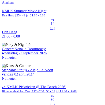
Arnhem
NMLK Summer Movie Night
Den Haag
| 25 - 49 jr |
21.00 - 0.00
vr
14
aug
Den Haag
21.00 - 0.00
Concert Nona in Doornroosje
woensdag
23 september 2026
Nijmegen
Stephanie Struijk - Altijd En Nooit
vrijdag
02 april 2027
Nijmegen
🧺 NMLK Picknicken @ The Beach 2026!
Bloemendaal Aan Zee
|
192 - 200 | 50 - 65 jr |
15.30 - 19.00
zo
30
aug