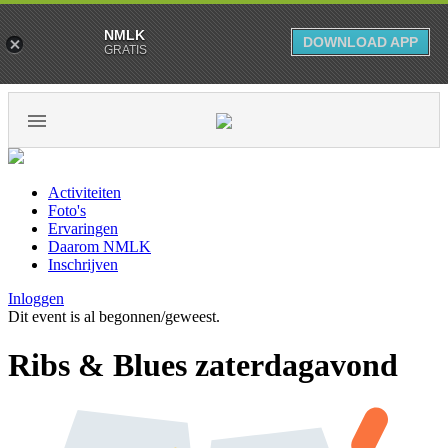
NMLK
DOWNLOAD APP
GRATIS
Activiteiten
Foto's
Ervaringen
Daarom NMLK
Inschrijven
Inloggen
Dit event is al begonnen/geweest.
Ribs & Blues zaterdagavond