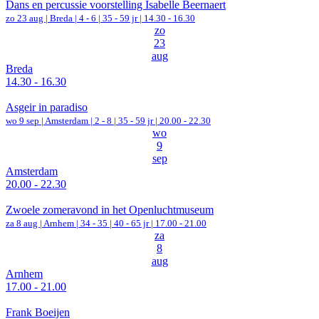
Dans en percussie voorstelling Isabelle Beernaert
zo 23 aug |
Breda
|
4 - 6 | 35 - 59 jr |
14.30 - 16.30
zo
23
aug
Breda
14.30 - 16.30
Asgeir in paradiso
wo 9 sep |
Amsterdam
|
2 - 8 | 35 - 59 jr |
20.00 - 22.30
wo
9
sep
Amsterdam
20.00 - 22.30
Zwoele zomeravond in het Openluchtmuseum
za 8 aug |
Arnhem
|
34 - 35 | 40 - 65 jr |
17.00 - 21.00
za
8
aug
Arnhem
17.00 - 21.00
Frank Boeijen