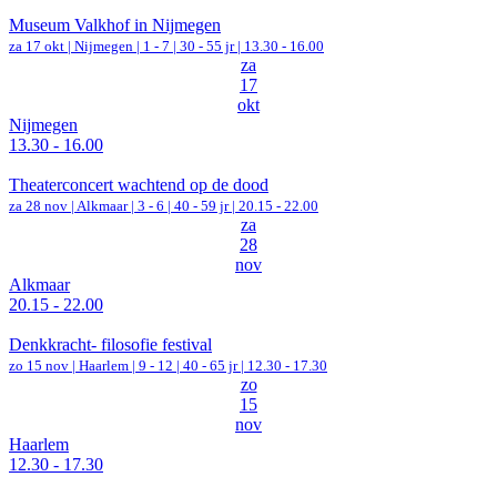
Museum Valkhof in Nijmegen
za 17 okt |
Nijmegen
|
1 - 7 | 30 - 55 jr |
13.30 - 16.00
za
17
okt
Nijmegen
13.30 - 16.00
Theaterconcert wachtend op de dood
za 28 nov |
Alkmaar
|
3 - 6 | 40 - 59 jr |
20.15 - 22.00
za
28
nov
Alkmaar
20.15 - 22.00
Denkkracht- filosofie festival
zo 15 nov |
Haarlem
|
9 - 12 | 40 - 65 jr |
12.30 - 17.30
zo
15
nov
Haarlem
12.30 - 17.30