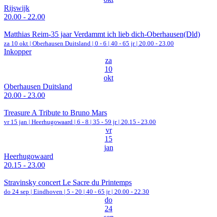
Rijswijk
20.00 - 22.00
Matthias Reim-35 jaar Verdammt ich lieb dich-Oberhausen(Dld)
za 10 okt |
Oberhausen Duitsland
|
0 - 6 | 40 - 65 jr |
20.00 - 23.00
Inkopper
za
10
okt
Oberhausen Duitsland
20.00 - 23.00
Treasure A Tribute to Bruno Mars
vr 15 jan |
Heerhugowaard
|
6 - 8 | 35 - 59 jr |
20.15 - 23.00
vr
15
jan
Heerhugowaard
20.15 - 23.00
Stravinsky concert Le Sacre du Printemps
do 24 sep |
Eindhoven
|
5 - 20 | 40 - 65 jr |
20.00 - 22.30
do
24