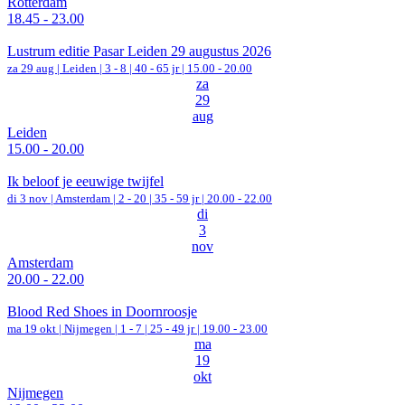
Rotterdam
18.45 - 23.00
Lustrum editie Pasar Leiden 29 augustus 2026
za 29 aug |
Leiden
|
3 - 8 | 40 - 65 jr |
15.00 - 20.00
za
29
aug
Leiden
15.00 - 20.00
Ik beloof je eeuwige twijfel
di 3 nov |
Amsterdam
|
2 - 20 | 35 - 59 jr |
20.00 - 22.00
di
3
nov
Amsterdam
20.00 - 22.00
Blood Red Shoes in Doornroosje
ma 19 okt |
Nijmegen
|
1 - 7 | 25 - 49 jr |
19.00 - 23.00
ma
19
okt
Nijmegen