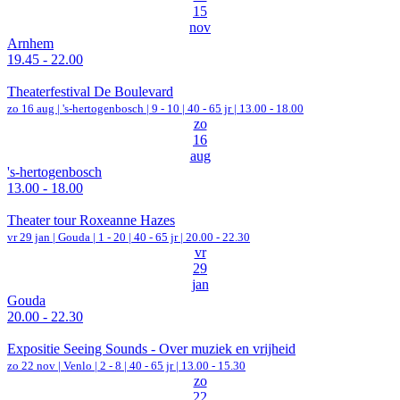
15
nov
Arnhem
19.45 - 22.00
Theaterfestival De Boulevard
zo 16 aug |
's-hertogenbosch
|
9 - 10 | 40 - 65 jr |
13.00 - 18.00
zo
16
aug
's-hertogenbosch
13.00 - 18.00
Theater tour Roxeanne Hazes
vr 29 jan |
Gouda
|
1 - 20 | 40 - 65 jr |
20.00 - 22.30
vr
29
jan
Gouda
20.00 - 22.30
Expositie Seeing Sounds - Over muziek en vrijheid
zo 22 nov |
Venlo
|
2 - 8 | 40 - 65 jr |
13.00 - 15.30
zo
22