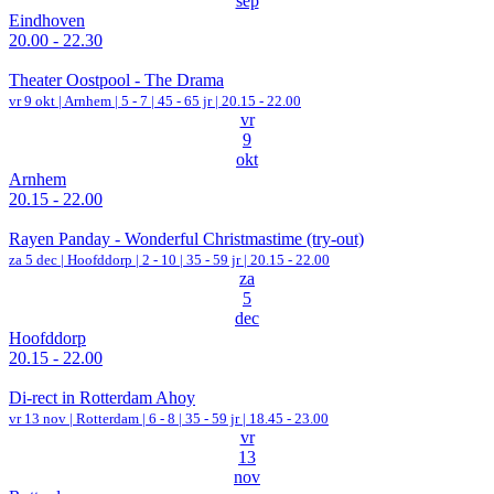
sep
Eindhoven
20.00 - 22.30
Theater Oostpool - The Drama
vr 9 okt |
Arnhem
|
5 - 7 | 45 - 65 jr |
20.15 - 22.00
vr
9
okt
Arnhem
20.15 - 22.00
Rayen Panday - Wonderful Christmastime (try-out)
za 5 dec |
Hoofddorp
|
2 - 10 | 35 - 59 jr |
20.15 - 22.00
za
5
dec
Hoofddorp
20.15 - 22.00
Di-rect in Rotterdam Ahoy
vr 13 nov |
Rotterdam
|
6 - 8 | 35 - 59 jr |
18.45 - 23.00
vr
13
nov