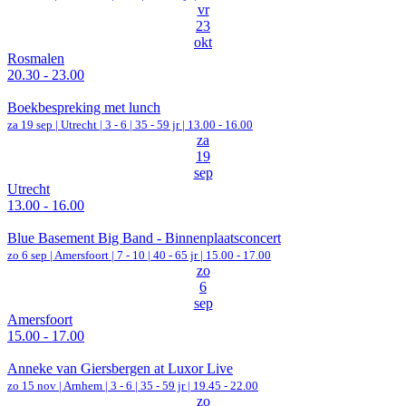
vr
23
okt
Rosmalen
20.30 - 23.00
Boekbespreking met lunch
za 19 sep |
Utrecht
|
3 - 6 | 35 - 59 jr |
13.00 - 16.00
za
19
sep
Utrecht
13.00 - 16.00
Blue Basement Big Band - Binnenplaatsconcert
zo 6 sep |
Amersfoort
|
7 - 10 | 40 - 65 jr |
15.00 - 17.00
zo
6
sep
Amersfoort
15.00 - 17.00
Anneke van Giersbergen at Luxor Live
zo 15 nov |
Arnhem
|
3 - 6 | 35 - 59 jr |
19.45 - 22.00
zo