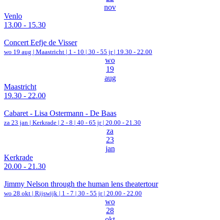
nov
Venlo
13.00 - 15.30
Concert Eefje de Visser
wo 19 aug |
Maastricht
|
1 - 10 | 30 - 55 jr |
19.30 - 22.00
wo
19
aug
Maastricht
19.30 - 22.00
Cabaret - Lisa Ostermann - De Baas
za 23 jan |
Kerkrade
|
2 - 8 | 40 - 65 jr |
20.00 - 21.30
za
23
jan
Kerkrade
20.00 - 21.30
Jimmy Nelson through the human lens theatertour
wo 28 okt |
Rijswijk
|
1 - 7 | 30 - 55 jr |
20.00 - 22.00
wo
28
okt