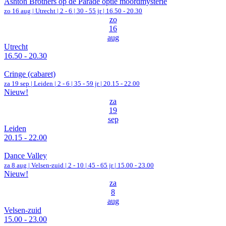
Ashton Brothers op de Parade optie moordmysterie
zo 16 aug |
Utrecht
|
2 - 6 | 30 - 55 jr |
16.50 - 20.30
zo
16
aug
Utrecht
16.50 - 20.30
Cringe (cabaret)
za 19 sep |
Leiden
|
2 - 6 | 35 - 59 jr |
20.15 - 22.00
Nieuw!
za
19
sep
Leiden
20.15 - 22.00
Dance Valley
za 8 aug |
Velsen-zuid
|
2 - 10 | 45 - 65 jr |
15.00 - 23.00
Nieuw!
za
8
aug
Velsen-zuid
15.00 - 23.00