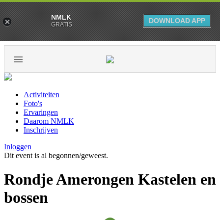
NMLK
DOWNLOAD APP
GRATIS
Activiteiten
Foto's
Ervaringen
Daarom NMLK
Inschrijven
Inloggen
Dit event is al begonnen/geweest.
Rondje Amerongen Kastelen en
bossen