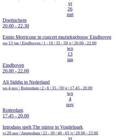
vr
26
mrt
Doetinchem
20.00 - 22.30
Ennio Morricone in concert muziekgebouw Eindhoven
wo 13 jan |
Eindhoven
|
1 - 10 | 35 - 59 jr |
20.00 - 22.00
wo
13
jan
Eindhoven
20.00 - 22.00
Ali Siddiq in Nederland
wo 4 nov |
Rotterdam
|
2 - 6 | 35 - 59 jr |
17.45 - 20.00
wo
4
nov
Rotterdam
17.45 - 20.00
Introdans spelt The mirror in Vondelpark
vr 28 aug |
Amsterdam
|
22 - 30 | 40 - 65 jr |
20.00 - 23.00
vr