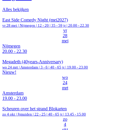
Alles bekijken
East Side Comedy Night (mei2027)
vr 28 mei |
Nijmegen
|
12 - 20 | 35 - 59 jr |
20.00 - 22.30
vr
28
mei
Nijmegen
20.00 - 22.30
Megadeth (40years-Anniversary)
wo 24 mrt |
Amsterdam
|
3 - 6 | 40 - 65 jr |
19.00 - 23.00
Nieuw!
wo
24
mrt
Amsterdam
19.00 - 23.00
Scheuren over het strand Blokarten
zo 4 okt |
Ijmuiden
|
22 - 25 | 40 - 65 jr |
13.45 - 15.00
zo
4
okt