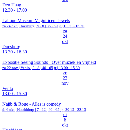
Den Haag
12.30 - 17.00
Lalique Museum Magnificent Jewels
za 24 okt |
Doesburg
|
5 - 8 | 35 - 59 jr |
13.30 - 16.30
za
24
okt
Doesburg
13.30 - 16.30
Expositie Seeing Sounds - Over muziek en vrijheid
zo 22 nov |
Venlo
|
2 - 8 | 40 - 65 jr |
13.00 - 15.30
zo
22
nov
Venlo
13.00 - 15.30
Najib & Roue - Alles is comedy
di 6 okt |
Hoofddorp
|
7 - 12 | 40 - 65 jr |
20.15 - 22.15
di
6
okt