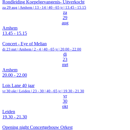
Rondleiding Koepelgevangenis- Uitverkocht
za 29 aug |
Arnhem
|
13 - 14 | 40 - 65 jr |
13.45 - 15.15
za
29
aug
Arnhem
13.45 - 15.15
Concert - Eye of Melian
di 23 mrt |
Arnhem
|
2 - 4 | 40 - 65 jr |
20.00 - 22.00
di
23
mrt
Arnhem
20.00 - 22.00
Lois Lane 40 jaar
vr 30 okt |
Leiden
|
23 - 30 | 40 - 65 jr |
19.30 - 21.30
vr
30
okt
Leiden
19.30 - 21.30
Opening night Concertgebouw Orkest