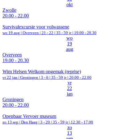
okt
Zwolle
20.00 - 22.00
Survivalexcursie voor volwassene
wo 19 aug |
Overveen
|
21 - 22 | 35 - 59 jr |
19.00 - 20.30
wo
19
aug
Overveen
19.00 - 20.30
Wim Helsen Welkom ongemak (reprise)
vr 22 jan |
Groningen
|
3 - 6 | 35 - 59 jr |
20.00 - 22.00
vr
22
jan
Groningen
20.00 - 22.00
Openbaar Vervoer museum
zo 13 sep |
Den Haag
|
3 - 20 | 35 - 59 jr |
12.30 - 17.00
zo
13
sep