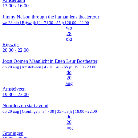
Amsterdam
13.00 - 16.00
Jimmy Nelson through the human lens theatertour
wo 28 okt |
Rijswijk
|
1 - 7 | 30 - 55 jr |
20.00 - 22.00
wo
28
okt
Rijswijk
20.00 - 22.00
Joost Oomen Maanlicht in Etten Leur Bostheater
do 20 aug |
Amstelveen
|
4 - 20 | 40 - 65 jr |
19.30 - 23.00
do
20
aug
Amstelveen
19.30 - 23.00
Noorderzon start avond
do 20 aug |
Groningen
|
34 - 39 | 35 - 59 jr |
18.00 - 22.00
do
20
aug
Groningen