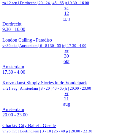
za 12 sep |
Dordrecht
|
20 - 24 | 45 - 65 jr |
9.30 - 16.00
za
12
sep
Dordrecht
9.30 - 16.00
London Calling - Paradiso
vr 30 okt |
Amsterdam
|
6 - 8 | 30 - 55 jr |
17.30 - 4.00
vr
30
okt
Amsterdam
17.30 - 4.00
Korzo danst Simply Stories in de Vondelpark
vr 21 aug |
Amsterdam
|
8 - 20 | 40 - 65 jr |
20.00 - 23.00
vr
21
aug
Amsterdam
20.00 - 23.00
Charkiv City Ballet - Giselle
vr 26 mrt |
Doetinchem
|
3 - 10 | 25 - 49 jr |
20.00 - 22.30