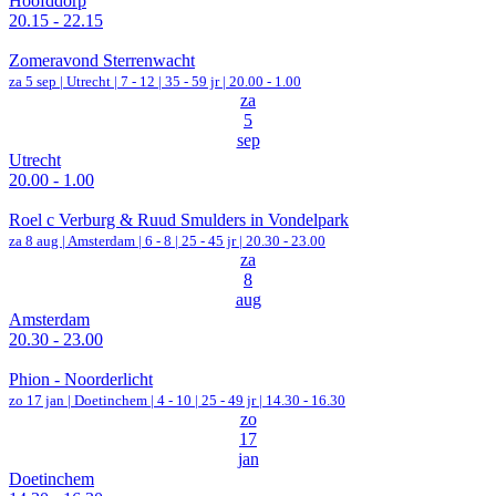
Hoofddorp
20.15 - 22.15
Zomeravond Sterrenwacht
za 5 sep |
Utrecht
|
7 - 12 | 35 - 59 jr |
20.00 - 1.00
za
5
sep
Utrecht
20.00 - 1.00
Roel c Verburg & Ruud Smulders in Vondelpark
za 8 aug |
Amsterdam
|
6 - 8 | 25 - 45 jr |
20.30 - 23.00
za
8
aug
Amsterdam
20.30 - 23.00
Phion - Noorderlicht
zo 17 jan |
Doetinchem
|
4 - 10 | 25 - 49 jr |
14.30 - 16.30
zo
17
jan
Doetinchem