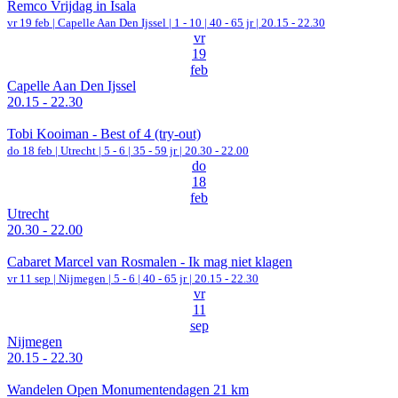
Remco Vrijdag in Isala
vr 19 feb |
Capelle Aan Den Ijssel
|
1 - 10 | 40 - 65 jr |
20.15 - 22.30
vr
19
feb
Capelle Aan Den Ijssel
20.15 - 22.30
Tobi Kooiman - Best of 4 (try-out)
do 18 feb |
Utrecht
|
5 - 6 | 35 - 59 jr |
20.30 - 22.00
do
18
feb
Utrecht
20.30 - 22.00
Cabaret Marcel van Rosmalen - Ik mag niet klagen
vr 11 sep |
Nijmegen
|
5 - 6 | 40 - 65 jr |
20.15 - 22.30
vr
11
sep
Nijmegen
20.15 - 22.30
Wandelen Open Monumentendagen 21 km