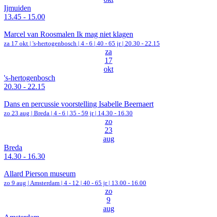
Ijmuiden
13.45 - 15.00
Marcel van Roosmalen Ik mag niet klagen
za 17 okt |
's-hertogenbosch
|
4 - 6 | 40 - 65 jr |
20.30 - 22.15
za
17
okt
's-hertogenbosch
20.30 - 22.15
Dans en percussie voorstelling Isabelle Beernaert
zo 23 aug |
Breda
|
4 - 6 | 35 - 59 jr |
14.30 - 16.30
zo
23
aug
Breda
14.30 - 16.30
Allard Pierson museum
zo 9 aug |
Amsterdam
|
4 - 12 | 40 - 65 jr |
13.00 - 16.00
zo
9
aug