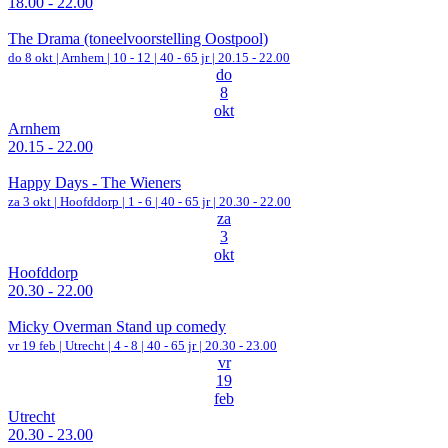
18.00 - 22.00
The Drama (toneelvoorstelling Oostpool)
do 8 okt |
Arnhem
|
10 - 12 | 40 - 65 jr |
20.15 - 22.00
do
8
okt
Arnhem
20.15 - 22.00
Happy Days - The Wieners
za 3 okt |
Hoofddorp
|
1 - 6 | 40 - 65 jr |
20.30 - 22.00
za
3
okt
Hoofddorp
20.30 - 22.00
Micky Overman Stand up comedy
vr 19 feb |
Utrecht
|
4 - 8 | 40 - 65 jr |
20.30 - 23.00
vr
19
feb
Utrecht
20.30 - 23.00