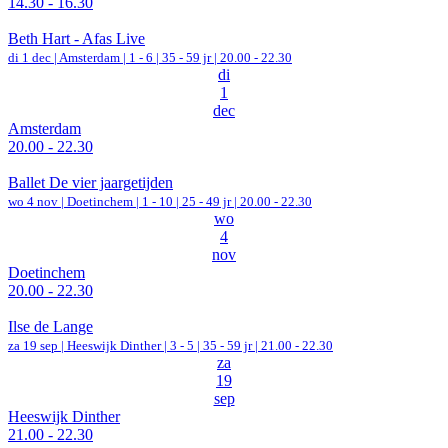
14.30 - 16.30
Beth Hart - Afas Live
di 1 dec |
Amsterdam
|
1 - 6 | 35 - 59 jr |
20.00 - 22.30
di
1
dec
Amsterdam
20.00 - 22.30
Ballet De vier jaargetijden
wo 4 nov |
Doetinchem
|
1 - 10 | 25 - 49 jr |
20.00 - 22.30
wo
4
nov
Doetinchem
20.00 - 22.30
Ilse de Lange
za 19 sep |
Heeswijk Dinther
|
3 - 5 | 35 - 59 jr |
21.00 - 22.30
za
19
sep
Heeswijk Dinther
21.00 - 22.30