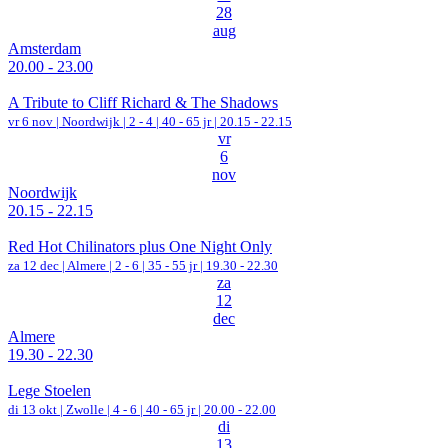
28
aug
Amsterdam
20.00 - 23.00
A Tribute to Cliff Richard & The Shadows
vr 6 nov |
Noordwijk
|
2 - 4 | 40 - 65 jr |
20.15 - 22.15
vr
6
nov
Noordwijk
20.15 - 22.15
Red Hot Chilinators plus One Night Only
za 12 dec |
Almere
|
2 - 6 | 35 - 55 jr |
19.30 - 22.30
za
12
dec
Almere
19.30 - 22.30
Lege Stoelen
di 13 okt |
Zwolle
|
4 - 6 | 40 - 65 jr |
20.00 - 22.00
di
13