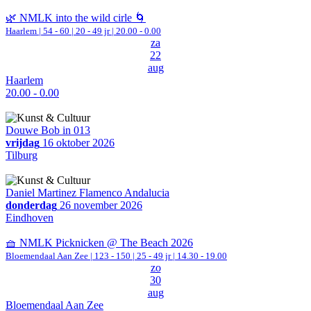
🌿 NMLK into the wild cirle 🌀
Haarlem
|
54 - 60 | 20 - 49 jr |
20.00 - 0.00
za
22
aug
Haarlem
20.00 - 0.00
Douwe Bob in 013
vrijdag
16 oktober 2026
Tilburg
Daniel Martinez Flamenco Andalucia
donderdag
26 november 2026
Eindhoven
🧺 NMLK Picknicken @ The Beach 2026
Bloemendaal Aan Zee
|
123 - 150 | 25 - 49 jr |
14.30 - 19.00
zo
30
aug
Bloemendaal Aan Zee