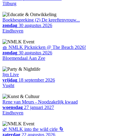
Tilburg
Boekbespreking (2) De kreeftenvrouw...
zondag
30 augustus 2026
Eindhoven
🧺 NMLK Picknicken @ The Beach 2026!
zondag
30 augustus 2026
Bloemendaal Aan Zee
Ijm Live
vrijdag
18 september 2026
Vught
Rene van Meurs - Noodzakelijk kwaad
woensdag
27 januari 2027
Eindhoven
🌿 NMLK into the wild cirle 🌀
zaterdag
22 augustus 2026