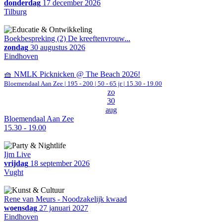
donderdag
17 december 2026
Tilburg
Boekbespreking (2) De kreeftenvrouw...
zondag
30 augustus 2026
Eindhoven
🧺 NMLK Picknicken @ The Beach 2026!
Bloemendaal Aan Zee
|
195 - 200 | 50 - 65 jr |
15.30 - 19.00
zo
30
aug
Bloemendaal Aan Zee
15.30 - 19.00
Ijm Live
vrijdag
18 september 2026
Vught
Rene van Meurs - Noodzakelijk kwaad
woensdag
27 januari 2027
Eindhoven