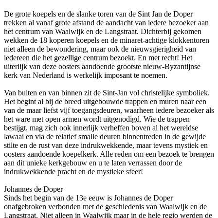
De grote koepels en de slanke toren van de Sint Jan de Doper
trekken al vanaf grote afstand de aandacht van iedere bezoeker aan
het centrum van Waalwijk en de Langstraat. Dichterbij gekomen
wekken de 18 koperen koepels en de minaret-achtige klokkentoren
niet alleen de bewondering, maar ook de nieuwsgierigheid van
iedereen die het gezellige centrum bezoekt. En met recht! Het
uiterlijk van deze oosters aandoende grootste nieuw-Byzantijnse
kerk van Nederland is werkelijk imposant te noemen.
Van buiten en van binnen zit de Sint-Jan vol christelijke symboliek.
Het begint al bij de breed uitgebouwde trappen en muren naar een
van de maar liefst vijf toegangsdeuren, waarheen iedere bezoeker als
het ware met open armen wordt uitgenodigd. Wie de trappen
bestijgt, mag zich ook innerlijk verheffen boven al het wereldse
lawaai en via de relatief smalle deuren binnentreden in de gewijde
stilte en de rust van deze indrukwekkende, maar tevens mystiek en
oosters aandoende koepelkerk. Alle reden om een bezoek te brengen
aan dit unieke kerkgebouw en u te laten verrassen door de
indrukwekkende pracht en de mystieke sfeer!
Johannes de Doper
Sinds het begin van de 13e eeuw is Johannes de Doper
onafgebroken verbonden met de geschiedenis van Waalwijk en de
Langstraat. Niet alleen in Waalwijk maar in de hele regio werden de