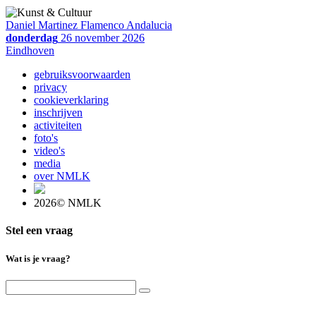
Daniel Martinez Flamenco Andalucia
donderdag
26 november 2026
Eindhoven
gebruiksvoorwaarden
privacy
cookieverklaring
inschrijven
activiteiten
foto's
video's
media
over NMLK
2026© NMLK
Stel een vraag
Wat is je vraag?