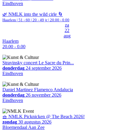
Eindhoven
🌿 NMLK into the wild cirle 🌀
Haarlem
|
51 - 60 | 20 - 49 jr |
20.00 - 0.00
za
22
aug
Haarlem
20.00 - 0.00
Stravinsky concert Le Sacre du Prin...
donderdag
24 september 2026
Eindhoven
Daniel Martinez Flamenco Andalucia
donderdag
26 november 2026
Eindhoven
🧺 NMLK Picknicken @ The Beach 2026!
zondag
30 augustus 2026
Bloemendaal Aan Zee