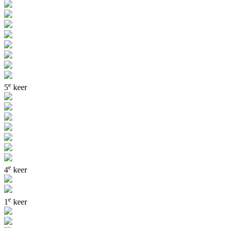
e
5
keer
e
4
keer
e
1
keer