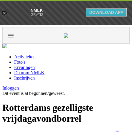
NMLK
DOWNLOAD APP
GRATIS
Activiteiten
Foto's
Ervaringen
Daarom NMLK
Inschrijven
Inloggen
Dit event is al begonnen/geweest.
Rotterdams gezelligste
vrijdagavondborrel