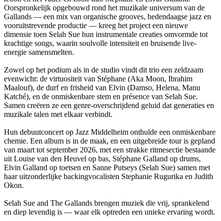
Oorspronkelijk opgebouwd rond het muzikale universum van de
Gallands — een mix van organische grooves, hedendaagse jazz en
vooruitstrevende productie — kreeg het project een nieuwe
dimensie toen Selah Sue hun instrumentale creaties omvormde tot
krachtige songs, waarin soulvolle intensiteit en bruisende live-
energie samensmelten.
Zowel op het podium als in de studio vindt dit trio een zeldzaam
evenwicht: de virtuositeit van Stéphane (Aka Moon, Ibrahim
Maalouf), de durf en frisheid van Elvin (Damso, Helena, Manu
Katché), en de onmiskenbare stem en présence van Selah Sue.
Samen creëren ze een genre-overschrijdend geluid dat generaties en
muzikale talen met elkaar verbindt.
Hun debuutconcert op Jazz Middelheim onthulde een onmiskenbare
chemie. Een album is in de maak, en een uitgebreide tour is gepland
van maart tot september 2026, met een strakke ritmesectie bestaande
uit Louise van den Heuvel op bas, Stéphane Galland op drums,
Elvin Galland op toetsen en Sanne Putseys (Selah Sue) samen met
haar uitzonderlijke backingvocalisten Stephanie Rugurika en Judith
Okon.
Selah Sue and The Gallands brengen muziek die vrij, sprankelend
en diep levendig is — waar elk optreden een unieke ervaring wordt.