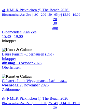
🧺 NMLK Picknicken @ The Beach 2026!
Bloemendaal Aan Zee
|
190 - 200 | 50 - 65 jr |
15.30 - 19.00
zo
30
aug
Bloemendaal Aan Zee
15.30 - 19.00
Inkopper
Laura Pausini -Oberhausen (Dld)
Inkopper
dinsdag
13 oktober 2026
Oberhausen
Cabaret - Luuk Weggemans - Lach maa...
woensdag
25 november 2026
Zaltbommel
🧺 NMLK Picknicken @ The Beach 2026
Bloemendaal Aan Zee
|
119 - 150 | 25 - 49 jr |
14.30 - 19.00
zo