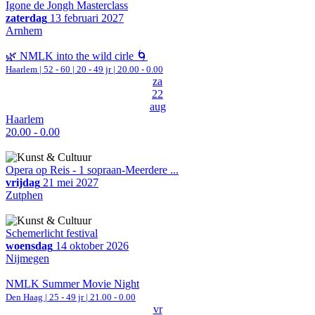
Igone de Jongh Masterclass
zaterdag
13 februari 2027
Arnhem
🌿 NMLK into the wild cirle 🌀
Haarlem
|
52 - 60 | 20 - 49 jr |
20.00 - 0.00
za
22
aug
Haarlem
20.00 - 0.00
Opera op Reis - 1 sopraan-Meerdere ...
vrijdag
21 mei 2027
Zutphen
Schemerlicht festival
woensdag
14 oktober 2026
Nijmegen
NMLK Summer Movie Night
Den Haag
| 25 - 49 jr |
21.00 - 0.00
vr