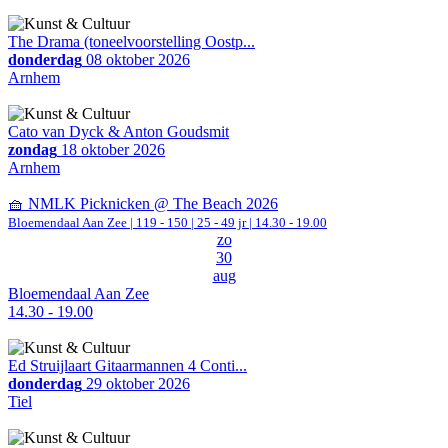
The Drama (toneelvoorstelling Oostp...
donderdag
08 oktober 2026
Arnhem
Cato van Dyck & Anton Goudsmit
zondag
18 oktober 2026
Arnhem
🧺 NMLK Picknicken @ The Beach 2026
Bloemendaal Aan Zee
|
119 - 150 | 25 - 49 jr |
14.30 - 19.00
zo
30
aug
Bloemendaal Aan Zee
14.30 - 19.00
Ed Struijlaart Gitaarmannen 4 Conti...
donderdag
29 oktober 2026
Tiel