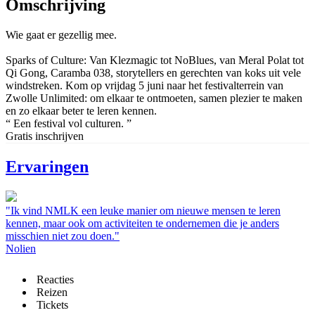
Omschrijving
Wie gaat er gezellig mee.
Sparks of Culture: Van Klezmagic tot NoBlues, van Meral Polat tot
Qi Gong, Caramba 038, storytellers en gerechten van koks uit vele
windstreken. Kom op vrijdag 5 juni naar het festivalterrein van
Zwolle Unlimited: om elkaar te ontmoeten, samen plezier te maken
en zo elkaar beter te leren kennen.
“ Een festival vol culturen. ”
Gratis inschrijven
Ervaringen
"Ik vind NMLK een leuke manier om nieuwe mensen te leren
kennen, maar ook om activiteiten te ondernemen die je anders
misschien niet zou doen."
Nolien
Reacties
Reizen
Tickets